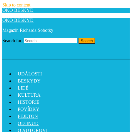
Skip to content
OKO BESKYD
OKO BESKYD
Magazín Richarda Sobotky
Search for:
Search
UDÁLOSTI
BESKYDY
LIDÉ
KULTURA
HISTORIE
POVÍDKY
FEJETON
ODJINUD
O AUTOROVI