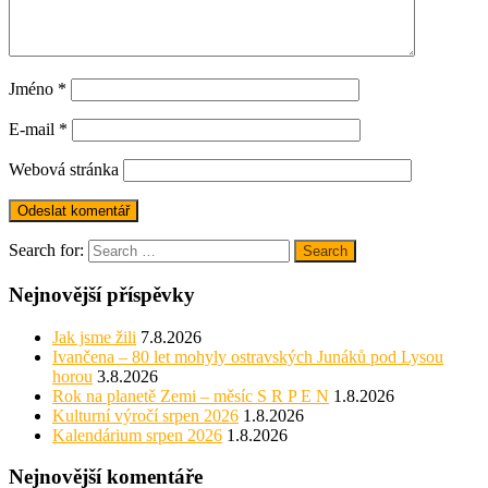
Jméno
*
E-mail
*
Webová stránka
Search for:
Search
Nejnovější příspěvky
Jak jsme žili
7.8.2026
Ivančena – 80 let mohyly ostravských Junáků pod Lysou
horou
3.8.2026
Rok na planetě Zemi – měsíc S R P E N
1.8.2026
Kulturní výročí srpen 2026
1.8.2026
Kalendárium srpen 2026
1.8.2026
Nejnovější komentáře