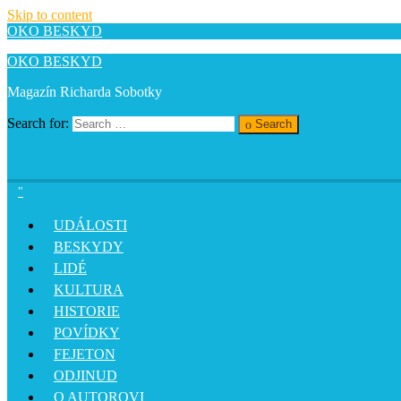
Skip to content
OKO BESKYD
OKO BESKYD
Magazín Richarda Sobotky
Search for:
Search
UDÁLOSTI
BESKYDY
LIDÉ
KULTURA
HISTORIE
POVÍDKY
FEJETON
ODJINUD
O AUTOROVI