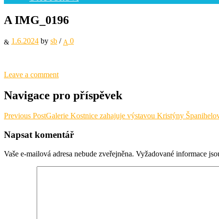
A IMG_0196
1.6.2024
by
sb
/
0
Leave a comment
Navigace pro příspěvek
Previous Post
Galerie Kostnice zahajuje výstavou Kristýny Španih
Napsat komentář
Vaše e-mailová adresa nebude zveřejněna.
Vyžadované informace js