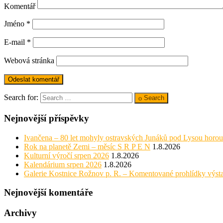
Komentář
Jméno
*
E-mail
*
Webová stránka
Search for:
Search
Nejnovější příspěvky
Ivančena – 80 let mohyly ostravských Junáků pod Lysou horou
Rok na planetě Zemi – měsíc S R P E N
1.8.2026
Kulturní výročí srpen 2026
1.8.2026
Kalendárium srpen 2026
1.8.2026
Galerie Kostnice Rožnov p. R. – Komentované prohlídky výst
Nejnovější komentáře
Archivy