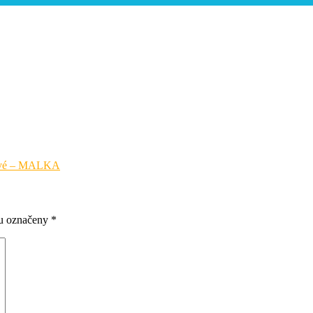
elové – MALKA
ou označeny
*