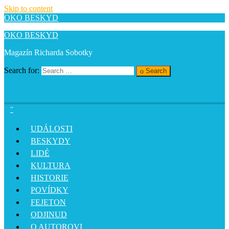
Skip to content
OKO BESKYD
OKO BESKYD
Magazín Richarda Sobotky
Search for:
Search
UDÁLOSTI
BESKYDY
LIDÉ
KULTURA
HISTORIE
POVÍDKY
FEJETON
ODJINUD
O AUTOROVI