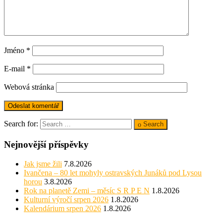
Jméno
*
E-mail
*
Webová stránka
Search for:
Search
Nejnovější příspěvky
Jak jsme žili
7.8.2026
Ivančena – 80 let mohyly ostravských Junáků pod Lysou
horou
3.8.2026
Rok na planetě Zemi – měsíc S R P E N
1.8.2026
Kulturní výročí srpen 2026
1.8.2026
Kalendárium srpen 2026
1.8.2026