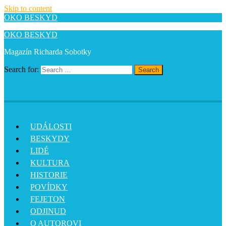
Skip to content
OKO BESKYD
OKO BESKYD
Magazín Richarda Sobotky
Search for:
Search
UDÁLOSTI
BESKYDY
LIDÉ
KULTURA
HISTORIE
POVÍDKY
FEJETON
ODJINUD
O AUTOROVI