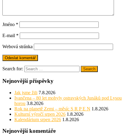
Jméno
*
E-mail
*
Webová stránka
Search for:
Search
Nejnovější příspěvky
Jak jsme žili
7.8.2026
Ivančena – 80 let mohyly ostravských Junáků pod Lysou
horou
3.8.2026
Rok na planetě Zemi – měsíc S R P E N
1.8.2026
Kulturní výročí srpen 2026
1.8.2026
Kalendárium srpen 2026
1.8.2026
Nejnovější komentáře