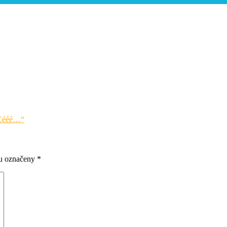
é Cééé…“
ou označeny
*