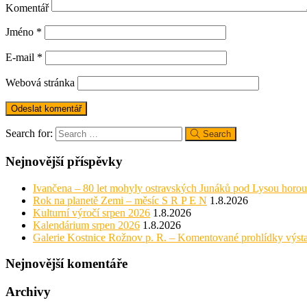
Komentář
Jméno
*
E-mail
*
Webová stránka
Search for:
Search
Nejnovější příspěvky
Ivančena – 80 let mohyly ostravských Junáků pod Lysou horou
Rok na planetě Zemi – měsíc S R P E N
1.8.2026
Kulturní výročí srpen 2026
1.8.2026
Kalendárium srpen 2026
1.8.2026
Galerie Kostnice Rožnov p. R. – Komentované prohlídky výst
Nejnovější komentáře
Archivy