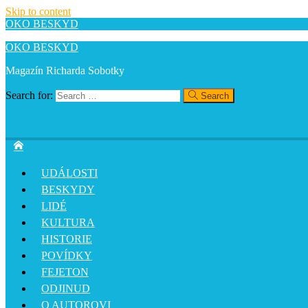
Skip to content
OKO BESKYD
OKO BESKYD
Magazín Richarda Sobotky
Search for:
Search
UDÁLOSTI
BESKYDY
LIDÉ
KULTURA
HISTORIE
POVÍDKY
FEJETON
ODJINUD
O AUTOROVI