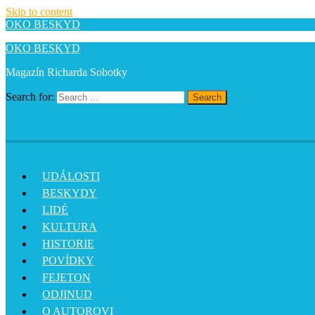
Skip to content
OKO BESKYD
OKO BESKYD
Magazín Richarda Sobotky
Search for:
Search
UDÁLOSTI
BESKYDY
LIDÉ
KULTURA
HISTORIE
POVÍDKY
FEJETON
ODJINUD
O AUTOROVI