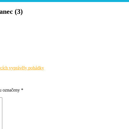
anec (3)
vcích vyprávěly pohádky
ou označeny
*