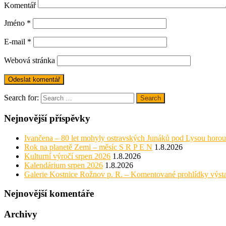
Komentář
Jméno
*
E-mail
*
Webová stránka
Search for:
Search
Nejnovější příspěvky
Ivančena – 80 let mohyly ostravských Junáků pod Lysou horou
Rok na planetě Zemi – měsíc S R P E N
1.8.2026
Kulturní výročí srpen 2026
1.8.2026
Kalendárium srpen 2026
1.8.2026
Galerie Kostnice Rožnov p. R. – Komentované prohlídky výst
Nejnovější komentáře
Archivy