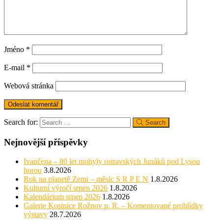
Jméno
*
E-mail
*
Webová stránka
Search for:
Search
Nejnovější příspěvky
Ivančena – 80 let mohyly ostravských Junáků pod Lysou
horou
3.8.2026
Rok na planetě Zemi – měsíc S R P E N
1.8.2026
Kulturní výročí srpen 2026
1.8.2026
Kalendárium srpen 2026
1.8.2026
Galerie Kostnice Rožnov p. R. – Komentované prohlídky
výstavy
28.7.2026