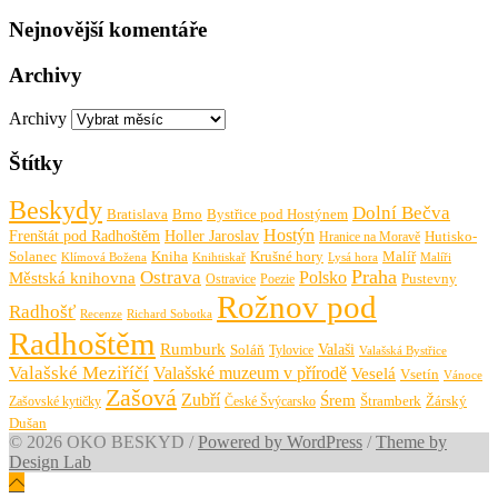
Nejnovější komentáře
Archivy
Archivy
Štítky
Beskydy
Dolní Bečva
Bratislava
Brno
Bystřice pod Hostýnem
Hostýn
Frenštát pod Radhoštěm
Holler Jaroslav
Hutisko-
Hranice na Moravě
Solanec
Krušné hory
Kniha
Malíř
Knihtiskař
Malíři
Klímová Božena
Lysá hora
Praha
Ostrava
Městská knihovna
Polsko
Pustevny
Ostravice
Poezie
Rožnov pod
Radhošť
Richard Sobotka
Recenze
Radhoštěm
Rumburk
Valaši
Soláň
Tylovice
Valašská Bystřice
Valašské Meziříčí
Valašské muzeum v přírodě
Veselá
Vsetín
Vánoce
Zašová
Zubří
Śrem
Zašovské kytičky
České Švýcarsko
Štramberk
Žárský
Dušan
© 2026 OKO BESKYD
/
Powered by WordPress
/
Theme by
Design Lab