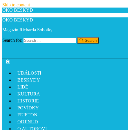
Skip to content
OKO BESKYD
OKO BESKYD
Magazín Richarda Sobotky
Search for:
Search
UDÁLOSTI
BESKYDY
LIDÉ
KULTURA
HISTORIE
POVÍDKY
FEJETON
ODJINUD
O AUTOROVI