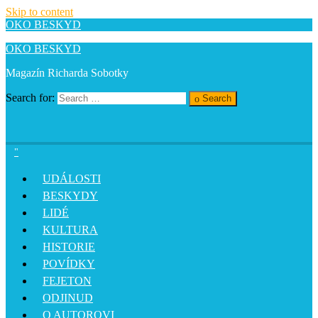
Skip to content
OKO BESKYD
OKO BESKYD
Magazín Richarda Sobotky
Search for:
Search
UDÁLOSTI
BESKYDY
LIDÉ
KULTURA
HISTORIE
POVÍDKY
FEJETON
ODJINUD
O AUTOROVI