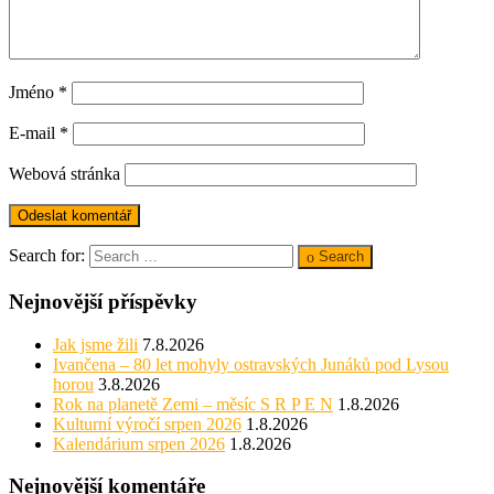
Jméno
*
E-mail
*
Webová stránka
Search for:
Search
Nejnovější příspěvky
Jak jsme žili
7.8.2026
Ivančena – 80 let mohyly ostravských Junáků pod Lysou
horou
3.8.2026
Rok na planetě Zemi – měsíc S R P E N
1.8.2026
Kulturní výročí srpen 2026
1.8.2026
Kalendárium srpen 2026
1.8.2026
Nejnovější komentáře