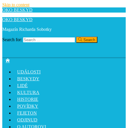
Skip to content
OKO BESKYD
OKO BESKYD
Magazín Richarda Sobotky
Search for:
Search
UDÁLOSTI
BESKYDY
LIDÉ
KULTURA
HISTORIE
POVÍDKY
FEJETON
ODJINUD
O AUTOROVI