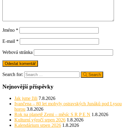
Jméno
*
E-mail
*
Webová stránka
Search for:
Search
Nejnovější příspěvky
Jak jsme žili
7.8.2026
Ivančena – 80 let mohyly ostravských Junáků pod Lysou
horou
3.8.2026
Rok na planetě Zemi – měsíc S R P E N
1.8.2026
Kulturní výročí srpen 2026
1.8.2026
Kalendárium srpen 2026
1.8.2026