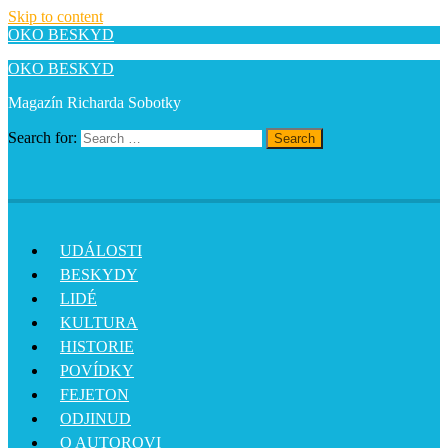
Skip to content
OKO BESKYD
OKO BESKYD
Magazín Richarda Sobotky
Search for:
Search
UDÁLOSTI
BESKYDY
LIDÉ
KULTURA
HISTORIE
POVÍDKY
FEJETON
ODJINUD
O AUTOROVI