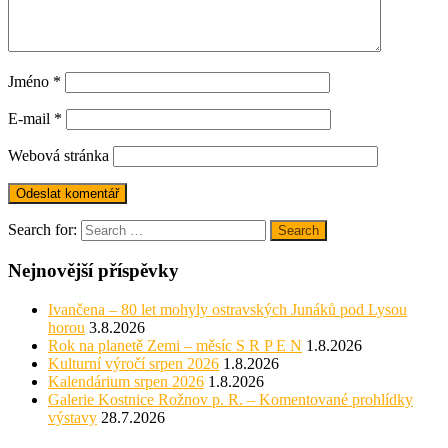
Jméno
*
E-mail
*
Webová stránka
Search for:
Search
Nejnovější příspěvky
Ivančena – 80 let mohyly ostravských Junáků pod Lysou
horou
3.8.2026
Rok na planetě Zemi – měsíc S R P E N
1.8.2026
Kulturní výročí srpen 2026
1.8.2026
Kalendárium srpen 2026
1.8.2026
Galerie Kostnice Rožnov p. R. – Komentované prohlídky
výstavy
28.7.2026