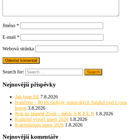
Jméno
*
E-mail
*
Webová stránka
Search for:
Search
Nejnovější příspěvky
Jak jsme žili
7.8.2026
Ivančena – 80 let mohyly ostravských Junáků pod Lysou
horou
3.8.2026
Rok na planetě Zemi – měsíc S R P E N
1.8.2026
Kulturní výročí srpen 2026
1.8.2026
Kalendárium srpen 2026
1.8.2026
Nejnovější komentáře