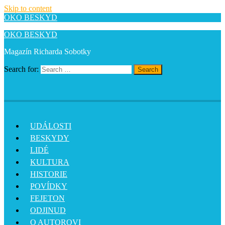
Skip to content
OKO BESKYD
OKO BESKYD
Magazín Richarda Sobotky
Search for:
Search
UDÁLOSTI
BESKYDY
LIDÉ
KULTURA
HISTORIE
POVÍDKY
FEJETON
ODJINUD
O AUTOROVI