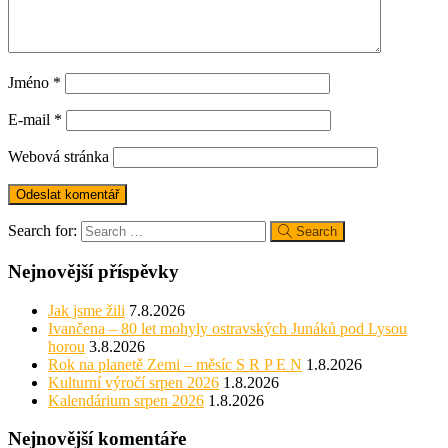
Jméno
*
E-mail
*
Webová stránka
Search for:
Search
Nejnovější příspěvky
Jak jsme žili
7.8.2026
Ivančena – 80 let mohyly ostravských Junáků pod Lysou
horou
3.8.2026
Rok na planetě Zemi – měsíc S R P E N
1.8.2026
Kulturní výročí srpen 2026
1.8.2026
Kalendárium srpen 2026
1.8.2026
Nejnovější komentáře