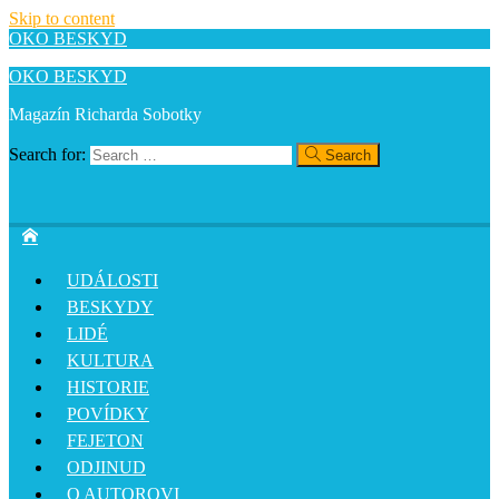
Skip to content
OKO BESKYD
OKO BESKYD
Magazín Richarda Sobotky
Search for:
Search
UDÁLOSTI
BESKYDY
LIDÉ
KULTURA
HISTORIE
POVÍDKY
FEJETON
ODJINUD
O AUTOROVI