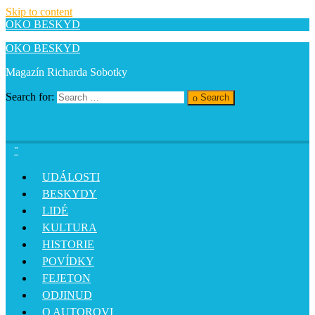
Skip to content
OKO BESKYD
OKO BESKYD
Magazín Richarda Sobotky
Search for:
Search
UDÁLOSTI
BESKYDY
LIDÉ
KULTURA
HISTORIE
POVÍDKY
FEJETON
ODJINUD
O AUTOROVI