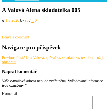
A Valová Alena skladatelka 005
1.3.2026
by
sb
/
0
Leave a comment
Navigace pro příspěvek
Previous Post
Alena Valová, zpěvačka, skladatelka, textařka – už jen
ohlédnutí
Napsat komentář
Vaše e-mailová adresa nebude zveřejněna.
Vyžadované informace
jsou označeny
*
Komentář