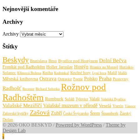
Nejnovější komentáře
Archivy
Archivy
Štítky
Beskydy
Dolní Bečva
Bratislava
Brno
Bystřice pod Hostýnem
Hostýn
Frenštát pod Radhoštěm
Holler Jaroslav
Hutisko-
Hranice na Moravě
Solanec
Krušné hory
Kniha
Malíř
Knihtiskař
Malíři
Klímová Božena
Lysá hora
Praha
Ostrava
Městská knihovna
Polsko
Pustevny
Ostravice
Poezie
Rožnov pod
Radhošť
Richard Sobotka
Recenze
Radhoštěm
Rumburk
Valaši
Soláň
Tylovice
Valašská Bystřice
Valašské Meziříčí
Valašské muzeum v přírodě
Veselá
Vsetín
Vánoce
Zašová
Zubří
Śrem
Zašovské kytičky
České Švýcarsko
Štramberk
Žárský
Dušan
© 2026 OKO BESKYD
/
Powered by WordPress
/
Theme by
Design Lab