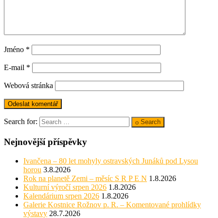
Jméno
*
E-mail
*
Webová stránka
Search for:
Search
Nejnovější příspěvky
Ivančena – 80 let mohyly ostravských Junáků pod Lysou
horou
3.8.2026
Rok na planetě Zemi – měsíc S R P E N
1.8.2026
Kulturní výročí srpen 2026
1.8.2026
Kalendárium srpen 2026
1.8.2026
Galerie Kostnice Rožnov p. R. – Komentované prohlídky
výstavy
28.7.2026