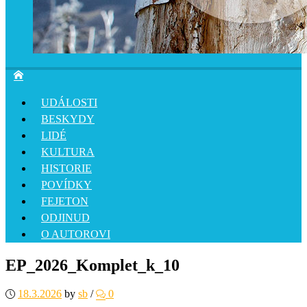
UDÁLOSTI
BESKYDY
LIDÉ
KULTURA
HISTORIE
POVÍDKY
FEJETON
ODJINUD
O AUTOROVI
EP_2026_Komplet_k_10
18.3.2026
by
sb
/
0