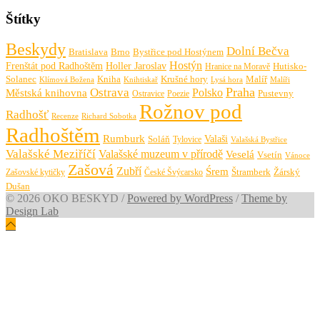
Štítky
Beskydy
Dolní Bečva
Bratislava
Brno
Bystřice pod Hostýnem
Hostýn
Frenštát pod Radhoštěm
Holler Jaroslav
Hutisko-
Hranice na Moravě
Solanec
Krušné hory
Kniha
Malíř
Knihtiskař
Malíři
Klímová Božena
Lysá hora
Praha
Ostrava
Městská knihovna
Polsko
Pustevny
Ostravice
Poezie
Rožnov pod
Radhošť
Richard Sobotka
Recenze
Radhoštěm
Rumburk
Valaši
Soláň
Tylovice
Valašská Bystřice
Valašské Meziříčí
Valašské muzeum v přírodě
Veselá
Vsetín
Vánoce
Zašová
Zubří
Śrem
Zašovské kytičky
České Švýcarsko
Štramberk
Žárský
Dušan
© 2026 OKO BESKYD
/
Powered by WordPress
/
Theme by
Design Lab