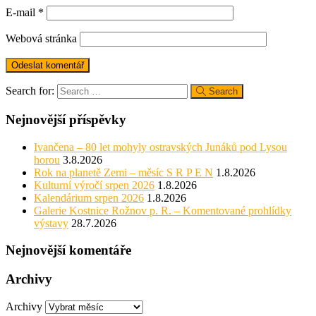
E-mail
*
Webová stránka
Search for:
Search
Nejnovější příspěvky
Ivančena – 80 let mohyly ostravských Junáků pod Lysou
horou
3.8.2026
Rok na planetě Zemi – měsíc S R P E N
1.8.2026
Kulturní výročí srpen 2026
1.8.2026
Kalendárium srpen 2026
1.8.2026
Galerie Kostnice Rožnov p. R. – Komentované prohlídky
výstavy
28.7.2026
Nejnovější komentáře
Archivy
Archivy