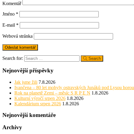
Komentář
Jméno
*
E-mail
*
Webová stránka
Search for:
Search
Nejnovější příspěvky
Jak jsme žili
7.8.2026
Ivančena – 80 let mohyly ostravských Junáků pod Lysou horou
Rok na planetě Zemi – měsíc S R P E N
1.8.2026
Kulturní výročí srpen 2026
1.8.2026
Kalendárium srpen 2026
1.8.2026
Nejnovější komentáře
Archivy