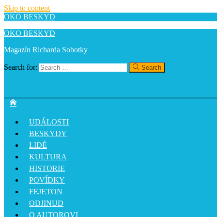
Skip to content
OKO BESKYD
OKO BESKYD
Magazín Richarda Sobotky
Search for:
Search
UDÁLOSTI
BESKYDY
LIDÉ
KULTURA
HISTORIE
POVÍDKY
FEJETON
ODJINUD
O AUTOROVI