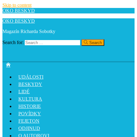
Skip to content
OKO BESKYD
OKO BESKYD
Magazín Richarda Sobotky
Search for:
Search
UDÁLOSTI
BESKYDY
LIDÉ
KULTURA
HISTORIE
POVÍDKY
FEJETON
ODJINUD
O AUTOROVI