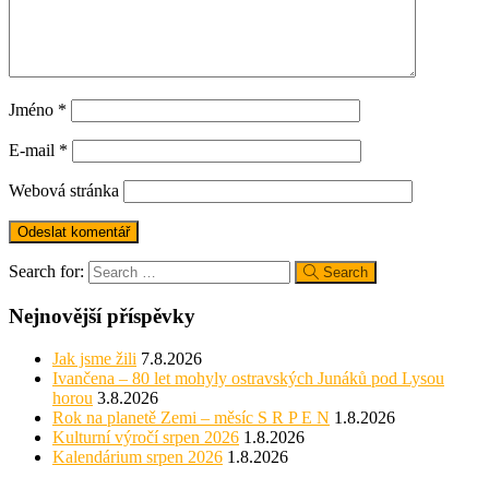
Jméno
*
E-mail
*
Webová stránka
Search for:
Search
Nejnovější příspěvky
Jak jsme žili
7.8.2026
Ivančena – 80 let mohyly ostravských Junáků pod Lysou
horou
3.8.2026
Rok na planetě Zemi – měsíc S R P E N
1.8.2026
Kulturní výročí srpen 2026
1.8.2026
Kalendárium srpen 2026
1.8.2026