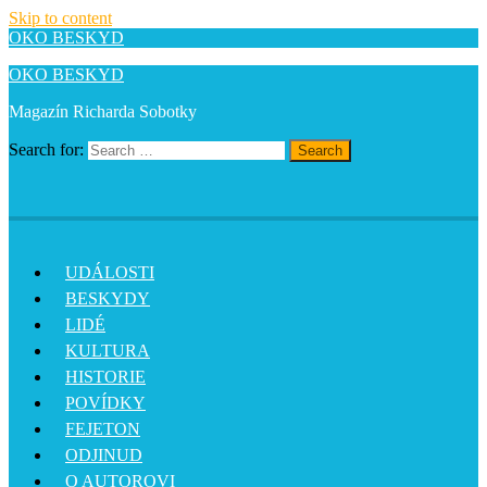
Skip to content
OKO BESKYD
OKO BESKYD
Magazín Richarda Sobotky
Search for:
Search
UDÁLOSTI
BESKYDY
LIDÉ
KULTURA
HISTORIE
POVÍDKY
FEJETON
ODJINUD
O AUTOROVI