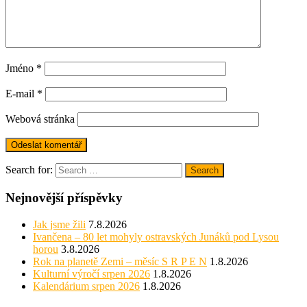
Jméno
*
E-mail
*
Webová stránka
Search for:
Search
Nejnovější příspěvky
Jak jsme žili
7.8.2026
Ivančena – 80 let mohyly ostravských Junáků pod Lysou
horou
3.8.2026
Rok na planetě Zemi – měsíc S R P E N
1.8.2026
Kulturní výročí srpen 2026
1.8.2026
Kalendárium srpen 2026
1.8.2026