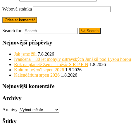
Webová stránka
Search for:
Search
Nejnovější příspěvky
Jak jsme žili
7.8.2026
Ivančena – 80 let mohyly ostravských Junáků pod Lysou horou
Rok na planetě Zemi – měsíc S R P E N
1.8.2026
Kulturní výročí srpen 2026
1.8.2026
Kalendárium srpen 2026
1.8.2026
Nejnovější komentáře
Archivy
Archivy
Štítky