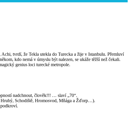
í, Achi, tvrdí, že Tekla utekla do Turecka a žije v Istanbulu. Přemluví
o někom, kdo nemá v úmyslu být nalezen, se ukáže těžší než čekali.
 magický genius loci turecké metropole.
hopností nadchnout, člověk!!! … slaví „70“.
Jan Hrubý, Schodiště, Hromosvod, Mňága a Žďorp…).
 podkroví.