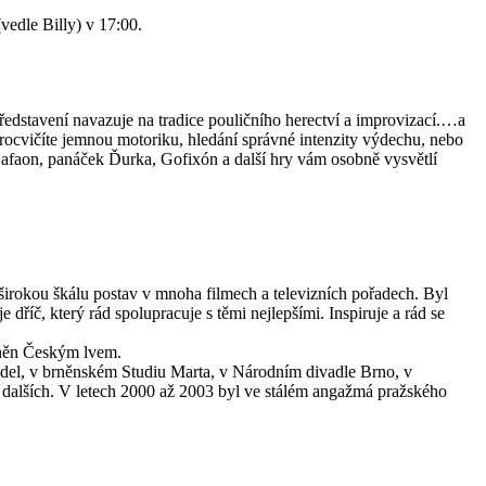
vedle Billy) v 17:00.
edstavení navazuje na tradice pouličního herectví a improvizací.…a
procvičíte jemnou motoriku, hledání správné intenzity výdechu, nebo
 Zafaon, panáček Ďurka, Gofixón a další hry vám osobně vysvětlí
l širokou škálu postav v mnoha filmech a televizních pořadech. Byl
č, který rád spolupracuje s těmi nejlepšími. Inspiruje a rád se
eněn Českým lvem.
del, v brněnském Studiu Marta, v Národním divadle Brno, v
dalších. V letech 2000 až 2003 byl ve stálém angažmá pražského