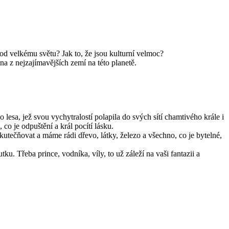
rod velkému světu? Jak to, že jsou kulturní velmoc?
dna z nejzajímavějších zemí na této planetě.
sa, jež svou vychytralostí polapila do svých sítí chamtivého krále i
o je odpuštění a král pocítí lásku.
kutečňovat a máme rádi dřevo, látky, železo a všechno, co je bytelné,
u. Třeba prince, vodníka, víly, to už záleží na vaši fantazii a