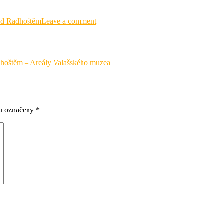
d Radhoštěm
Leave a comment
dhoštěm – Areály Valašského muzea
ou označeny
*