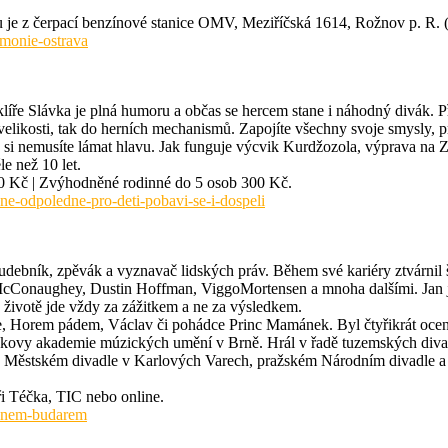
u je z čerpací benzínové stanice OMV, Meziříčská 1614, Rožnov p. R. (
rmonie-ostrava
íře Slávka je plná humoru a občas se hercem stane i náhodný divák. Př
o velikosti, tak do herních mechanismů. Zapojíte všechny svoje smysly, 
ly si nemusíte lámat hlavu. Jak funguje výcvik Kurdžozola, výprava na
le než 10 let.
 80 Kč | Zvýhodněné rodinné do 5 osob 300 Kč.
e-odpoledne-pro-deti-pobavi-se-i-dospeli
ř, hudebník, zpěvák a vyznavač lidských práv. Během své kariéry ztvárni
onaughey, Dustin Hoffman, ViggoMortensen a mnoha dalšími. Jan je dří
 životě jde vždy za zážitkem a ne za výsledkem.
ve, Horem pádem, Václav či pohádce Princ Mamánek. Byl čtyřikrát oc
náčkovy akademie múzických umění v Brně. Hrál v řadě tuzemských diva
 Městském divadle v Karlových Varech, pražském Národním divadle a 
i Téčka, TIC nebo online.
janem-budarem