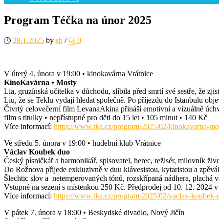
Program Téčka na únor 2025
28.1.2025
by
sb
/
0
V úterý 4. února v 19:00 • kinokavárna Vrátnice
KinoKavárna • Mosty
Lia, gruzínská učitelka v důchodu, slíbila před smrtí své sestře, že zji
Liu, že se Teklu vydají hledat společně. Po příjezdu do Istanbulu obj
Čtvrtý celovečerní film LevanaAkina přináší emotivní a vizuálně úchva
film s titulky • nepřístupné pro děti do 15 let • 105 minut • 140 Kč
Více informací:
https://www.tka.cz/program/2025/02/kinokavarna-mo
Ve středu 5. února v 19:00 • hudební klub Vrátnice
Václav Koubek duo
Český písničkář a harmonikář, spisovatel, herec, režisér, milovník ži
Do Rožnova přijede exkluzivně v duu klávesistou, kytaristou a zp
Šlechtic slov a netemperovaných tónů, rozskřípaná nádhera, plachá vzn
Vstupné na sezení s místenkou 250 Kč. Předprodej od 10. 12. 2024 v
Více informací:
https://www.tka.cz/program/2025/02/vaclav-koubek-
V pátek 7. února v 18:00 • Beskydské divadlo, Nový Jičín