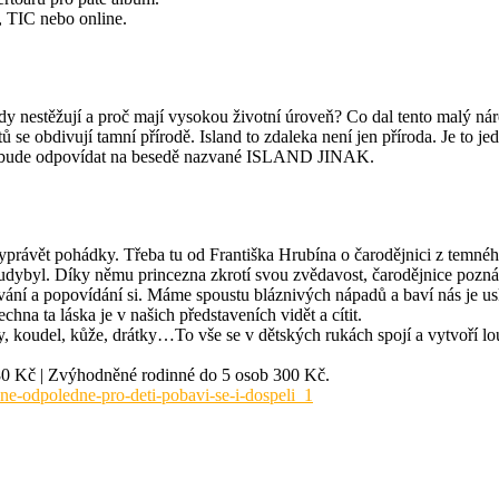
, TIC nebo online.
nikdy nestěžují a proč mají vysokou životní úroveň? Co dal tento malý ná
ů se obdivují tamní přírodě. Island to zdaleka není jen příroda. Je to je
tázky bude odpovídat na besedě nazvané ISLAND JINAK.
vět pohádky. Třeba tu od Františka Hrubína o čarodějnici z temného le
ybyl. Díky němu princezna zkrotí svou zvědavost, čarodějnice pozná, c
kávání a popovídání si. Máme spoustu bláznivých nápadů a baví nás je us
na ta láska je v našich představeních vidět a cítit.
, koudel, kůže, drátky…To vše se v dětských rukách spojí a vytvoří loutk
í 80 Kč | Zvýhodněné rodinné do 5 osob 300 Kč.
ne-odpoledne-pro-deti-pobavi-se-i-dospeli_1