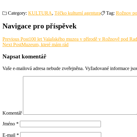
Category:
KULTURA
,
Téčko kulturní agentura
Tag:
Rožnov po
Navigace pro příspěvek
Previous Post
100 let Valašského muzea v přírodě v Rožnově pod Ra
Next Post
Muzeum, které mám rád
Napsat komentář
Vaše e-mailová adresa nebude zveřejněna.
Vyžadované informace js
Komentář
Jméno
*
E-mail
*