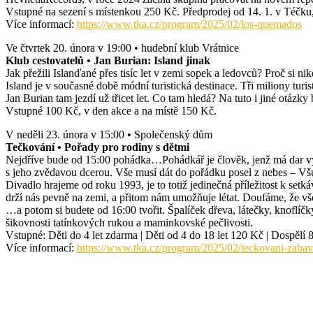
Vstupné na sezení s místenkou 250 Kč. Předprodej od 14. 1. v Téčku
Více informací:
https://www.tka.cz/program/2025/02/los-quemados
Ve čtvrtek 20. února v 19:00 • hudební klub Vrátnice
Klub cestovatelů • Jan Burian: Island jinak
Jak přežili Islanďané přes tisíc let v zemi sopek a ledovců? Proč si 
Island je v současné době módní turistická destinace. Tři miliony turist
Jan Burian tam jezdí už třicet let. Co tam hledá? Na tuto i jiné o
Vstupné 100 Kč, v den akce a na místě 150 Kč.
V neděli 23. února v 15:00 • Společenský dům
Tečkování • Pořady pro rodiny s dětmi
Nejdříve bude od 15:00 pohádka…Pohádkář je člověk, jenž má dar vyprá
s jeho zvědavou dcerou. Vše musí dát do pořádku posel z nebes – Všud
Divadlo hrajeme od roku 1993, je to totiž jedinečná příležitost k set
drží nás pevně na zemi, a přitom nám umožňuje létat. Doufáme, že všech
…a potom si budete od 16:00 tvořit. Špalíček dřeva, látečky, knoflíčky
šikovnosti tatínkových rukou a maminkovské pečlivosti.
Vstupné: Děti do 4 let zdarma | Děti od 4 do 18 let 120 Kč | Dospěl
Více informací:
https://www.tka.cz/program/2025/02/teckovani-zabav