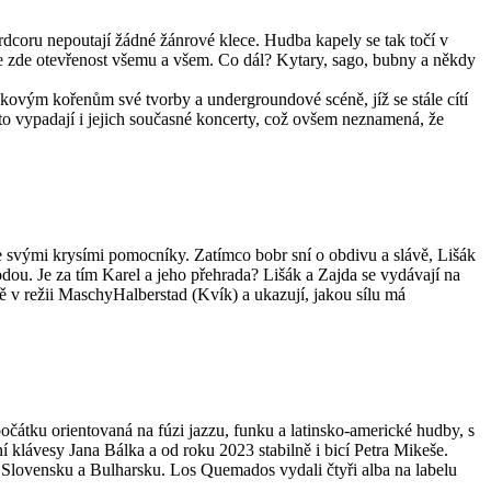
rdcoru nepoutají žádné žánrové klece. Hudba kapely se tak točí v
je zde otevřenost všemu a všem. Co dál? Kytary, sago, bubny a někdy
nkovým kořenům své tvorby a undergroundové scéně, jíž se stále cítí
to vypadají i jejich současné koncerty, což ovšem neznamená, že
se svými krysími pomocníky. Zatímco bobr sní o obdivu a slávě, Lišák
vodou. Je za tím Karel a jeho přehrada? Lišák a Zajda se vydávají na
ě v režii MaschyHalberstad (Kvík) a ukazují, jakou sílu má
očátku orientovaná na fúzi jazzu, funku a latinsko-americké hudby, s
í klávesy Jana Bálka a od roku 2023 stabilně i bicí Petra Mikeše.
 Slovensku a Bulharsku. Los Quemados vydali čtyři alba na labelu