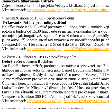
Janáčkova filharmonie Ostrava
Zájezdní koncert v rámci projektu Večery s klasikou. Odjezd autobus
Více informací:
https://www.tka.cz/program/2025/02/janackova-filha
V neděli 9. února od 15:00 • Společenský dům
Tečkování • Pořady pro rodiny s dětmi
Nejdříve bude v 15:00 krátké představení…Žonglérská klauniáda kejkl
potom si budete od 15:30 hrát.Těšte se na různé originální hry jak d
otestujete, jak funguje vaše spolupráce mezi rukou a okem. S pravid
jejich autor Jiří Šebesta, který hry vymýšlí a vlastnoručně vyrábí již dé
Vstupné:Děti do 4 let zdarma | Děti od 4 do 18 let 120 Kč | Dospělí
Více informací:
https://www.tka.cz/program/2025/02/teckovani-zabavn
Ve čtvrtek 13. února v 19:00 • Společenský dům
Dobrý večer s Janem Budařem
Jan Budař je herec, režisér, producent, scenárista a spisovatel, malí
hluboce inspirován velkými herci jako Daniel Day Lewis, Matthew McC
nechává inspirovat. Každý den se naučí něco nového. Ve své práci i v
Je znám především pro své role ve filmech Nuda v Brně, Vratné lah
Činoherní herectví vystudoval v roce 2000 na Divadelní fakultě Ja
královéhradeckém Klicperově divadle, brněnské Huse na provázku, v
Divadla Na zábradlí. Je autorem mnoha reportáží pro časopis Instinkt.
Vstupné s místenkou 300 Kč. Předprodej od 14. 1. od 8:30 v kancelář
Více informací:
https://www.tka.cz/program/2025/02/dobry-vecer-s-