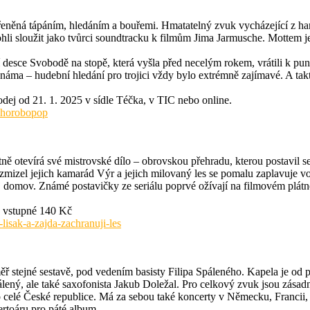
ořeněná tápáním, hledáním a bouřemi. Hmatatelný zvuk vycházející z ha
hli sloužit jako tvůrci soundtracku k filmům Jima Jarmusche. Mottem 
 desce Svobodě na stopě, která vyšla před necelým rokem, vrátili k pu
náma – hudební hledání pro trojici vždy bylo extrémně zajímavé. A tak
dej od 21. 1. 2025 v sídle Téčka, v TIC nebo online.
-chorobopop
stně otevírá své mistrovské dílo – obrovskou přehradu, kterou postavil 
že zmizel jejich kamarád Výr a jejich milovaný les se pomalu zaplavuje 
j domov. Známé postavičky ze seriálu poprvé ožívají na filmovém plátn
• vstupné 140 Kč
isak-a-zajda-zachranuji-les
ř stejné sestavě, pod vedením basisty Filipa Spáleného. Kapela je od p
álený, ale také saxofonista Jakub Doležal. Pro celkový zvuk jsou zásadn
 celé České republice. Má za sebou také koncerty v Německu, Francii,
rtoáru pro páté album.