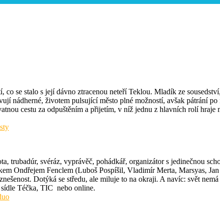
stí, co se stalo s její dávno ztracenou neteří Teklou. Mladík ze sousedstv
evují nádherné, životem pulsující město plné možností, avšak pátrání p
tnou cestu za odpuštěním a přijetím, v níž jednu z hlavních rolí hraje
sty
vota, trubadúr, svéráz, vyprávěč, pohádkář, organizátor s jedinečnou sc
ěvákem Ondřejem Fenclem (Luboš Pospíšil, Vladimír Merta, Marsyas, 
ešenost. Dotýká se středu, ale miluje to na okraji. A navíc: svět nemá
 sídle Téčka, TIC nebo online.
duo