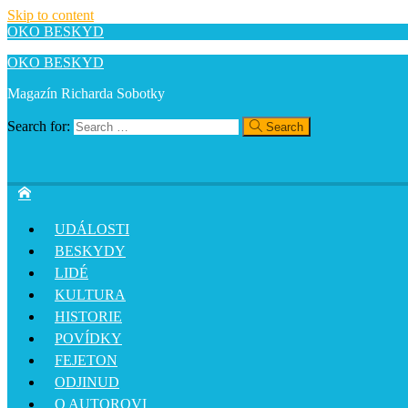
Skip to content
OKO BESKYD
OKO BESKYD
Magazín Richarda Sobotky
Search for:
Search
UDÁLOSTI
BESKYDY
LIDÉ
KULTURA
HISTORIE
POVÍDKY
FEJETON
ODJINUD
O AUTOROVI