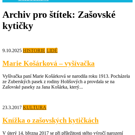
Archiv pro štítek: Zašovské
kytičky
9.10.2025
HISTORIE
LIDÉ
Marie Košárková – vyšívačka
Vyšívačka paní Marie Košárková se narodila roku 1913. Pocházela
ze Zuberských pasek z rodiny Holišových a provdala se na
Zašovské paseky za Jana Košárka, který...
23.3.2017
KULTURA
Knížka o zašovských kytičkách
V úterý 14. března 2017 se při příležitosti stého výročí narození