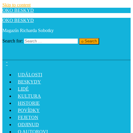
Skip to content
OKO BESKYD
OKO BESKYD
Magazín Richarda Sobotky
Search for:
Search
UDÁLOSTI
BESKYDY
LIDÉ
KULTURA
HISTORIE
POVÍDKY
FEJETON
ODJINUD
O AUTOROVI