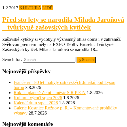
1.2.2017
KULTURA
LIDÉ
Před sto lety se narodila Milada Jaroňová
– tvůrkyně zašovských kytiček
Zašovské kytičky si vydobyly významný ohlas doma i v zahraničí.
Světovou premiéru měly na EXPO 1958 v Bruselu. Tvůrkyně
Zašovských kytiček Milada Jaroňová se narodila 18....
Search for:
Search
Nejnovější příspěvky
Ivančena – 80 let mohyly ostravských Junáků pod Lysou
horou
3.8.2026
Rok na planetě Zemi – měsíc S R P E N
1.8.2026
Kulturní výročí srpen 2026
1.8.2026
Kalendárium srpen 2026
1.8.2026
Galerie Kostnice Rožnov p. R. – Komentované prohlídky
výstavy
28.7.2026
Nejnovější komentáře