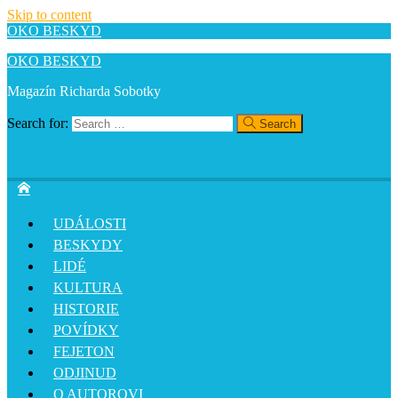
Skip to content
OKO BESKYD
OKO BESKYD
Magazín Richarda Sobotky
Search for:
Search
UDÁLOSTI
BESKYDY
LIDÉ
KULTURA
HISTORIE
POVÍDKY
FEJETON
ODJINUD
O AUTOROVI