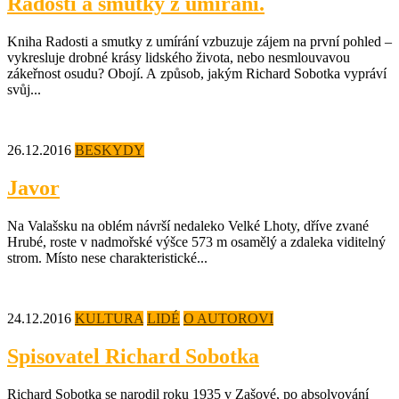
Radosti a smutky z umírání.
Kniha Radosti a smutky z umírání vzbuzuje zájem na první pohled –
vykresluje drobné krásy lidského života, nebo nesmlouvavou
zákeřnost osudu? Obojí. A způsob, jakým Richard Sobotka vypráví
svůj...
26.12.2016
BESKYDY
Javor
Na Valašsku na oblém návrší nedaleko Velké Lhoty, dříve zvané
Hrubé, roste v nadmořské výšce 573 m osamělý a zdaleka viditelný
strom. Místo nese charakteristické...
24.12.2016
KULTURA
LIDÉ
O AUTOROVI
Spisovatel Richard Sobotka
Richard Sobotka se narodil roku 1935 v Zašové, po absolvování