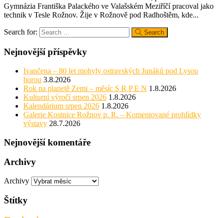
Gymnázia Františka Palackého ve Valašském Meziříčí pracoval jako
technik v Tesle Rožnov. Žije v Rožnově pod Radhoštěm, kde...
Search for:
Search
Nejnovější příspěvky
Ivančena – 80 let mohyly ostravských Junáků pod Lysou
horou
3.8.2026
Rok na planetě Zemi – měsíc S R P E N
1.8.2026
Kulturní výročí srpen 2026
1.8.2026
Kalendárium srpen 2026
1.8.2026
Galerie Kostnice Rožnov p. R. – Komentované prohlídky
výstavy
28.7.2026
Nejnovější komentáře
Archivy
Archivy
Štítky