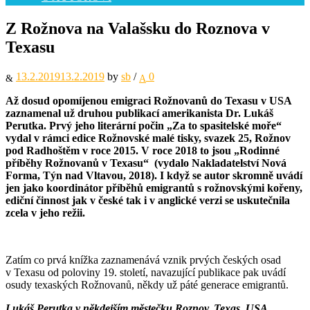
Z Rožnova na Valašsku do Roznova v
Texasu
13.2.2019
13.2.2019
by
sb
/
0
Až dosud opomíjenou emigraci Rožnovanů do Texasu v USA
zaznamenal už druhou publikací amerikanista Dr. Lukáš
Perutka. Prvý jeho literární počin „Za to spasitelské moře“
vydal v rámci edice Rožnovské malé tisky, svazek 25, Rožnov
pod Radhoštěm v roce 2015. V roce 2018 to jsou „Rodinné
příběhy Rožnovanů v Texasu“ (vydalo Nakladatelství Nová
Forma, Týn nad Vltavou, 2018). I když se autor skromně uvádí
jen jako koordinátor příběhů emigrantů s rožnovskými kořeny,
ediční činnost jak v české tak i v anglické verzi se uskutečnila
zcela v jeho režii.
Zatím co prvá knížka zaznamenává vznik prvých českých osad
v Texasu od poloviny 19. století, navazující publikace pak uvádí
osudy texaských Rožnovanů, někdy už páté generace emigrantů.
Lukáš Perutka v někdejším městečku Roznov, Texas, USA
.