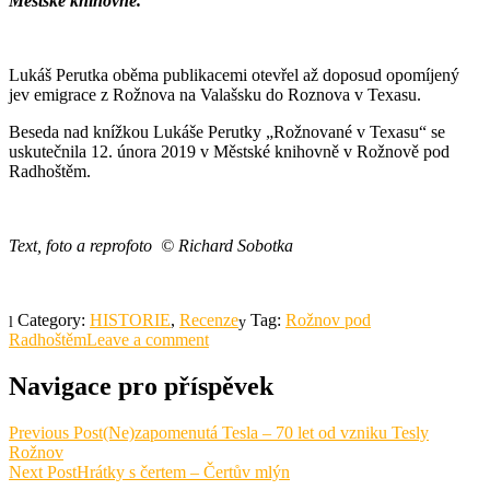
Městské knihovně.
Lukáš Perutka oběma publikacemi otevřel až doposud opomíjený
jev emigrace z Rožnova na Valašsku do Roznova v Texasu.
Beseda nad knížkou Lukáše Perutky „Rožnované v Texasu“ se
uskutečnila 12. února 2019 v Městské knihovně v Rožnově pod
Radhoštěm.
Text, foto a reprofoto © Richard Sobotka
Category:
HISTORIE
,
Recenze
Tag:
Rožnov pod
Radhoštěm
Leave a comment
Navigace pro příspěvek
Previous Post
(Ne)zapomenutá Tesla – 70 let od vzniku Tesly
Rožnov
Next Post
Hrátky s čertem – Čertův mlýn