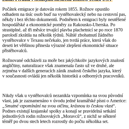
Počátek emigrace je datován rokem 1855. Rožnov opustilo
odhadem na tisíc osob buď na vystěhovalecký nebo na cestovní pas,
někdy i bez těchto dokumentů. Podnětem k emigraci byly neutěšené
hospodářské a ekonomické poměry za Rakousko-Uherska. Po
strastiplné, až tři měsíce trvající plavba plachetnicí se po roce 1870
parolodí zkrátila na několik týdnů. Náhlé zbohatnutí žádného
vystěhovalce v Texasu nečekalo, jen tvrdá práce, která však do
deseti let většinou přinesla výrazné zlepšení ekonomické situace
přistěhovalců.
Rožnované odcházeli za moře bez jakýchkoliv jazykových znalostí
angličtiny, naturalizace však znamenala často už ve druhé, ale
zejména v dalších generacích zánik znalosti českého jazyka, který
v současnosti ovládá jen několik historiků a odborných pracovníků.
Nikdy však u vystěhovalců nezanikla vzpomínka na svou původní
vlast, jak je zaznamenáno v úvodu jedné kramářské písni o Americe:
„Smutné vzpomínání na svou otčinu, krásnou to českou vlast
“.
Podnes existují krajanské spolky a konají se pravidelná setkání
jednotlivých rodin rožnovských „Moravců“, z nichž se některé
téměř po dvou stech letech rozrostly do počtu několika set.