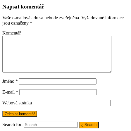
Napsat komentář
Vaše e-mailová adresa nebude zveřejněna.
Vyžadované informace
jsou označeny
*
Komentář
Jméno
*
E-mail
*
Webová stránka
Search for:
Search