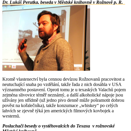
Dr. Lukáš Perutka, beseda v Městské knihovně v Rožnově p. R.
Kromě vlastenectví byla cennou devízou Rožnovanů pracovitost a
neutuchající snaha po vzdělání, takže řada z nich dosáhla v USA
významného postavení. Oproti tomu je u texaských Valachů pojem
zejména slivovice téměř neznámý, a další alkoholické nápoje jsou
užívány jen střídmě (už jedno pivo denně může pošramotit dobrou
pověst na kořalečníka), takže konzumace „whiskey“ po celých
lahvích se zjevně týká jen amerických filmových kovbojek a
westernů.
Posluchači besedy o vystěhovalcích do Texasu v rožnovské