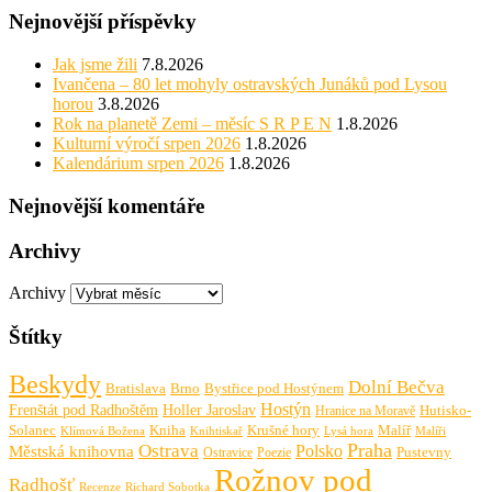
Nejnovější příspěvky
Jak jsme žili
7.8.2026
Ivančena – 80 let mohyly ostravských Junáků pod Lysou
horou
3.8.2026
Rok na planetě Zemi – měsíc S R P E N
1.8.2026
Kulturní výročí srpen 2026
1.8.2026
Kalendárium srpen 2026
1.8.2026
Nejnovější komentáře
Archivy
Archivy
Štítky
Beskydy
Dolní Bečva
Bratislava
Brno
Bystřice pod Hostýnem
Hostýn
Frenštát pod Radhoštěm
Holler Jaroslav
Hutisko-
Hranice na Moravě
Solanec
Krušné hory
Kniha
Malíř
Knihtiskař
Malíři
Klímová Božena
Lysá hora
Praha
Ostrava
Městská knihovna
Polsko
Pustevny
Ostravice
Poezie
Rožnov pod
Radhošť
Richard Sobotka
Recenze