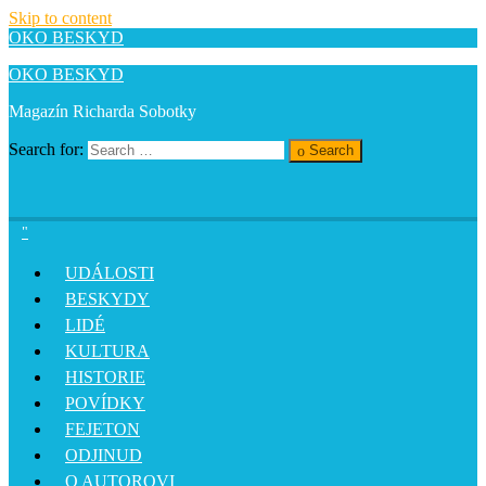
Skip to content
OKO BESKYD
OKO BESKYD
Magazín Richarda Sobotky
Search for:
Search
UDÁLOSTI
BESKYDY
LIDÉ
KULTURA
HISTORIE
POVÍDKY
FEJETON
ODJINUD
O AUTOROVI