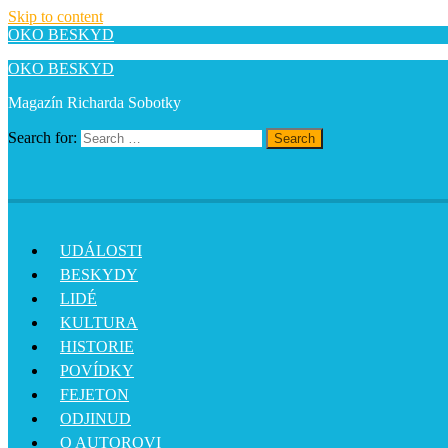
Skip to content
OKO BESKYD
OKO BESKYD
Magazín Richarda Sobotky
Search for:
Search
UDÁLOSTI
BESKYDY
LIDÉ
KULTURA
HISTORIE
POVÍDKY
FEJETON
ODJINUD
O AUTOROVI