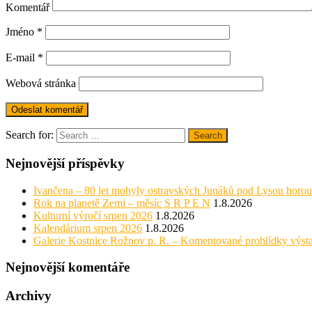
Komentář
Jméno
*
E-mail
*
Webová stránka
Search for:
Search
Nejnovější příspěvky
Ivančena – 80 let mohyly ostravských Junáků pod Lysou horou
Rok na planetě Zemi – měsíc S R P E N
1.8.2026
Kulturní výročí srpen 2026
1.8.2026
Kalendárium srpen 2026
1.8.2026
Galerie Kostnice Rožnov p. R. – Komentované prohlídky výst
Nejnovější komentáře
Archivy