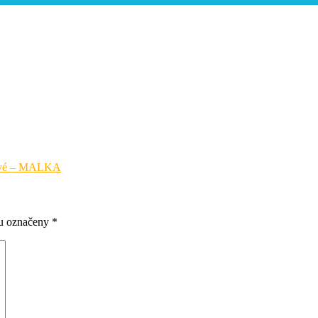
elové – MALKA
ou označeny
*