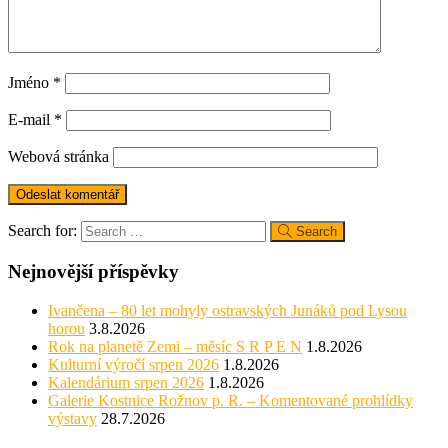
Jméno
*
E-mail
*
Webová stránka
Search for:
Search
Nejnovější příspěvky
Ivančena – 80 let mohyly ostravských Junáků pod Lysou
horou
3.8.2026
Rok na planetě Zemi – měsíc S R P E N
1.8.2026
Kulturní výročí srpen 2026
1.8.2026
Kalendárium srpen 2026
1.8.2026
Galerie Kostnice Rožnov p. R. – Komentované prohlídky
výstavy
28.7.2026