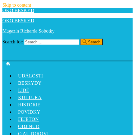
Skip to content
OKO BESKYD
OKO BESKYD
Magazín Richarda Sobotky
Search for:
Search
UDÁLOSTI
BESKYDY
LIDÉ
KULTURA
HISTORIE
POVÍDKY
FEJETON
ODJINUD
O AUTOROVI