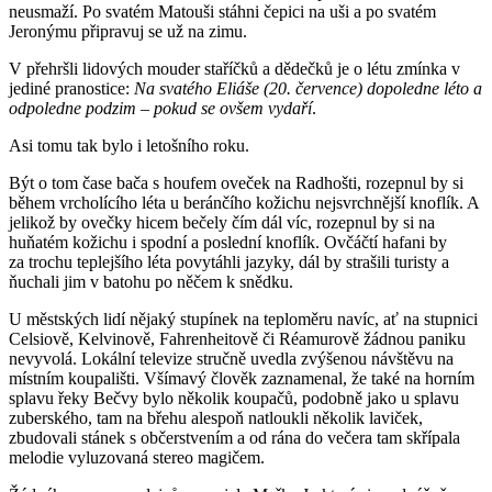
neusmaží. Po svatém Matouši stáhni čepici na uši a po svatém
Jeronýmu připravuj se už na zimu.
V přehršli lidových mouder staříčků a dědečků je o létu zmínka v
jediné pranostice:
Na svatého Eliáše (20. července) dopoledne léto a
odpoledne podzim – pokud se ovšem vydaří
.
Asi tomu tak bylo i letošního roku.
Být o tom čase bača s houfem oveček na Radhošti, rozepnul by si
během vrcholícího léta u beránčího kožichu nejsvrchnější knoflík. A
jelikož by ovečky hicem bečely čím dál víc, rozepnul by si na
huňatém kožichu i spodní a poslední knoflík. Ovčáčtí hafani by
za trochu teplejšího léta povytáhli jazyky, dál by strašili turisty a
ňuchali jim v batohu po něčem k snědku.
U městských lidí nějaký stupínek na teploměru navíc, ať na stupnici
Celsiově, Kelvinově, Fahrenheitově či Réamurově žádnou paniku
nevyvolá. Lokální televize stručně uvedla zvýšenou návštěvu na
místním koupališti. Všímavý člověk zaznamenal, že také na horním
splavu řeky Bečvy bylo několik koupačů, podobně jako u splavu
zuberského, tam na břehu alespoň natloukli několik laviček,
zbudovali stánek s občerstvením a od rána do večera tam skřípala
melodie vyluzovaná stereo magičem.