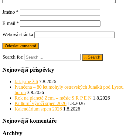
Jméno
*
E-mail
*
Webová stránka
Search for:
Search
Nejnovější příspěvky
Jak jsme žili
7.8.2026
Ivančena – 80 let mohyly ostravských Junáků pod Lysou
horou
3.8.2026
Rok na planetě Zemi – měsíc S R P E N
1.8.2026
Kulturní výročí srpen 2026
1.8.2026
Kalendárium srpen 2026
1.8.2026
Nejnovější komentáře
Archivy