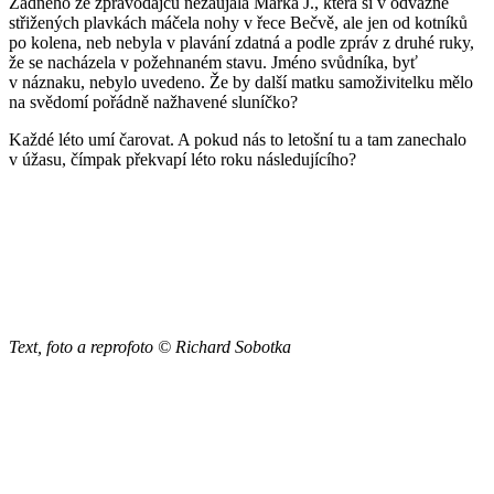
Žádného ze zpravodajců nezaujala Mařka J., která si v odvážně
střižených plavkách máčela nohy v řece Bečvě, ale jen od kotníků
po kolena, neb nebyla v plavání zdatná a podle zpráv z druhé ruky,
že se nacházela v požehnaném stavu. Jméno svůdníka, byť
v náznaku, nebylo uvedeno. Že by další matku samoživitelku mělo
na svědomí pořádně nažhavené sluníčko?
Každé léto umí čarovat. A pokud nás to letošní tu a tam zanechalo
v úžasu, čímpak překvapí léto roku následujícího?
Text, foto a reprofoto © Richard Sobotka