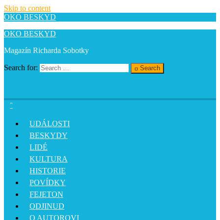
Skip to content
OKO BESKYD
OKO BESKYD
Magazín Richarda Sobotky
Search for:
Search
UDÁLOSTI
BESKYDY
LIDÉ
KULTURA
HISTORIE
POVÍDKY
FEJETON
ODJINUD
O AUTOROVI