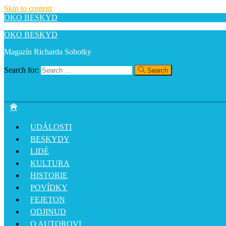
Skip to content
OKO BESKYD
OKO BESKYD
Magazín Richarda Sobotky
Search for:
Search
UDÁLOSTI
BESKYDY
LIDÉ
KULTURA
HISTORIE
POVÍDKY
FEJETON
ODJINUD
O AUTOROVI