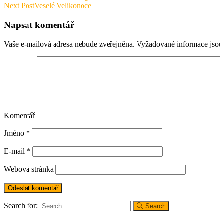
Next Post
Veselé Velikonoce
Napsat komentář
Vaše e-mailová adresa nebude zveřejněna.
Vyžadované informace js
Komentář
Jméno
*
E-mail
*
Webová stránka
Search for:
Search