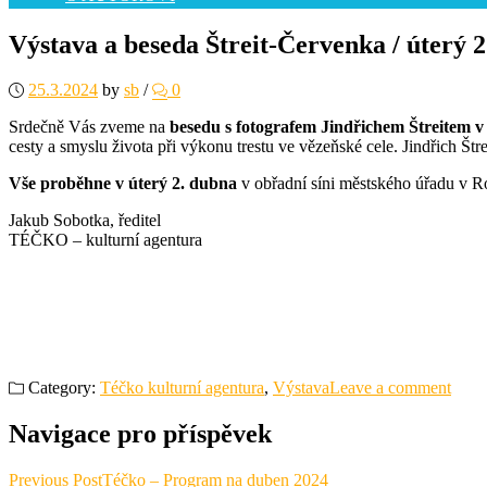
Výstava a beseda Štreit-Červenka / úterý
25.3.2024
by
sb
/
0
Srdečně Vás zveme na
besedu s fotografem Jindřichem Štreitem v 
cesty a smyslu života při výkonu trestu ve vězeňské cele. Jindřich Š
Vše proběhne v úterý 2. dubna
v obřadní síni městského úřadu v 
Jakub Sobotka, ředitel
TÉČKO – kulturní agentura
Category:
Téčko kulturní agentura
,
Výstava
Leave a comment
Navigace pro příspěvek
Previous Post
Téčko – Program na duben 2024