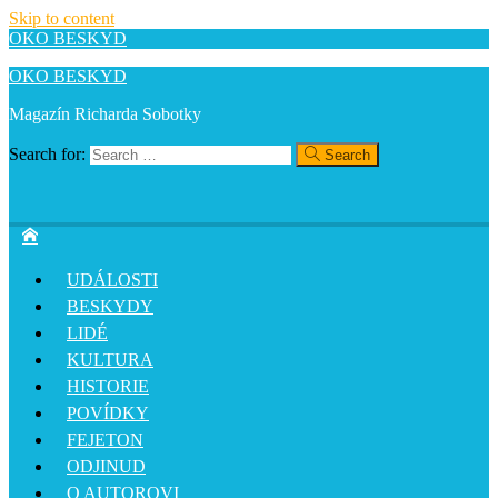
Skip to content
OKO BESKYD
OKO BESKYD
Magazín Richarda Sobotky
Search for:
Search
UDÁLOSTI
BESKYDY
LIDÉ
KULTURA
HISTORIE
POVÍDKY
FEJETON
ODJINUD
O AUTOROVI