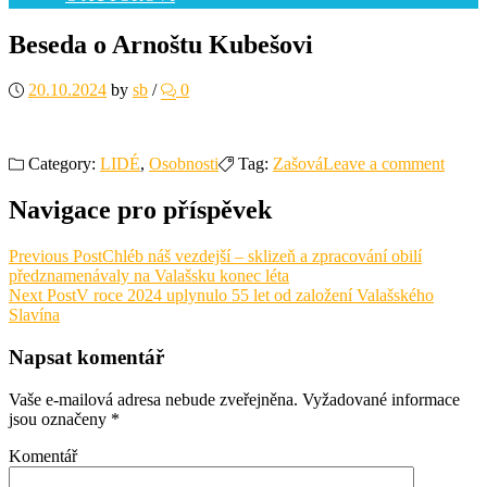
Beseda o Arnoštu Kubešovi
20.10.2024
by
sb
/
0
Category:
LIDÉ
,
Osobnosti
Tag:
Zašová
Leave a comment
Navigace pro příspěvek
Previous Post
Chléb náš vezdejší – sklizeň a zpracování obilí
předznamenávaly na Valašsku konec léta
Next Post
V roce 2024 uplynulo 55 let od založení Valašského
Slavína
Napsat komentář
Vaše e-mailová adresa nebude zveřejněna.
Vyžadované informace
jsou označeny
*
Komentář