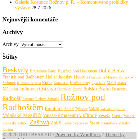
Galerie Kostnice Rožnov p. R. – Komentované prohlídky
výstavy
28.7.2026
Nejnovější komentáře
Archivy
Archivy
Štítky
Beskydy
Dolní Bečva
Bratislava
Brno
Bystřice pod Hostýnem
Hostýn
Frenštát pod Radhoštěm
Holler Jaroslav
Hutisko-
Hranice na Moravě
Solanec
Krušné hory
Kniha
Malíř
Knihtiskař
Malíři
Klímová Božena
Lysá hora
Praha
Ostrava
Městská knihovna
Polsko
Pustevny
Ostravice
Poezie
Rožnov pod
Radhošť
Richard Sobotka
Recenze
Radhoštěm
Rumburk
Valaši
Soláň
Tylovice
Valašská Bystřice
Valašské Meziříčí
Valašské muzeum v přírodě
Veselá
Vsetín
Vánoce
Zašová
Zubří
Śrem
Zašovské kytičky
České Švýcarsko
Štramberk
Žárský
Dušan
© 2026 OKO BESKYD
/
Powered by WordPress
/
Theme by