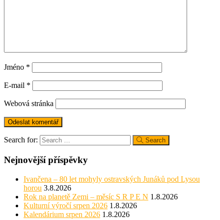
Jméno
*
E-mail
*
Webová stránka
Search for:
Search
Nejnovější příspěvky
Ivančena – 80 let mohyly ostravských Junáků pod Lysou
horou
3.8.2026
Rok na planetě Zemi – měsíc S R P E N
1.8.2026
Kulturní výročí srpen 2026
1.8.2026
Kalendárium srpen 2026
1.8.2026