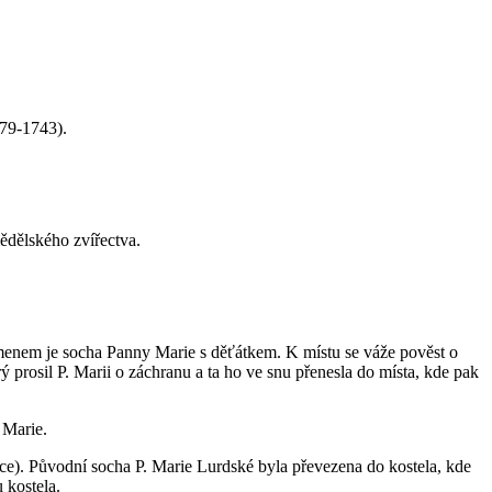
679-1743).
ědělského zvířectva.
menem je socha Panny Marie s děťátkem. K místu se váže pověst o
 prosil P. Marii o záchranu a ta ho ve snu přenesla do místa, kde pak
 Marie.
ce). Původní socha P. Marie Lurdské byla převezena do kostela, kde
 kostela.