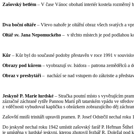
Zašovský betlém
– V čase Vánoc obohatí interiér kostela rozměrný 
Dva boční oltáře
– Vlevo nahoře je oltářní obraz všech svatých a vpra
Oltář sv. Jana Nepomuckého
– v těchto místech je pod podlahou k
Kůr
– Kůr byl do současné podoby přestavěn v roce 1991 v souvislost
Obrazy pod kůrem
– vyobrazují sv. Isidora – patrona zemědělců a d
Obraz v presbytáři
– nachází se nad vstupem do zákristie a představu
Jeskyně P. Marie lurdské
– Stračka poutní místo s vyvěrajícím pra
zázračné záchraně rytíře Pannou Marií při tatarském vpádu ve středově
z vděčnosti vybudoval kapličku s obrázkem zobrazujícího děj záchran
Zašovští mniši trinitáři upravili pramen. P. Josef Odstrčil nechal roku
Do jeskyně nechal roku 1942 umístit zašovský farář P. Heřman Štíhe
je umístěna v lurdské jeskyni, kterou zhotovil řezbář R. Doležal pod