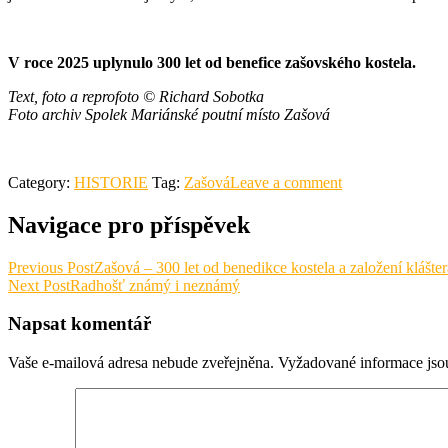
V roce 2025 uplynulo 300 let od benefice zašovského kostela.
Text, foto a reprofoto © Richard Sobotka
Foto archiv Spolek Mariánské poutní místo Zašová
Category:
HISTORIE
Tag:
Zašová
Leave a comment
Navigace pro příspěvek
Previous Post
Zašová – 300 let od benedikce kostela a založení klášter
Next Post
Radhošť známý i neznámý
Napsat komentář
Vaše e-mailová adresa nebude zveřejněna.
Vyžadované informace js