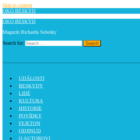
Skip to content
OKO BESKYD
OKO BESKYD
Magazín Richarda Sobotky
Search for:
Search
UDÁLOSTI
BESKYDY
LIDÉ
KULTURA
HISTORIE
POVÍDKY
FEJETON
ODJINUD
O AUTOROVI