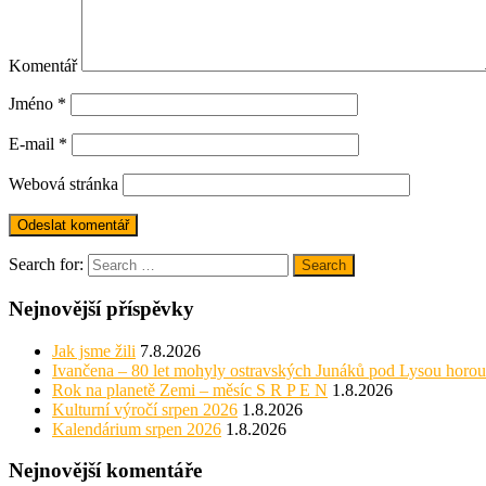
Komentář
Jméno
*
E-mail
*
Webová stránka
Search for:
Search
Nejnovější příspěvky
Jak jsme žili
7.8.2026
Ivančena – 80 let mohyly ostravských Junáků pod Lysou horou
Rok na planetě Zemi – měsíc S R P E N
1.8.2026
Kulturní výročí srpen 2026
1.8.2026
Kalendárium srpen 2026
1.8.2026
Nejnovější komentáře