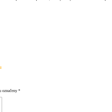
a
ou označeny
*