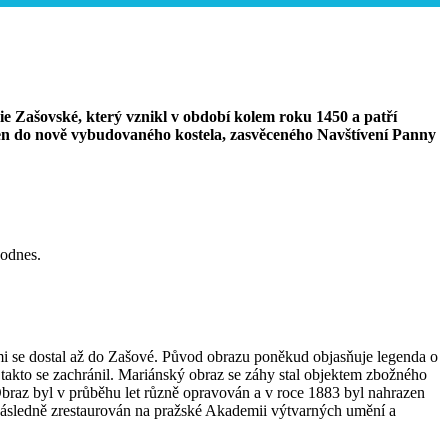
ie Zašovské, který vznikl v období kolem roku 1450 a patří
en do nově vybudovaného kostela, zasvěceného Navštívení Panny
podnes.
i se dostal až do Zašové. Původ obrazu poněkud objasňuje legenda o
takto se zachránil. Mariánský obraz se záhy stal objektem zbožného
. Obraz byl v průběhu let různě opravován a v roce 1883 byl nahrazen
ásledně zrestaurován na pražské Akademii výtvarných umění a