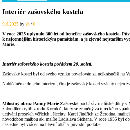
Interiér zašovského kostela
9.6.2025
by
sb
/
0
V roce 2025 uplynulo 300 let od benefice zašovského kostela. Pů
k nejcennějším historickým památkám, a je zjevně nejstarším v
Marie.
Interiér zašovského kostela počátkem 20. století.
Zašovský kostel byl od svého vzniku považován za nejkrásnější na Va
Nahlédněme do jeho interiéru, čím je zašovský kostel vzácný nejen zven
Milostný obraz Panny Marie Zašovské
pochází z malířské dílny v
zbloudilém rytíři z rodu Korniců, který se zraněný za tureckého vpá
uctívání prostých věřících i šlechty. Karel Jindřich ze Žerotína, maji
novodobou malbou ak. malíře Ladislava Šichana. V roce 1955 byl ob
následně byl vrácen na hlavní oltář v původní podobě.