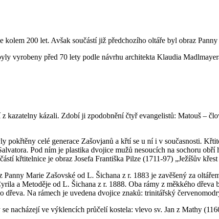
je kolem 200 let. Avšak součástí již předchozího oltáře byl obraz Pa
é byly vyrobeny před 70 lety podle návrhu architekta Klaudia Madlmaye
eří z kazatelny kázali. Zdobí ji zpodobnění čtyř evangelistů: Matouš – č
yly pokřtěny celé generace Zašovjanů a křtí se u ní i v současnosti. Kř
atora. Pod ním je plastika dvojice mužů nesoucích na sochoru obří hr
ástí křtitelnice je obraz Josefa Františka Pilze (1711-97) „Ježíšův křest
 Panny Marie Zašovské od L. Šichana z r. 1883 je zavěšený za oltáře
Cyrila a Metoděje od L. Šichana z r. 1888. Oba rámy z měkkého dřeva 
 dřeva. Na rámech je uvedena dvojice znaků: trinitářský červenomodr
hy se nacházejí ve výklencích průčelí kostela: vlevo sv. Jan z Mathy (11