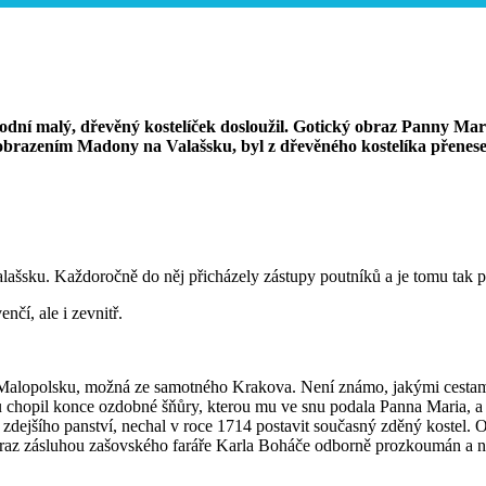
vodní malý, dřevěný kostelíček dosloužil. Gotický obraz Panny Mar
yobrazením Madony na Valašsku, byl z dřevěného kostelíka přenes
lašsku. Každoročně do něj přicházely zástupy poutníků a je tomu tak 
čí, ale i zevnitř.
 Malopolsku, možná ze samotného Krakova. Není známo, jakými cestam
du chopil konce ozdobné šňůry, kterou mu ve snu podala Panna Maria, a 
tel zdejšího panství, nechal v roce 1714 postavit současný zděný kostel
raz zásluhou zašovského faráře Karla Boháče odborně prozkoumán a n