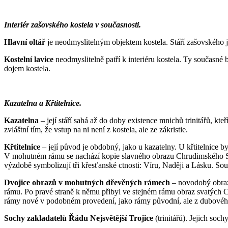
Interiér zašovského kostela v současnosti.
Hlavní oltář
je neodmyslitelným objektem kostela. Stáří zašovského 
Kostelní lavice
neodmyslitelně patří k interiéru kostela. Ty současn
dojem kostela.
Kazatelna a Křtitelnice.
Kazatelna
– její stáří sahá až do doby existence mnichů trinitářů, kt
zvláštní tím, že vstup na ni není z kostela, ale ze zákristie.
Křtitelnice
– její původ je obdobný, jako u kazatelny. U křtitelnice b
V mohutném rámu se nachází kopie slavného obrazu Chrudimského Salv
výzdobě symbolizují tři křesťanské ctnosti: Víru, Naději a Lásku. Souč
Dvojice obrazů v mohutných dřevěných rámech
– novodobý obraz
rámu. Po pravé straně k němu přibyl ve stejném rámu obraz svatých 
rámy nové v podobném provedení, jako rámy původní, ale z dubového
Sochy zakladatelů Řádu Nejsvětější Trojice
(trinitářů). Jejich soc