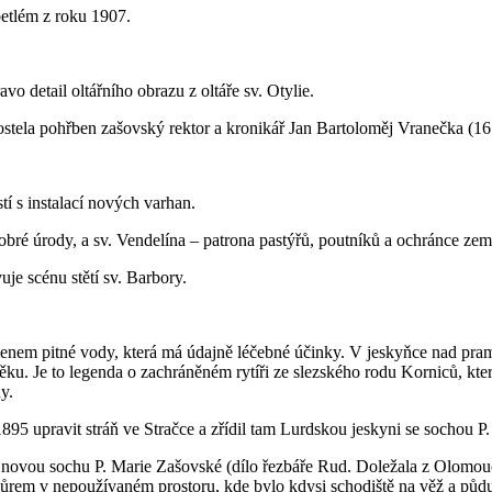
betlém z roku 1907.
vo detail oltářního obrazu z oltáře sv. Otylie.
ostela pohřben zašovský rektor a kronikář Jan Bartoloměj Vranečka (1
í s instalací nových varhan.
obré úrody, a sv. Vendelína – patrona pastýřů, poutníků a ochránce zem
je scénu stětí sv. Barbory.
menem pitné vody, která má údajně léčebné účinky. V jeskyňce nad pra
ku. Je to legenda o zachráněném rytíři ze slezského rodu Korniců, který
y.
 1895 upravit stráň ve Stračce a zřídil tam Lurdskou jeskyni se sochou P.
l novou sochu P. Marie Zašovské (dílo řezbáře Rud. Doležala z Olomou
 kůrem v nepoužívaném prostoru, kde bylo kdysi schodiště na věž a půdu