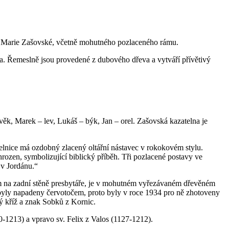
nny Marie Zašovské, včetně mohutného pozlaceného rámu.
ra. Řemeslně jsou provedené z dubového dřeva a vytváří přívětivý
lověk, Marek – lev, Lukáš – býk, Jan – orel. Zašovská kazatelna je
titelnice má ozdobný zlacený oltářní nástavec v rokokovém stylu.
ozen, symbolizující biblický příběh. Tři pozlacené postavy ve
 v Jordánu.“
m na zadní stěně presbytáře, je v mohutném vyřezávaném dřevěném
byly napadeny červotočem, proto byly v roce 1934 pro ně zhotoveny
ý kříž a znak Sobků z Kornic.
60-1213) a vpravo sv. Felix z Valos (1127-1212).