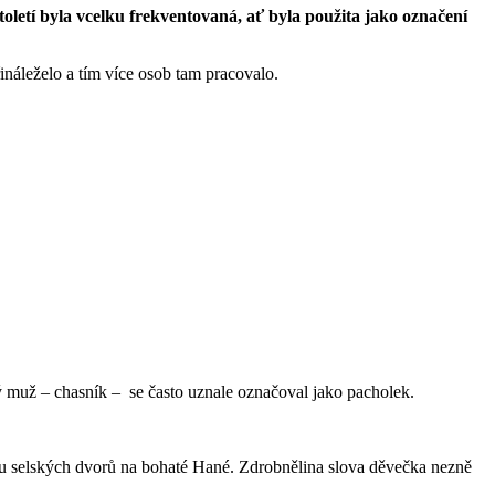
toletí byla vcelku frekventovaná, ať byla použita jako označení
řináleželo a tím více osob tam pracovalo.
ý muž – chasník – se často uznale označoval jako pacholek.
 u selských dvorů na bohaté Hané. Zdrobnělina slova děvečka nezně