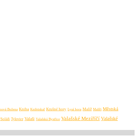
Městská
Krušné hory
Kniha
Malíř
Knihtiskař
Malíři
mová Božena
Lysá hora
Valašské Meziříčí
Valašské
Valaši
Soláň
Tylovice
Valašská Bystřice