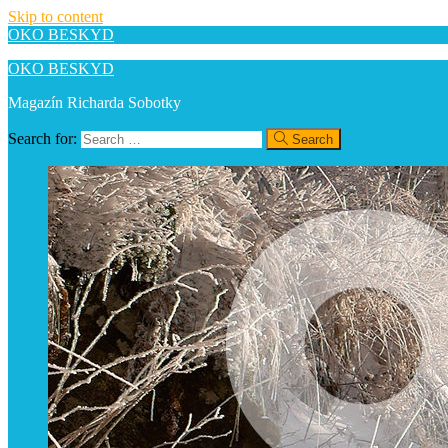
Skip to content
OKO BESKYD
OKO BESKYD
Magazín Richarda Sobotky
Search for:
Search