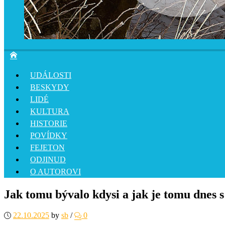
UDÁLOSTI
BESKYDY
LIDÉ
KULTURA
HISTORIE
POVÍDKY
FEJETON
ODJINUD
O AUTOROVI
Jak tomu bývalo kdysi a jak je tomu dnes 
22.10.2025
by
sb
/
0