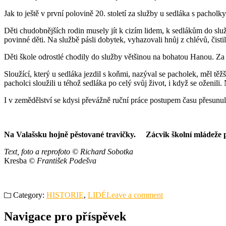
Jak to ještě v první polovině 20. století za služby u sedláka s pacho
Děti chudobnějších rodin musely jít k cizím lidem, k sedlákům do služ
povinné děti. Na službě pásli dobytek, vyhazovali hnůj z chlévů, čist
Děti škole odrostlé chodily do služby většinou na bohatou Hanou. Za ce
Sloužící, který u sedláka jezdil s koňmi, nazýval se pacholek, měl těž
pacholci sloužili u téhož sedláka po celý svůj život, i když se oženili.
I v zemědělství se kdysi převážně ruční práce postupem času přesunula
Na Valašsku hojně pěstované travičky. Zácvik školní mládeže p
Text, foto a reprofoto © Richard Sobotka
Kresba
© František Podešva
Category:
HISTORIE
,
LIDÉ
Leave a comment
Navigace pro příspěvek