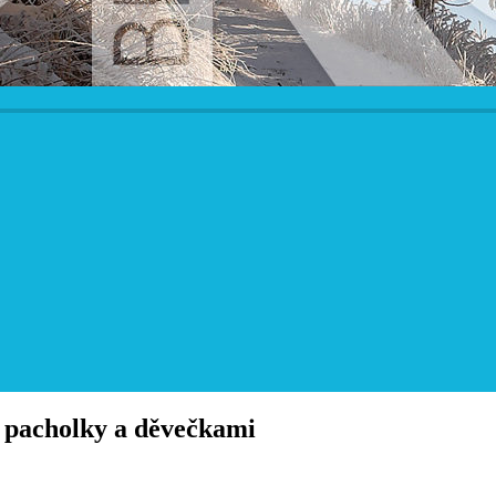
s pacholky a děvečkami