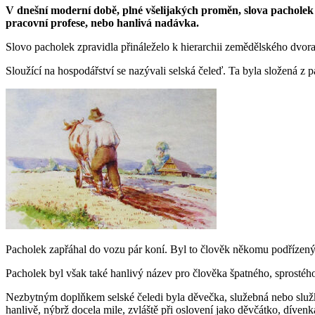
V dnešní moderní době, plné všelijakých proměn, slova pacholek i
pracovní profese, nebo hanlivá nadávka.
Slovo pacholek zpravidla přináleželo k hierarchii zemědělského dvora 
Sloužící na hospodářství se nazývali selská čeleď. Ta byla složená z
Pacholek zapřáhal do vozu pár koní. Byl to člověk někomu podřízený,
Pacholek byl však také hanlivý název pro člověka špatného, sprostéh
Nezbytným doplňkem selské čeledi byla děvečka, služebná nebo služk
hanlivě, nýbrž docela mile, zvláště při oslovení jako děvčátko, díven