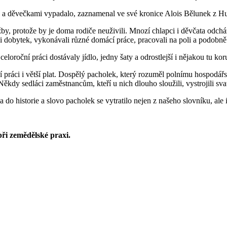
lky a děvečkami vypadalo, zaznamenal ve své kronice Alois Bělunek z Hu
by, protože by je doma rodiče neuživili. Mnozí chlapci i děvčata odchá
ili dobytek, vykonávali různé domácí práce, pracovali na poli a podobně
loroční práci dostávaly jídlo, jedny šaty a odrostlejší i nějakou tu kor
ší práci i větší plat. Dospělý pacholek, který rozuměl polnímu hospodářs
 Někdy sedláci zaměstnancům, kteří u nich dlouho sloužili, vystrojili svat
 do historie a slovo pacholek se vytratilo nejen z našeho slovníku, ale 
ři zemědělské praxi.