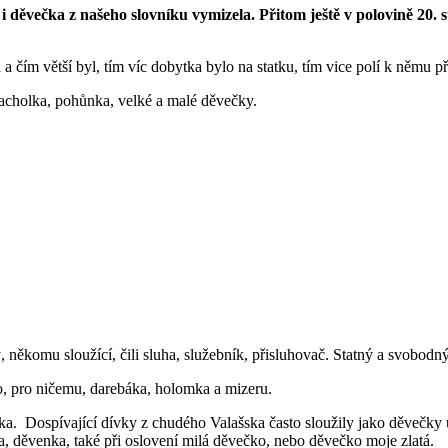
 děvečka z našeho slovníku vymizela. Přitom ještě v polovině 20. s
a čím větší byl, tím víc dobytka bylo na statku, tím vice polí k němu p
 pacholka, pohůnka, velké a malé děvečky.
 někomu sloužící, čili sluha, služebník, přisluhovač. Statný a svobodn
o, pro ničemu, darebáka, holomka a mizeru.
a. Dospívající dívky z chudého Valašska často sloužily jako děvečky
ka, děvenka, také při oslovení milá děvečko, nebo děvečko moje zlatá.