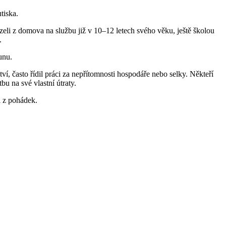
tiska.
zeli z domova na službu již v 10–12 letech svého věku, ještě školou
.
unu.
tví, často řídil práci za nepřítomnosti hospodáře nebo selky. Někteří
bu na své vlastní útraty.
i z pohádek.