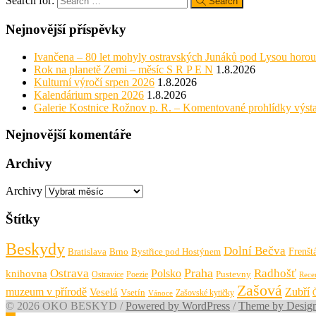
Search for:
Search
Nejnovější příspěvky
Ivančena – 80 let mohyly ostravských Junáků pod Lysou horou
Rok na planetě Zemi – měsíc S R P E N
1.8.2026
Kulturní výročí srpen 2026
1.8.2026
Kalendárium srpen 2026
1.8.2026
Galerie Kostnice Rožnov p. R. – Komentované prohlídky výst
Nejnovější komentáře
Archivy
Archivy
Štítky
Beskydy
Dolní Bečva
Frenšt
Bratislava
Brno
Bystřice pod Hostýnem
Praha
Ostrava
Radhošť
knihovna
Polsko
Pustevny
Ostravice
Poezie
Rece
Zašová
muzeum v přírodě
Zubří
Veselá
Vsetín
Zašovské kytičky
Vánoce
© 2026 OKO BESKYD
/
Powered by WordPress
/
Theme by Desig