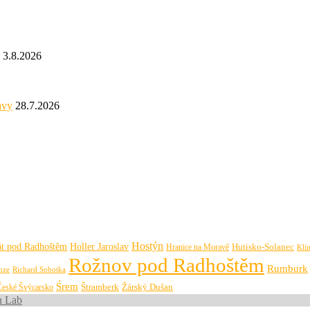
3.8.2026
avy
28.7.2026
Hostýn
át pod Radhoštěm
Holler Jaroslav
Hutisko-Solanec
Hranice na Moravě
Klí
Rožnov pod Radhoštěm
Rumburk
Richard Sobotka
nze
Śrem
České Švýcarsko
Štramberk
Žárský Dušan
n Lab