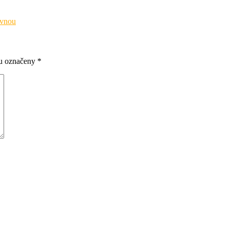
ovnou
ou označeny
*