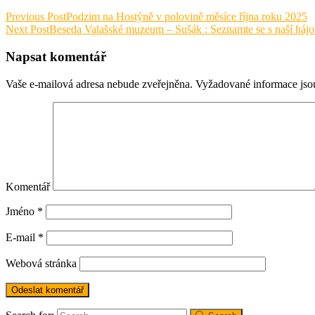
Previous Post
Podzim na Hostýně v polovině měsíce října roku 2025
Next Post
Beseda Valašské muzeum – Sušák : Seznamte se s naší háj
Napsat komentář
Vaše e-mailová adresa nebude zveřejněna.
Vyžadované informace js
Komentář
Jméno
*
E-mail
*
Webová stránka