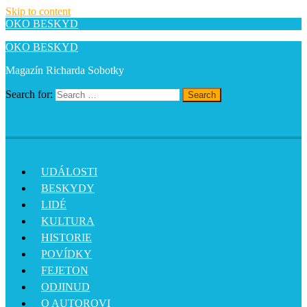
Skip to content
OKO BESKYD
OKO BESKYD
Magazín Richarda Sobotky
Search for:
Search
UDÁLOSTI
BESKYDY
LIDÉ
KULTURA
HISTORIE
POVÍDKY
FEJETON
ODJINUD
O AUTOROVI