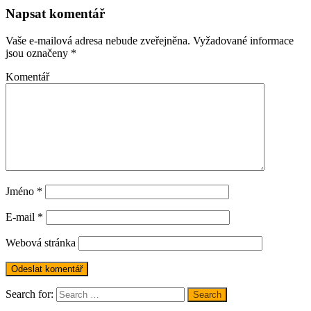
Napsat komentář
Vaše e-mailová adresa nebude zveřejněna.
Vyžadované informace
jsou označeny
*
Komentář
Jméno
*
E-mail
*
Webová stránka
Search for:
Search