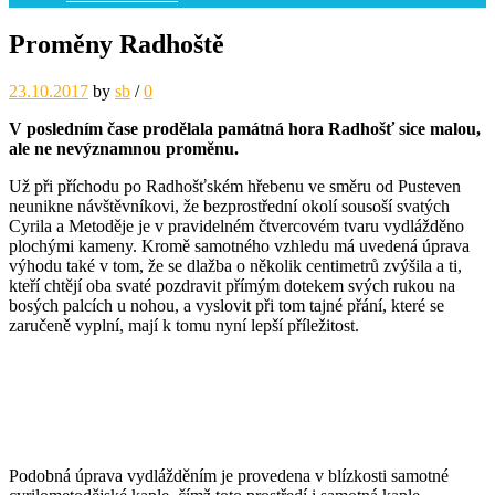
Proměny Radhoště
23.10.2017
by
sb
/
0
V posledním čase prodělala památná hora Radhošť sice malou,
ale ne nevýznamnou proměnu.
Už při příchodu po Radhošťském hřebenu ve směru od Pusteven
neunikne návštěvníkovi, že bezprostřední okolí sousoší svatých
Cyrila a Metoděje je v pravidelném čtvercovém tvaru vydlážděno
plochými kameny. Kromě samotného vzhledu má uvedená úprava
výhodu také v tom, že se dlažba o několik centimetrů zvýšila a ti,
kteří chtějí oba svaté pozdravit přímým dotekem svých rukou na
bosých palcích u nohou, a vyslovit při tom tajné přání, které se
zaručeně vyplní, mají k tomu nyní lepší příležitost.
Podobná úprava vydlážděním je provedena v blízkosti samotné