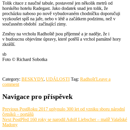
Tolik citace z naučné tabule, postavené jen několik metrů od
horského hotelu Radegast. Jako dodatek snad jen tolik, že
procházku naboso po nově vybudovaném chodníčku doporučuji
vyzkoušet spíš na jaře, nebo v létě a začátkem podzimu, než v
současném období začínající zimy.
Změny na vrcholu Radhoště jsou příjemné a je naděje, že i
v budoucnu objevíme úpravy, které potěší a vrchol památné hory
zkrášlí.
sb
Foto © Richard Sobotka
Category:
BESKYDY
,
UDÁLOSTI
Tag:
Radhošť
Leave a
comment
Navigace pro příspěvek
Previous Post
Roku 2017 uplynulo 300 let od vzniku sboru národní
četníků – portášů
Next Post
Před 160 roky se narodil Adolf Liebscher – malíř Valašské
Madony