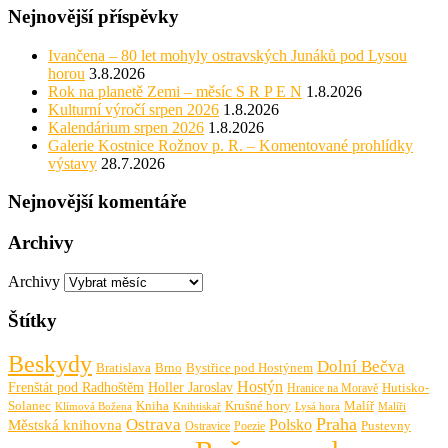
Nejnovější příspěvky
Ivančena – 80 let mohyly ostravských Junáků pod Lysou
horou
3.8.2026
Rok na planetě Zemi – měsíc S R P E N
1.8.2026
Kulturní výročí srpen 2026
1.8.2026
Kalendárium srpen 2026
1.8.2026
Galerie Kostnice Rožnov p. R. – Komentované prohlídky
výstavy
28.7.2026
Nejnovější komentáře
Archivy
Archivy
Štítky
Beskydy
Dolní Bečva
Bratislava
Brno
Bystřice pod Hostýnem
Hostýn
Frenštát pod Radhoštěm
Holler Jaroslav
Hutisko-
Hranice na Moravě
Solanec
Krušné hory
Kniha
Malíř
Knihtiskař
Malíři
Klímová Božena
Lysá hora
Praha
Ostrava
Městská knihovna
Polsko
Pustevny
Ostravice
Poezie