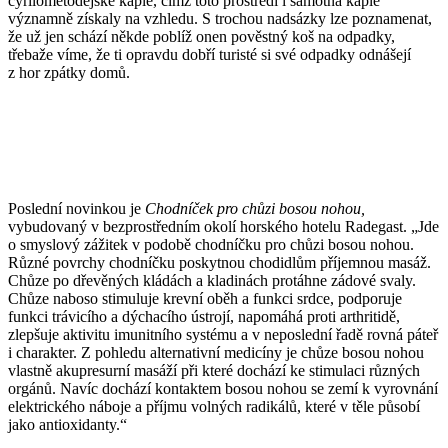
cyrilometodějské kaple, čímž toto prostředí i samotná kaple
významně získaly na vzhledu. S trochou nadsázky lze poznamenat,
že už jen schází někde poblíž onen pověstný koš na odpadky,
třebaže víme, že ti opravdu dobří turisté si své odpadky odnášejí
z hor zpátky domů.
Poslední novinkou je
Chodníček pro chůzi bosou nohou,
vybudovaný v bezprostředním okolí horského hotelu Radegast. „Jde
o smyslový zážitek v podobě chodníčku pro chůzi bosou nohou.
Různé povrchy chodníčku poskytnou chodidlům příjemnou masáž.
Chůze po dřevěných kládách a kladinách protáhne zádové svaly.
Chůze naboso stimuluje krevní oběh a funkci srdce, podporuje
funkci trávicího a dýchacího ústrojí, napomáhá proti arthritidě,
zlepšuje aktivitu imunitního systému a v neposlední řadě rovná páteř
i charakter. Z pohledu alternativní medicíny je chůze bosou nohou
vlastně akupresurní masáží při které dochází ke stimulaci různých
orgánů. Navíc dochází kontaktem bosou nohou se zemí k vyrovnání
elektrického náboje a příjmu volných radikálů, které v těle působí
jako antioxidanty.“