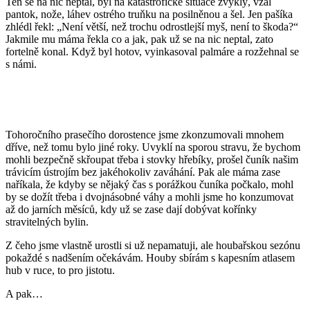
Ten se na nic neptal, byl na katastrofické situace zvyklý, vzal
pantok, nože, láhev ostrého truňku na posilněnou a šel. Jen pašíka
zhlédl řekl: „Není větší, než trochu odrostlejší myš, není to škoda?“
Jakmile mu máma řekla co a jak, pak už se na nic neptal, zato
fortelně konal. Když byl hotov, vyinkasoval palmáre a rozžehnal se
s námi.
Tohoročního prasečího dorostence jsme zkonzumovali mnohem
dříve, než tomu bylo jiné roky. Uvyklí na sporou stravu, že bychom
mohli bezpečně skřoupat třeba i stovky hřebíky, prošel čuník našim
trávicím ústrojím bez jakéhokoliv zaváhání. Pak ale máma zase
naříkala, že kdyby se nějaký čas s porážkou čuníka počkalo, mohl
by se dožít třeba i dvojnásobné váhy a mohli jsme ho konzumovat
až do jarních měsíců, kdy už se zase dají dobývat kořínky
stravitelných bylin.
Z čeho jsme vlastně urostli si už nepamatuji, ale houbařskou sezónu
pokaždé s nadšením očekávám. Houby sbírám s kapesním atlasem
hub v ruce, to pro jistotu.
A pak…