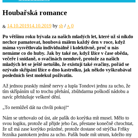
Houbařská romance
14.10.2019
14.10.2019
by
sb
/
0
Po většinu roku bývala za našich mladých let, které už si nikdo
nechce pamatovat, houbová málem každý den v roce, když
máma vysvětlovala individuálně i kolektivně, proč u nás
nemáme co do huby. Jak by také ne, když lžíce v čase oběda,
večeře i snídaně, o svačinách nemluvě, protože za našich
mladých let se ještě netušilo, že existují také svačiny, pořád se
ozývalo skřípání lžíce o dno kastrolku, jak někdo vyškrabával
posledních šest molekul poživatin.
Až jednou praskly mámě nervy a lupla Tondovi jednu za ucho, že
tím skřípáním už to trochu přehání, zbůhdarma poškodí nádobu a
navíc přehlušuje veškeré dění.
„To nemůžeš dát na chvíli pokoj!“
Nám se utrhovalo od úst, ale pašík do korýtka mít musel. Mělo to
svou logiku, protože až přijde jeho čas, přestane konečně chrochtat,
že už má zase korýtko prázdné, protože dostane od strýčka Frňky
řezníka pantokem jednu za ucho. Pašík bude mít utrum, kdežto my