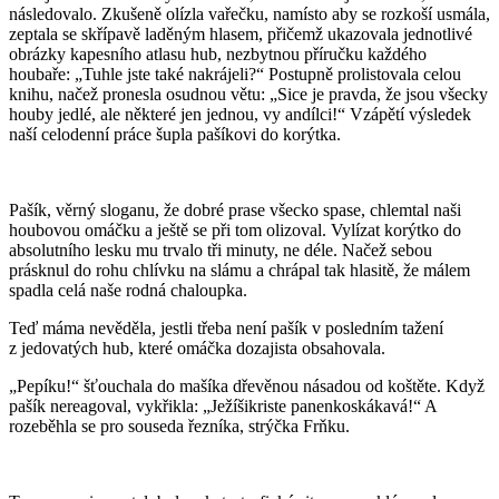
následovalo. Zkušeně olízla vařečku, namísto aby se rozkoší usmála,
zeptala se skřípavě laděným hlasem, přičemž ukazovala jednotlivé
obrázky kapesního atlasu hub, nezbytnou příručku každého
houbaře: „Tuhle jste také nakrájeli?“ Postupně prolistovala celou
knihu, načež pronesla osudnou větu: „Sice je pravda, že jsou všecky
houby jedlé, ale některé jen jednou, vy andílci!“ Vzápětí výsledek
naší celodenní práce šupla pašíkovi do korýtka.
Pašík, věrný sloganu, že dobré prase všecko spase, chlemtal naši
houbovou omáčku a ještě se při tom olizoval. Vylízat korýtko do
absolutního lesku mu trvalo tři minuty, ne déle. Načež sebou
prásknul do rohu chlívku na slámu a chrápal tak hlasitě, že málem
spadla celá naše rodná chaloupka.
Teď máma nevěděla, jestli třeba není pašík v posledním tažení
z jedovatých hub, které omáčka dozajista obsahovala.
„Pepíku!“ šťouchala do mašíka dřevěnou násadou od koštěte. Když
pašík nereagoval, vykřikla: „Ježíšikriste panenkoskákavá!“ A
rozeběhla se pro souseda řezníka, strýčka Frňku.