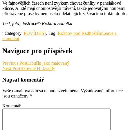
Ve fajnovějších časech není zvykem chovat čuníky v panelákové
klícce. A lidé mají choulostivější trávení, takže jedovatými houbami
přiotrávené prase by nemuselo udělat jejich zažívacímu traktu dobře.
Text, foto, ilustrace© Richard Sobotka
Category:
POVÍDKY
Tag:
Rožnov pod Radhoštěm
Leave a
comment
Navigace pro příspěvek
Previous Post
Libušín jako malovaný
Next Post
Barevné Hukvaldy
Napsat komentář
Vaše e-mailová adresa nebude zveřejněna.
Vyžadované informace
jsou označeny
*
Komentář