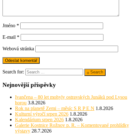
Jméno
*
E-mail
*
Webová stránka
Search for:
Search
Nejnovější příspěvky
Ivančena – 80 let mohyly ostravských Junáků pod Lysou
horou
3.8.2026
Rok na planetě Zemi – měsíc S R P E N
1.8.2026
Kulturní výročí srpen 2026
1.8.2026
Kalendárium srpen 2026
1.8.2026
Galerie Kostnice Rožnov p. R. – Komentované prohlídky
výstavy
28.7.2026