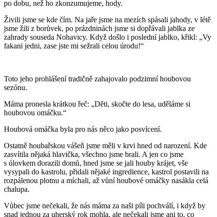
po dobu, než ho zkonzumujeme, hody.
Živili jsme se kde čím. Na jaře jsme na mezích spásali jahody, v létě
jsme žili z borůvek, po prázdninách jsme si dopřávali jablka ze
zahrady souseda Nohavicy. Když došlo i poslední jablko, křikl: „Vy
fakani jedni, zase jste mi sežrali celou úrodu!“
Toto jeho prohlášení tradičně zahajovalo podzimní houbovou
sezónu.
Máma pronesla krátkou řeč: „Děti, skočte do lesa, uděláme si
houbovou omáčku.“
Houbová omáčka byla pro nás něco jako posvícení.
Ostatně houbařskou vášeň jsme měli v krvi hned od narození. Kde
zasvítila nějaká hlavička, všechno jsme brali. A jen co jsme
s úlovkem dorazili domů, hned jsme se jali houby krájet, vše
vysypali do kastrolu, přidali nějaké ingredience, kastrol postavili na
rozpálenou plotnu a míchali, až vůní houbové omáčky nasákla celá
chalupa.
Vůbec jsme nečekali, že nás máma za naši píli pochválí, i když by
snad jednou za uherský rok mohla, ale nečekali jsme ani to, co