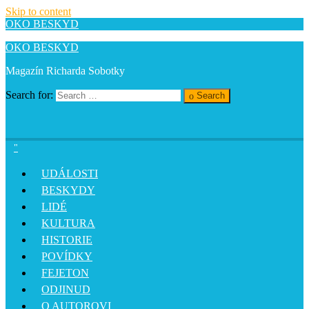
Skip to content
OKO BESKYD
OKO BESKYD
Magazín Richarda Sobotky
Search for:
Search
UDÁLOSTI
BESKYDY
LIDÉ
KULTURA
HISTORIE
POVÍDKY
FEJETON
ODJINUD
O AUTOROVI