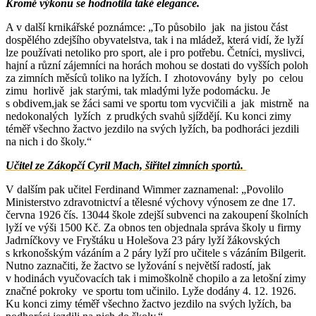
Kromě výkonu se hodnotila také elegance.
A v další krnikářské poznámce: „To působilo jak na jistou část
dospělého zdejšího obyvatelstva, tak i na mládež, která vidí, že lyží
lze používati netoliko pro sport, ale i pro potřebu. Četníci, myslivci,
hajní a různí zájemníci na horách mohou se dostati do vyšších poloh
za zimních měsíců toliko na lyžích. I zhotovovány byly po celou
zimu horlivě jak starými, tak mladými lyže podomácku. Je
s obdivem,jak se žáci sami ve sportu tom vycvičili a jak mistrně na
nedokonalých lyžích z prudkých svahů sjíždějí. Ku konci zimy
téměř všechno žactvo jezdilo na svých lyžích, ba podhoráci jezdili
na nich i do školy.“
Učitel ze Zákopčí Cyril Mach, šiřitel zimních sportů.
V dalším pak učitel Ferdinand Wimmer zaznamenal: „Povolilo
Ministerstvo zdravotnictví a tělesné výchovy výnosem ze dne 17.
června 1926 čís. 13044 škole zdejší subvenci na zakoupení školních
lyží ve výši 1500 Kč. Za obnos ten objednala správa školy u firmy
Jadrníčkovy ve Fryštáku u Holešova 23 páry lyží žákovských
s krkonošským vázáním a 2 páry lyží pro učitele s vázáním Bilgerit.
Nutno zaznačiti, že žactvo se lyžování s největší radostí, jak
v hodinách vyučovacích tak i mimoškolně chopilo a za letošní zimy
značné pokroky ve sportu tom učinilo. Lyže dodány 4. 12. 1926.
Ku konci zimy téměř všechno žactvo jezdilo na svých lyžích, ba