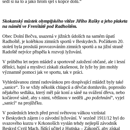
sedl si na to a jako hrom sjel s kopce dolů.“
Skokanský můstek olympijského vítěze Jiřího Rašky a jeho plaketa
na námětí ve Frenštátě pod Radhoštěm.
Obec Dolní Bečva, usazená v jižních údolích na samém úpatí
Radhoště, je kolébkou zimních sportů v Beskydech. Počátkem 20.
století byla proslulá provozováním zimních sportů a na jižní straně
Radoště nejvíce přispěla k rozvoji lyžování.
V průběhu let nejen mládež a sportovně založení občané, ale i lesní
dělníci, hajní a myslivci získali zkušenost, že lyže by jim mohly
významně pomoci jak ve sportu, tak v práci.
Vyhledávanou zimní radovánkou pro dospívající mládež byly také
„sanice“. To se vždy několik chlapců a děvčat domluvilo, poprosilo
nějakého sedláka, který měl pár koní a sáně na svážení dřeva, nebo
kočárové sáně, aby s nimi, většinou v neděli „
po požehnání
“, vyjel
„sanicí“ na projížďku.
V posledních letech před první světovou válkou vzrůstal
v Beskydech zájem i o závodní lyžování. V sezóně 1911/12 byl do
svazového kurzu v Krkonoších vyslán tehdy nejlepší závodník
Beskyd Cyril Mach, řídící učitel z Hutiska – Zákopčí, aby získal