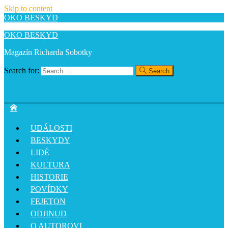
Skip to content
OKO BESKYD
OKO BESKYD
Magazín Richarda Sobotky
Search for:
Search
UDÁLOSTI
BESKYDY
LIDÉ
KULTURA
HISTORIE
POVÍDKY
FEJETON
ODJINUD
O AUTOROVI