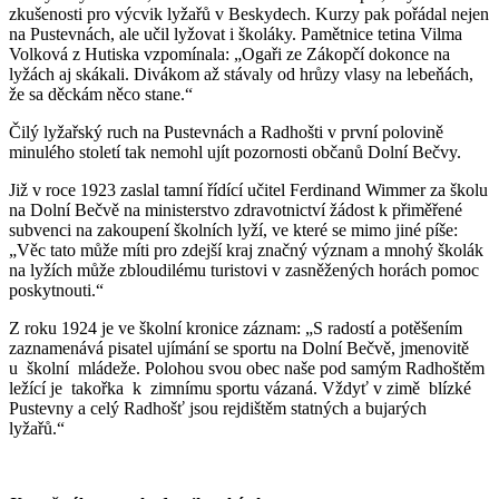
zkušenosti pro výcvik lyžařů v Beskydech. Kurzy pak pořádal nejen
na Pustevnách, ale učil lyžovat i školáky. Pamětnice tetina Vilma
Volková z Hutiska vzpomínala: „Ogaři ze Zákopčí dokonce na
lyžách aj skákali. Divákom až stávaly od hrůzy vlasy na lebeňách,
že sa děckám něco stane.“
Čilý lyžařský ruch na Pustevnách a Radhošti v první polovině
minulého století tak nemohl ujít pozornosti občanů Dolní Bečvy.
Již v roce 1923 zaslal tamní řídící učitel Ferdinand Wimmer za školu
na Dolní Bečvě na ministerstvo zdravotnictví žádost k přiměřené
subvenci na zakoupení školních lyží, ve které se mimo jiné píše:
„Věc tato může míti pro zdejší kraj značný význam a mnohý školák
na lyžích může zbloudilému turistovi v zasněžených horách pomoc
poskytnouti.“
Z roku 1924 je ve školní kronice záznam: „S radostí a potěšením
zaznamenává pisatel ujímání se sportu na Dolní Bečvě, jmenovitě
u školní mládeže. Polohou svou obec naše pod samým Radhoštěm
ležící je takořka k zimnímu sportu vázaná. Vždyť v zimě blízké
Pustevny a celý Radhošť jsou rejdištěm statných a bujarých
lyžařů.“