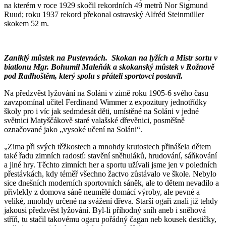
na kterém v roce 1929 skočil rekordních 49 metrů Nor Sigmund
Ruud; roku 1937 rekord překonal ostravský Alfréd Steinmüller
skokem 52 m.
Zaniklý můstek na Pustevnách. Skokan na lyžích a Mistr sortu v
biatlonu Mgr. Bohumil Maleňák a skokanský můstek v Rožnově
pod Radhoštěm, který spolu s přáteli sportovci postavil.
Na předzvěst lyžování na Soláni v zimě roku 1905-6 svého času
zavzpomínal učitel Ferdinand Wimmer z expozitury jednotřídky
školy pro i víc jak sedmdesát děti, umístěné na Soláni v jedné
světnici Matyščákově staré valašské dřevěnici, posměšně
označované jako „vysoké učení na Soláni“.
„Zima při svých těžkostech a mnohdy krutostech přinášela dětem
také řadu zimních radostí: stavění sněhuláků, hrudování, sáňkování
a jiné hry. Těchto zimních her a sportu užívali jsme jen v poledních
přestávkách, kdy téměř všechno žactvo zůstávalo ve škole. Nebylo
sice dnešních moderních sportovních sáněk, ale to dětem nevadilo a
přivlekly z domova sáně neumělé domácí výroby, ale pevné a
veliké, mnohdy určené na svážení dřeva. Starší ogaři znali již tehdy
jakousi předzvěst lyžování. Byl-li příhodný sníh aneb i sněhová
stříň, tu stačil takovému ogaru pořádný čagan neb kousek destičky,