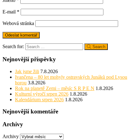
Jméno
*
E-mail
*
Webová stránka
Search for:
Search
Nejnovější příspěvky
Jak jsme žili
7.8.2026
Ivančena – 80 let mohyly ostravských Junáků pod Lysou
horou
3.8.2026
Rok na planetě Zemi – měsíc S R P E N
1.8.2026
Kulturní výročí srpen 2026
1.8.2026
Kalendárium srpen 2026
1.8.2026
Nejnovější komentáře
Archivy
Archivy