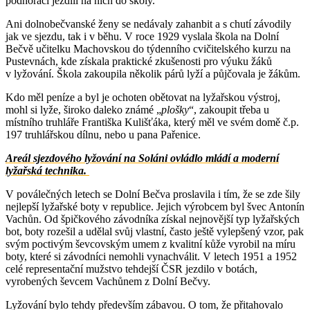
podhoráci jezdili na nich do školy.“
Ani dolnobečvanské ženy se nedávaly zahanbit a s chutí závodily
jak ve sjezdu, tak i v běhu. V roce 1929 vyslala škola na Dolní
Bečvě učitelku Machovskou do týdenního cvičitelského kurzu na
Pustevnách, kde získala praktické zkušenosti pro výuku žáků
v lyžování. Škola zakoupila několik párů lyží a půjčovala je žákům.
Kdo měl peníze a byl je ochoten obětovat na lyžařskou výstroj,
mohl si lyže, široko daleko známé „
plošky
“, zakoupit třeba u
místního truhláře Františka Kulišťáka, který měl ve svém domě č.p.
197 truhlářskou dílnu, nebo u pana Pařenice.
Areál sjezdového lyžování na Soláni ovládlo mládí a moderní
lyžařská technika.
V poválečných letech se Dolní Bečva proslavila i tím, že se zde šily
nejlepší lyžařské boty v republice. Jejich výrobcem byl švec Antonín
Vachůn. Od špičkového závodníka získal nejnovější typ lyžařských
bot, boty rozešil a udělal svůj vlastní, často ještě vylepšený vzor, pak
svým poctivým ševcovským umem z kvalitní kůže vyrobil na míru
boty, které si závodníci nemohli vynachválit. V letech 1951 a 1952
celé representační mužstvo tehdejší ČSR jezdilo v botách,
vyrobených ševcem Vachůnem z Dolní Bečvy.
Lyžování bylo tehdy především zábavou. O tom, že přitahovalo