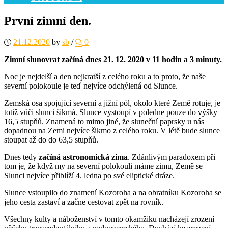
První zimní den.
21.12.2020
by
sb
/
0
Zimní slunovrat začíná dnes 21.
12. 2020 v 11 hodin a 3 minuty.
Noc je nejdelší a den nejkratší z celého roku a to proto, že naše
severní polokoule je teď nejvíce odchýlená od Slunce.
Zemská osa spojující severní a jižní pól, okolo které Země rotuje, je
totiž vůči slunci šikmá. Slunce vystoupí v poledne pouze do výšky
16,5 stupňů. Znamená to mimo jiné, že sluneční paprsky u nás
dopadnou na Zemi nejvíce šikmo z celého roku. V létě bude slunce
stoupat až do do 63,5 stupňů.
Dnes tedy
začíná astronomická zima
. Zdánlivým paradoxem při
tom je, že když my na severní polokouli máme zimu, Země se
Slunci nejvíce přiblíží 4. ledna po své eliptické dráze.
Slunce vstoupilo do znamení Kozoroha a na obratníku Kozoroha se
jeho cesta zastaví a začne cestovat zpět na rovník.
Všechny kulty a náboženství v tomto okamžiku nacházejí zrození