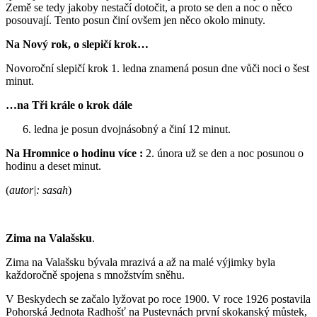
Země se tedy jakoby nestačí dotočit, a proto se den a noc o něco
posouvají. Tento posun činí ovšem jen něco okolo minuty.
Na Nový rok, o slepičí krok…
Novoroční slepičí krok 1. ledna znamená posun dne vůči noci o šest
minut.
…na Tři krále o krok dále
ledna je posun dvojnásobný a činí 12 minut.
Na Hromnice o hodinu více :
2. února už se den a noc posunou o
hodinu a deset minut.
(
autor|: sasah
)
Zima na Valašsku
.
Zima na Valašsku bývala mrazivá a až na malé výjimky byla
každoročně spojena s množstvím sněhu.
V Beskydech se začalo lyžovat po roce 1900. V roce 1926 postavila
Pohorská Jednota Radhošť na Pustevnách první skokanský můstek,