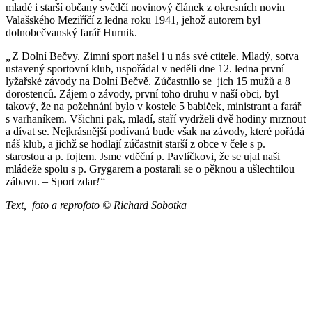
mladé i starší občany svědčí novinový článek z okresních novin
Valašského Meziříčí z ledna roku 1941, jehož autorem byl
dolnobečvanský farář Hurnik.
„
Z Dolní Bečvy. Zimní sport našel i u nás své ctitele. Mladý, sotva
ustavený sportovní klub, uspořádal v neděli dne 12. ledna první
lyžařské závody na Dolní Bečvě. Zúčastnilo se jich 15 mužů a 8
dorostenců. Zájem o závody, první toho druhu v naší obci, byl
takový, že na požehnání bylo v kostele 5 babiček, ministrant a farář
s varhaníkem. Všichni pak, mladí, staří vydrželi dvě hodiny mrznout
a dívat se. Nejkrásnější podívaná bude však na závody, které pořádá
náš klub, a jichž se hodlají zúčastnit starší z obce v čele s p.
starostou a p. fojtem. Jsme vděční p. Pavlíčkovi, že se ujal naši
mládeže spolu s p. Grygarem a postarali se o pěknou a ušlechtilou
zábavu. – Sport zdar
!“
Text, foto a reprofoto © Richard Sobotka