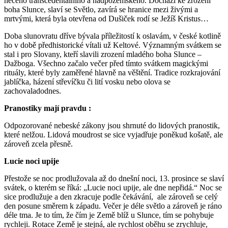
něčeho transcedentálního a nadpozemského. Dochází ke zrození
boha Slunce, slaví se Světlo, zavírá se hranice mezi živými a
mrtvými, která byla otevřena od Dušiček rodí se Ježíš Kristus…
Doba slunovratu dříve bývala příležitostí k oslavám, v české kotlině
ho v době předhistorické vítali už Keltové. Významným svátkem se
stal i pro Slovany, kteří slavili zrození mladého boha Slunce –
Dažboga. Všechno začalo večer před tímto svátkem magickými
rituály, které byly zaměřené hlavně na věštění. Tradice rozkrajování
jablíčka, házení střevíčku či lití vosku nebo olova se
zachovaladodnes.
Pranostiky mají pravdu :
Odpozorované nebeské zákony jsou shrnuté do lidových pranostik,
které nelžou. Lidová moudrost se sice vyjadřuje poněkud košatě, ale
zároveň zcela přesně.
Lucie noci upije
Přestože se noc prodlužovala až do dnešní noci, 13. prosince se slaví
svátek, o kterém se říká: „Lucie noci upije, ale dne nepřidá.“ Noc se
sice prodlužuje a den zkracuje podle čekávání, ale zároveň se celý
den posune směrem k západu. Večer je déle světlo a zároveň je ráno
déle tma. Je to tím, že čím je Země blíž u Slunce, tím se pohybuje
rychleji. Rotace Země je stejná, ale rychlost oběhu se zrychluje,