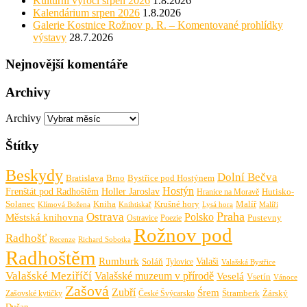
Kulturní výročí srpen 2026
1.8.2026
Kalendárium srpen 2026
1.8.2026
Galerie Kostnice Rožnov p. R. – Komentované prohlídky
výstavy
28.7.2026
Nejnovější komentáře
Archivy
Archivy
Štítky
Beskydy
Dolní Bečva
Bratislava
Brno
Bystřice pod Hostýnem
Hostýn
Frenštát pod Radhoštěm
Holler Jaroslav
Hutisko-
Hranice na Moravě
Solanec
Krušné hory
Kniha
Malíř
Knihtiskař
Malíři
Klímová Božena
Lysá hora
Praha
Ostrava
Městská knihovna
Polsko
Pustevny
Ostravice
Poezie
Rožnov pod
Radhošť
Richard Sobotka
Recenze
Radhoštěm
Rumburk
Valaši
Soláň
Tylovice
Valašská Bystřice
Valašské Meziříčí
Valašské muzeum v přírodě
Veselá
Vsetín
Vánoce
Zašová
Zubří
Śrem
Zašovské kytičky
České Švýcarsko
Štramberk
Žárský
Dušan