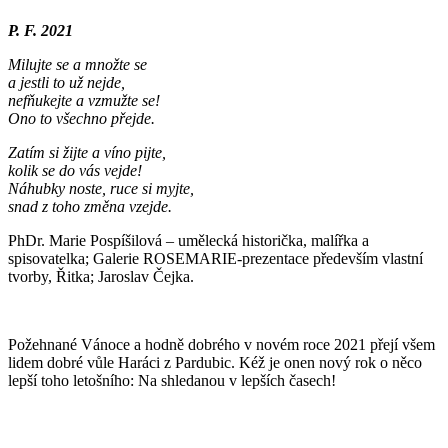
P. F. 2021
Milujte se a množte se
a jestli to už nejde,
nefňukejte a vzmužte se!
Ono to všechno přejde.
Zatím si žijte a víno pijte,
kolik se do vás vejde!
Náhubky noste, ruce si myjte,
snad z toho změna vzejde.
PhDr. Marie Pospíšilová – umělecká historička, malířka a
spisovatelka; Galerie ROSEMARIE-prezentace především vlastní
tvorby, Řitka; Jaroslav Čejka.
Požehnané Vánoce a hodně dobrého v novém roce 2021 přejí všem
lidem dobré vůle Haráci z Pardubic. Kéž je onen nový rok o něco
lepší toho letošního: Na shledanou v lepších časech!