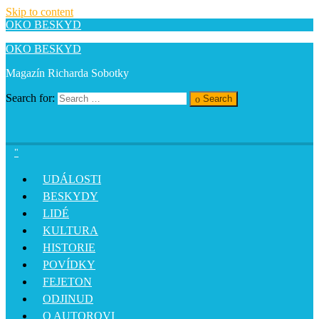
Skip to content
OKO BESKYD
OKO BESKYD
Magazín Richarda Sobotky
Search for:
Search
UDÁLOSTI
BESKYDY
LIDÉ
KULTURA
HISTORIE
POVÍDKY
FEJETON
ODJINUD
O AUTOROVI