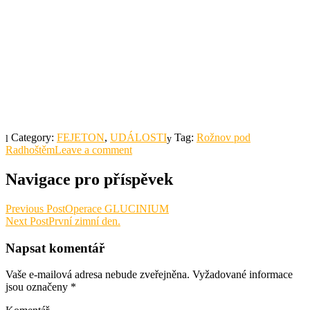
Category:
FEJETON
,
UDÁLOSTI
Tag:
Rožnov pod
Radhoštěm
Leave a comment
Navigace pro příspěvek
Previous Post
Operace GLUCINIUM
Next Post
První zimní den.
Napsat komentář
Vaše e-mailová adresa nebude zveřejněna.
Vyžadované informace
jsou označeny
*