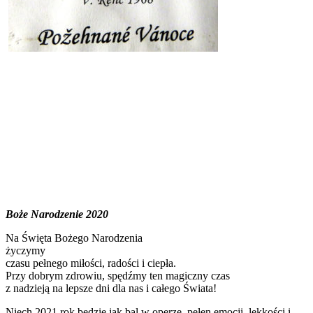
Boże Narodzenie 2020
Na Święta Bożego Narodzenia
życzymy
czasu pełnego miłości, radości i ciepła.
Przy dobrym zdrowiu, spędźmy ten magiczny czas
z nadzieją na lepsze dni dla nas i całego Świata!
Niech 2021 rok będzie jak bal w operze, pełen emocji, lekkości i