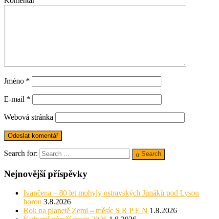
Komentář
Jméno
*
E-mail
*
Webová stránka
Search for:
Search
Nejnovější příspěvky
Ivančena – 80 let mohyly ostravských Junáků pod Lysou
horou
3.8.2026
Rok na planetě Zemi – měsíc S R P E N
1.8.2026