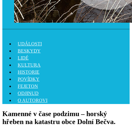
UDÁLOSTI
BESKYDY
LIDÉ
KULTURA
HISTORIE
POVÍDKY
FEJETON
ODJINUD
O AUTOROVI
Kamenné v čase podzimu – horský
hřeben na katastru obce Dolní Bečva.