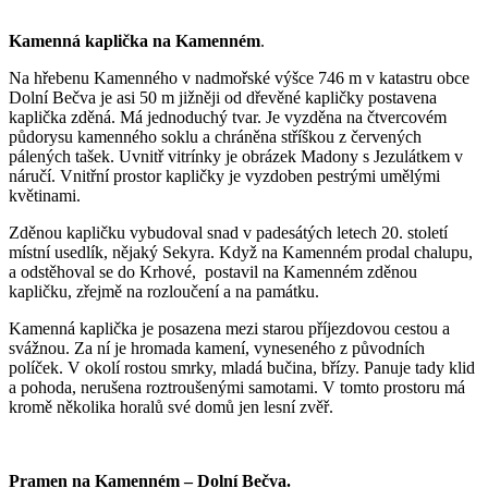
K
amenná kaplička na Kamenném
.
Na hřebenu Kamenného v nadmořské výšce 746 m v katastru obce
Dolní Bečva je asi 50 m jižněji od dřevěné kapličky postavena
kaplička zděná. Má jednoduchý tvar. Je vyzděna na čtvercovém
půdorysu kamenného soklu a chráněna stříškou z červených
pálených tašek. Uvnitř vitrínky je obrázek Madony s Jezulátkem v
náručí. Vnitřní prostor kapličky je vyzdoben pestrými umělými
květinami.
Zděnou kapličku vybudoval snad v padesátých letech 20. století
místní usedlík, nějaký Sekyra. Když na Kamenném prodal chalupu,
a odstěhoval se do Krhové, postavil na Kamenném zděnou
kapličku, zřejmě na rozloučení a na památku.
Kamenná kaplička je posazena mezi starou příjezdovou cestou a
svážnou. Za ní je hromada kamení, vyneseného z původních
políček. V okolí rostou smrky, mladá bučina, břízy. Panuje tady klid
a pohoda, nerušena roztroušenými samotami. V tomto prostoru má
kromě několika horalů své domů jen lesní zvěř.
P
ramen na Kamenném – Dolní Bečva.