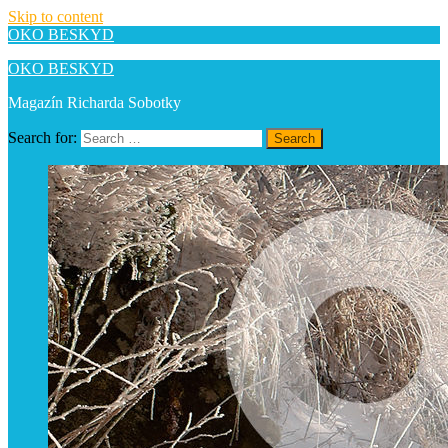
Skip to content
OKO BESKYD
OKO BESKYD
Magazín Richarda Sobotky
Search for:
Search