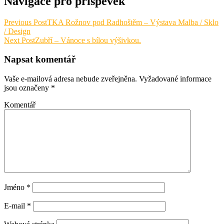
Navigace pro příspěvek
Previous Post
TKA Rožnov pod Radhoštěm – Výstava Malba / Sklo
/ Design
Next Post
Zubří – Vánoce s bílou výšivkou.
Napsat komentář
Vaše e-mailová adresa nebude zveřejněna.
Vyžadované informace
jsou označeny
*
Komentář
Jméno
*
E-mail
*