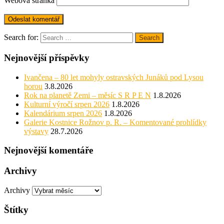
Webová stránka
Search for:
Search
Nejnovější příspěvky
Ivančena – 80 let mohyly ostravských Junáků pod Lysou
horou
3.8.2026
Rok na planetě Zemi – měsíc S R P E N
1.8.2026
Kulturní výročí srpen 2026
1.8.2026
Kalendárium srpen 2026
1.8.2026
Galerie Kostnice Rožnov p. R. – Komentované prohlídky
výstavy
28.7.2026
Nejnovější komentáře
Archivy
Archivy
Štítky