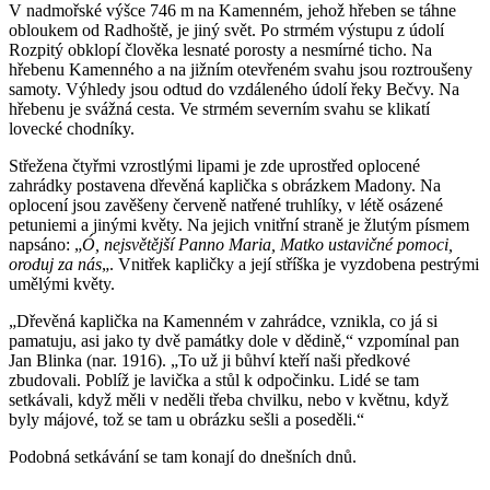
V nadmořské výšce 746 m na Kamenném, jehož hřeben se táhne
obloukem od Radhoště, je jiný svět. Po strmém výstupu z údolí
Rozpitý obklopí člověka lesnaté porosty a nesmírné ticho. Na
hřebenu Kamenného a na jižním otevřeném svahu jsou roztroušeny
samoty. Výhledy jsou odtud do vzdáleného údolí řeky Bečvy. Na
hřebenu je svážná cesta. Ve strmém severním svahu se klikatí
lovecké chodníky.
Střežena čtyřmi vzrostlými lipami je zde uprostřed oplocené
zahrádky postavena dřevěná kaplička s obrázkem Madony. Na
oplocení jsou zavěšeny červeně natřené truhlíky, v létě osázené
petuniemi a jinými květy. Na jejich vnitřní straně je žlutým písmem
napsáno: „
Ó, nejsvětější Panno Maria, Matko ustavičné pomoci,
oroduj za nás
„. Vnitřek kapličky a její stříška je vyzdobena pestrými
umělými květy.
„Dřevěná kaplička na Kamenném v zahrádce, vznikla, co já si
pamatuju, asi jako ty dvě památky dole v dědině,“ vzpomínal pan
Jan Blinka (nar. 1916). „To už ji bůhví kteří naši předkové
zbudovali. Poblíž je lavička a stůl k odpočinku. Lidé se tam
setkávali, když měli v neděli třeba chvilku, nebo v květnu, když
byly májové, tož se tam u obrázku sešli a poseděli.“
Podobná setkávání se tam konají do dnešních dnů.