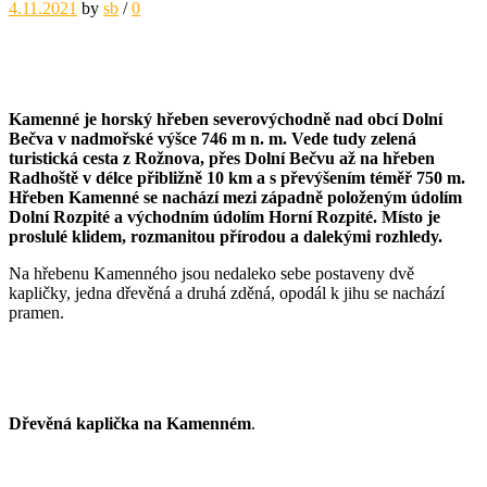
4.11.2021
by
sb
/
0
Kamenné je horský hřeben severovýchodně nad obcí Dolní
Bečva v nadmořské výšce 746 m n. m. Vede tudy zelená
turistická cesta z Rožnova, přes Dolní Bečvu až na hřeben
Radhoště v délce přibližně 10 km a s převýšením téměř 750 m.
Hřeben Kamenné se nachází mezi západně položeným údolím
Dolní Rozpité a východním údolím Horní Rozpité. Místo je
proslulé klidem, rozmanitou přírodou a dalekými rozhledy.
Na hřebenu Kamenného jsou nedaleko sebe postaveny dvě
kapličky, jedna dřevěná a druhá zděná, opodál k jihu se nachází
pramen.
D
řevěná kaplička na Kamenném
.