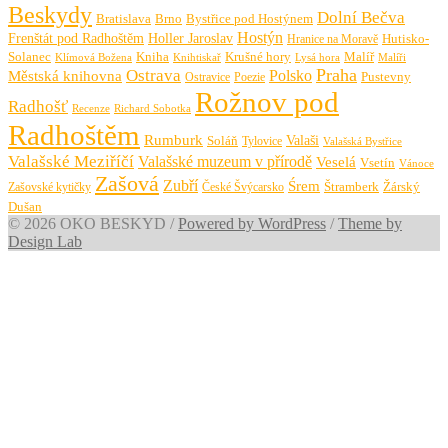
Beskydy
Dolní Bečva
Bratislava
Brno
Bystřice pod Hostýnem
Hostýn
Frenštát pod Radhoštěm
Holler Jaroslav
Hutisko-
Hranice na Moravě
Solanec
Krušné hory
Kniha
Malíř
Knihtiskař
Malíři
Klímová Božena
Lysá hora
Praha
Ostrava
Městská knihovna
Polsko
Pustevny
Ostravice
Poezie
Rožnov pod
Radhošť
Richard Sobotka
Recenze
Radhoštěm
Rumburk
Valaši
Soláň
Tylovice
Valašská Bystřice
Valašské Meziříčí
Valašské muzeum v přírodě
Veselá
Vsetín
Vánoce
Zašová
Zubří
Śrem
Zašovské kytičky
České Švýcarsko
Štramberk
Žárský
Dušan
© 2026 OKO BESKYD
/
Powered by WordPress
/
Theme by
Design Lab