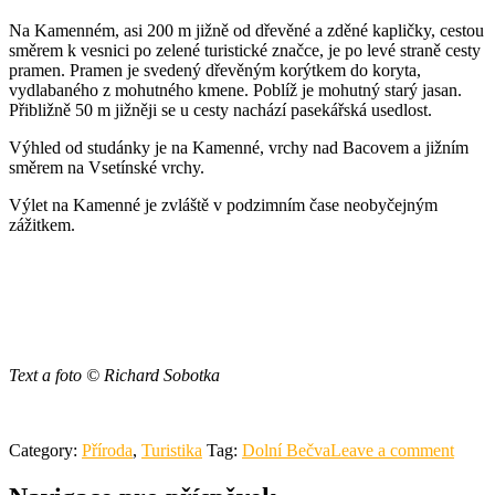
Na Kamenném, asi 200 m jižně od dřevěné a zděné kapličky, cestou
směrem k vesnici po zelené turistické značce, je po levé straně cesty
pramen. Pramen je svedený dřevěným korýtkem do koryta,
vydlabaného z mohutného kmene. Poblíž je mohutný starý jasan.
Přibližně 50 m jižněji se u cesty nachází pasekářská usedlost.
Výhled od studánky je na Kamenné, vrchy nad Bacovem a jižním
směrem na Vsetínské vrchy.
Výlet na Kamenné je zvláště v podzimním čase neobyčejným
zážitkem.
Text a foto © Richard Sobotka
Category:
Příroda
,
Turistika
Tag:
Dolní Bečva
Leave a comment