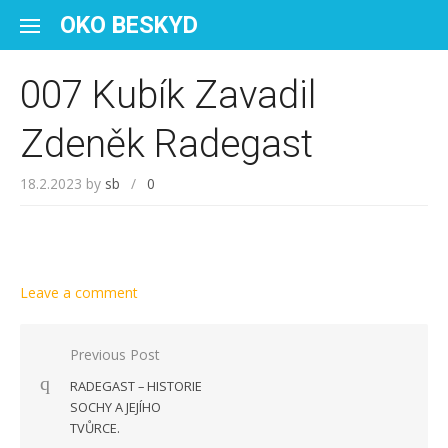
Skip to content
OKO BESKYD
007 Kubík Zavadil
Zdeněk Radegast
18.2.2023
by
sb
/
0
Leave a comment
Navigace pro příspěvek
Previous Post
RADEGAST – HISTORIE
SOCHY A JEJÍHO
TVŮRCE.