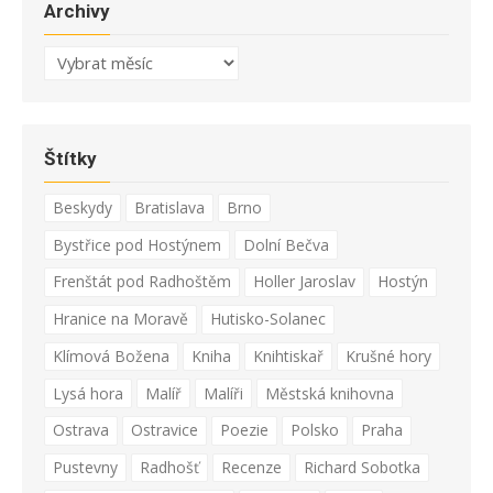
Archivy
Archivy
Štítky
Beskydy
Bratislava
Brno
Bystřice pod Hostýnem
Dolní Bečva
Frenštát pod Radhoštěm
Holler Jaroslav
Hostýn
Hranice na Moravě
Hutisko-Solanec
Klímová Božena
Kniha
Knihtiskař
Krušné hory
Lysá hora
Malíř
Malíři
Městská knihovna
Ostrava
Ostravice
Poezie
Polsko
Praha
Pustevny
Radhošť
Recenze
Richard Sobotka