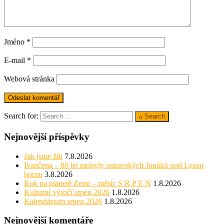
Jméno
*
E-mail
*
Webová stránka
Search for:
Search
Nejnovější příspěvky
Jak jsme žili
7.8.2026
Ivančena – 80 let mohyly ostravských Junáků pod Lysou
horou
3.8.2026
Rok na planetě Zemi – měsíc S R P E N
1.8.2026
Kulturní výročí srpen 2026
1.8.2026
Kalendárium srpen 2026
1.8.2026
Nejnovější komentáře