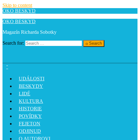
Skip to content
OKO BESKYD
OKO BESKYD
Magazín Richarda Sobotky
Search for:
Search
UDÁLOSTI
BESKYDY
LIDÉ
KULTURA
HISTORIE
POVÍDKY
FEJETON
ODJINUD
O AUTOROVI