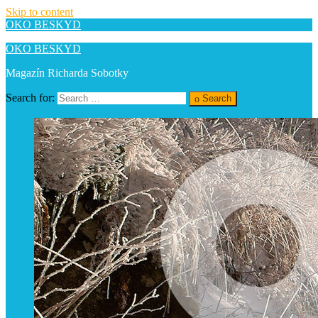
Skip to content
OKO BESKYD
OKO BESKYD
Magazín Richarda Sobotky
Search for:
Search