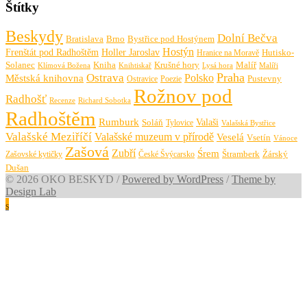
Štítky
Beskydy
Dolní Bečva
Bratislava
Brno
Bystřice pod Hostýnem
Hostýn
Frenštát pod Radhoštěm
Holler Jaroslav
Hutisko-
Hranice na Moravě
Solanec
Krušné hory
Kniha
Malíř
Knihtiskař
Malíři
Klímová Božena
Lysá hora
Praha
Ostrava
Městská knihovna
Polsko
Pustevny
Ostravice
Poezie
Rožnov pod
Radhošť
Richard Sobotka
Recenze
Radhoštěm
Rumburk
Valaši
Soláň
Tylovice
Valašská Bystřice
Valašské Meziříčí
Valašské muzeum v přírodě
Veselá
Vsetín
Vánoce
Zašová
Zubří
Śrem
Zašovské kytičky
České Švýcarsko
Štramberk
Žárský
Dušan
© 2026 OKO BESKYD
/
Powered by WordPress
/
Theme by
Design Lab