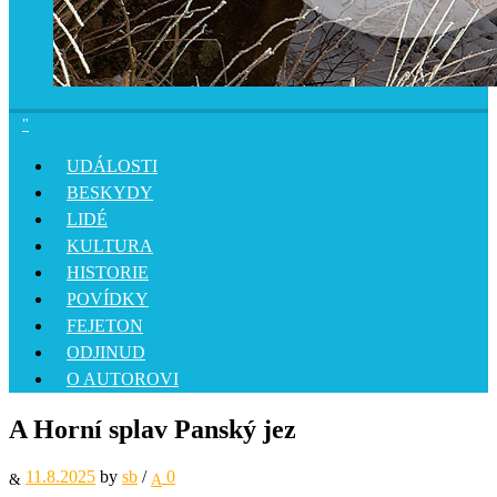
UDÁLOSTI
BESKYDY
LIDÉ
KULTURA
HISTORIE
POVÍDKY
FEJETON
ODJINUD
O AUTOROVI
A Horní splav Panský jez
11.8.2025
by
sb
/
0