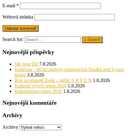
E-mail
*
Webová stránka
Search for:
Search
Nejnovější příspěvky
Jak jsme žili
7.8.2026
Ivančena – 80 let mohyly ostravských Junáků pod Lysou
horou
3.8.2026
Rok na planetě Zemi – měsíc S R P E N
1.8.2026
Kulturní výročí srpen 2026
1.8.2026
Kalendárium srpen 2026
1.8.2026
Nejnovější komentáře
Archivy
Archivy