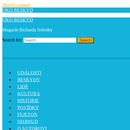
Skip to content
OKO BESKYD
OKO BESKYD
Magazín Richarda Sobotky
Search for:
Search
UDÁLOSTI
BESKYDY
LIDÉ
KULTURA
HISTORIE
POVÍDKY
FEJETON
ODJINUD
O AUTOROVI