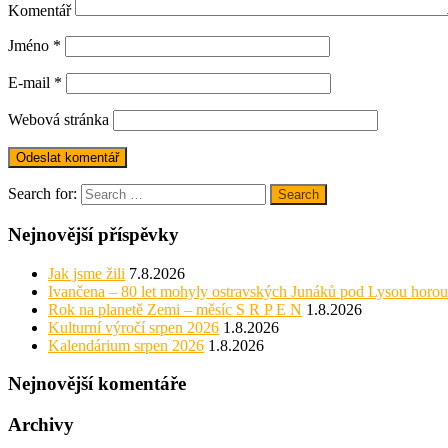
Komentář
Jméno
*
E-mail
*
Webová stránka
Search for:
Search
Nejnovější příspěvky
Jak jsme žili
7.8.2026
Ivančena – 80 let mohyly ostravských Junáků pod Lysou horou
Rok na planetě Zemi – měsíc S R P E N
1.8.2026
Kulturní výročí srpen 2026
1.8.2026
Kalendárium srpen 2026
1.8.2026
Nejnovější komentáře
Archivy