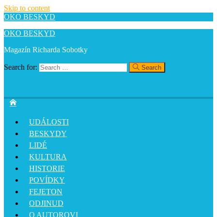
Skip to content
OKO BESKYD
OKO BESKYD
Magazín Richarda Sobotky
Search for:
Search
UDÁLOSTI
BESKYDY
LIDÉ
KULTURA
HISTORIE
POVÍDKY
FEJETON
ODJINUD
O AUTOROVI