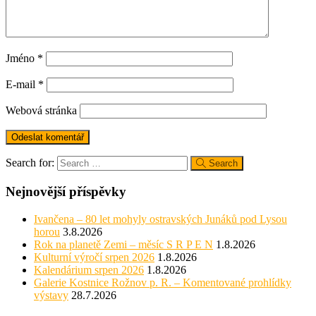
Jméno
*
E-mail
*
Webová stránka
Search for:
Search
Nejnovější příspěvky
Ivančena – 80 let mohyly ostravských Junáků pod Lysou
horou
3.8.2026
Rok na planetě Zemi – měsíc S R P E N
1.8.2026
Kulturní výročí srpen 2026
1.8.2026
Kalendárium srpen 2026
1.8.2026
Galerie Kostnice Rožnov p. R. – Komentované prohlídky
výstavy
28.7.2026