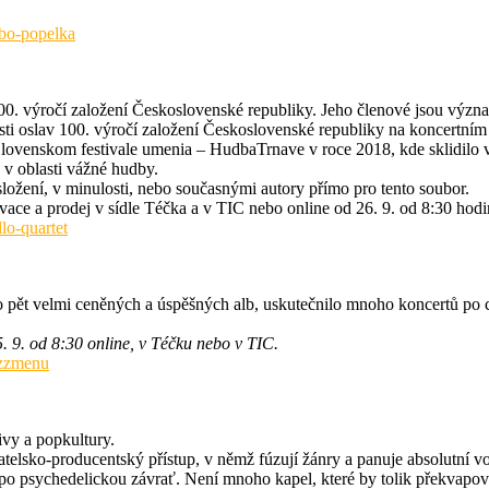
ebo-popelka
 100. výročí založení Československé republiky. Jeho členové jsou výz
osti oslav 100. výročí založení Československé republiky na koncertním
Slovenskom festivale umenia – HudbaTrnave v roce 2018, kde sklidilo 
v oblasti vážné hudby.
složení, v minulosti, nebo současnými autory přímo pro tento soubor.
ace a prodej v sídle Téčka a v TIC nebo online od 26. 9. od 8:30 hodi
lo-quartet
álo pět velmi ceněných a úspěšných alb, uskutečnilo mnoho koncertů po
. 9. od 8:30 online, v Téčku nebo v TIC.
azzmenu
ivy a popkultury.
atelsko-producentský přístup, v němž fúzují žánry a panuje absolutní vol
po psychedelickou závrať. Není mnoho kapel, které by tolik překvapova