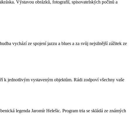
kráska. Výstavou obrázků, fotografií, spisovatelských počinů a
dba vychází ze spojení jazzu a blues a za svůj nejsilnější zážitek ze
ří k jednotlivým vystaveným objektům. Rádi zodpoví všechny vaše
 bubenická legenda Jaromír Helešic. Program tria se skládá ze známých