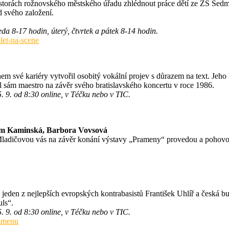
storách rožnovského městského úřadu zhlédnout práce dětí ze ZŠ Sedmi
d svého založení.
eda 8-17 hodin, úterý, čtvrtek a pátek 8-14 hodin.
let-na-scene
své kariéry vytvořil osobitý vokální projev s důrazem na text. Jeho hu
ám maestro na závěr svého bratislavského koncertu v roce 1986.
. 9. od 8:30 online, v Téčku nebo v TIC.
iam Kaminská, Barbora Vovsová
Mladičovou vás na závěr konání výstavy „Prameny“ provedou a pohovo
er, jeden z nejlepších evropských kontrabasistů František Uhlíř a česká
uls“.
. 9. od 8:30 online, v Téčku nebo v TIC.
zzmenu