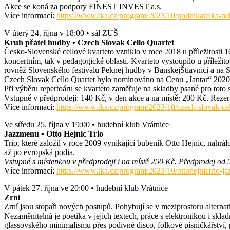
Akce se koná za podpory FINEST INVEST a.s.
Více informací:
https://www.tka.cz/program/2023/10/podnikatelka-n
V úterý 24. října v 18:00 • sál ZUŠ
Kruh přátel hudby • Czech Slovak Cello Quartet
Česko-Slovenské cellové kvarteto vzniklo v roce 2018 u příležitosti
koncertním, tak v pedagogické oblasti. Kvarteto vystoupilo u příležit
rovněž Slovenského festivalu Peknej hudby v BanskejŠtiavnici a na 
Czech Slovak Cello Quartet bylo nominováno na Cenu „Jantar“ 2020 
Při výběru repertoáru se kvarteto zaměřuje na skladby psané pro toto 
Vstupné v předprodeji: 140 Kč, v den akce a na místě: 200 Kč. Rezerv
Více informací:
https://www.tka.cz/program/2023/10/czech-slovak-cel
Ve středu 25. října v 19:00 • hudební klub Vrátnice
Jazzmenu • Otto Hejnic Trio
Trio, které založil v roce 2009 vynikající bubeník Otto Hejnic, nahr
až po evropská podia.
Vstupné s místenkou v předprodeji i na místě 250 Kč. Předprodej od 5
Více informací:
https://www.tka.cz/program/2023/10/ottohejnictrio-j
V pátek 27. října ve 20:00 • hudební klub Vrátnice
Zrní
Zrní jsou stopaři nových postupů. Pohybují se v meziprostoru alternat
Nezaměnitelná je poetika v jejich textech, práce s elektronikou i sklad
glassovského minimalismu přes podivné disco, folkové písničkářství, 