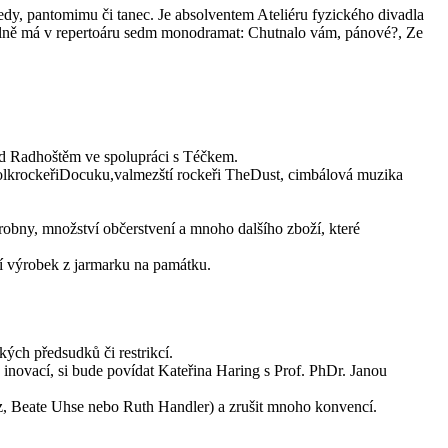
dy, pantomimu či tanec. Je absolventem Ateliéru fyzického divadla
álně má v repertoáru sedm monodramat: Chutnalo vám, pánové?, Ze
od Radhoštěm ve spolupráci s Téčkem.
lkrockeřiDocuku,valmezští rockeři TheDust, cimbálová muzika
ýrobny, množství občerstvení a mnoho dalšího zboží, které
tní výrobek z jarmarku na památku.
kých předsudků či restrikcí.
 inovací, si bude povídat Kateřina Haring s Prof. PhDr. Janou
ntz, Beate Uhse nebo Ruth Handler) a zrušit mnoho konvencí.