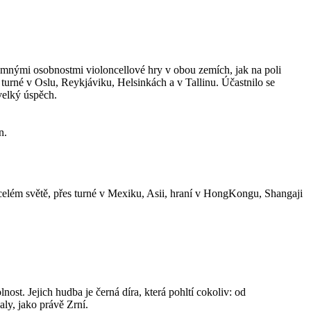
namnými osobnostmi violoncellové hry v obou zemích, jak na poli
 turné v Oslu, Reykjáviku, Helsinkách a v Tallinu. Účastnilo se
velký úspěch.
n.
 celém světě, přes turné v Mexiku, Asii, hraní v HongKongu, Shangaji
nost. Jejich hudba je černá díra, která pohltí cokoliv: od
ly, jako právě Zrní.