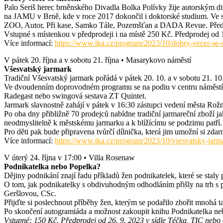
Palo Seriš herec brněnského Divadla Bolka Polívky žije autorským di
na JAMU v Brně, kde v roce 2017 dokončil i doktorské studium. Ve 
ZOO, Autor, Při kase, Samko Tále, Pozemšťan a DADA Revue. Předsta
Vstupné s místenkou v předprodeji i na místě 250 Kč. Předprodej od 
Více informací:
https://www.tka.cz/program/2023/10/dobry-vecer-se
V pátek 20. října a v sobotu 21. října • Masarykovo náměstí
Všesvatský jarmark
Tradiční Všesvatský jarmark pořádá v pátek 20. 10. a v sobotu 21
Ve dvoudenním doprovodném programu se na podiu v centru náměstí 
Radegast nebo swingová sestava ZT Quintet.
Jarmark slavnostně zahájí v pátek v 16:30 zástupci vedení města Ro
Po oba dny přibližně 70 prodejců nabídne tradiční jarmareční zboží j
neodmyslitelně k městskému jarmarku a k blížícímu se podzimu patří.
Pro děti pak bude připravena tvůrčí dílnička, která jim umožní si zd
Více informací:
https://www.tka.cz/program/2023/10/vsesvatsky-jarm
V úterý 24. října v 17:00 • Villa Rosenaw
Podnikatelka nebo Popelka?
Dějiny podnikání znají řadu příkladů žen podnikatelek, které se staly
O tom, jak podnikatelky s obdivuhodným odhodláním přišly na trh s pr
Geršlovou, CSc.
Přijďte si poslechnout příběhy žen, kterým se podařilo zbořit mnohá 
Po skončení autogramiáda a možnost zakoupit knihu Podnikatelka n
Vstupné: 150 Kč. Předprodej od 26. 9. 2023 v sídle Téčka, TIC nebo