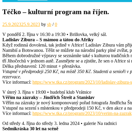
Téčko – kulturní program na říjen.
25.9.2023
25.9.2023
by
sb
/
0
V pondělí 2. října v 16:30 a 19:30 • Brillovka, velký sál.
Ladislav Zibura – S mámou a tátou do Afriky
Když rodinná dovolená, tak jedině v Africe! Ladislav Zibura vám přije
Namibií a Botswanou. Těšit se můžete na národní parky plné zvířat, p
Během dobrodružné výpravy se seznámíte také s kulturou tradičních 
tří Jihočechů v jednom autě. Zasmějete se a zjistíte, že sen o Africe si
Délka představení: 120 minut + přestávka.
Vstupné v předprodeji 250 Kč, na místě 350 Kč. Studenti a senioři v 
rezervace.
Více informací:
https://www.tka.cz/program/2023/10/ladislav-zibura-
V úterý 3. října v 19:00 • hudební klub Vrátnice
Věřím na zázraky – Jindřich Štreit a Stanislav
Věřím na zázraky je nový komponovaný pořad fotografa Jindřicha Štre
Vstupné na sezení s místenkou v předprodeji 150 Kč, v den akce a na
Více informací:
https://www.tka.cz/program/2023/10/verim-na-zazraky-
Od středy 4. října do středy 3. ledna 2024 • galerie Na radnici
Sedmikráska 30 let na scéně