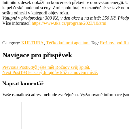
Intimitu z desek dokáží na koncertech přetavit v obrovskou energii. Um
kapel české hudební scény. Zrní spolu hrají v nezměněné sestavě od 
sošku odnesli v kategorii objev roku.
Vstupné v předprodeji: 300 Kč, v den akce a na místě: 350 Kč. Předpr
Více informací:
https://www.tka.cz/program/2023/10/zrni
Category:
KULTURA
,
Téčko kulturní agentura
Tag:
Rožnov pod Ra
Navigace pro příspěvek
Previous Post
Když ještě měl Rožnov svůj špitál.
Next Post
193 let starý Jurajdův kříž na novém místě.
Napsat komentář
Vaše e-mailová adresa nebude zveřejněna.
Vyžadované informace js