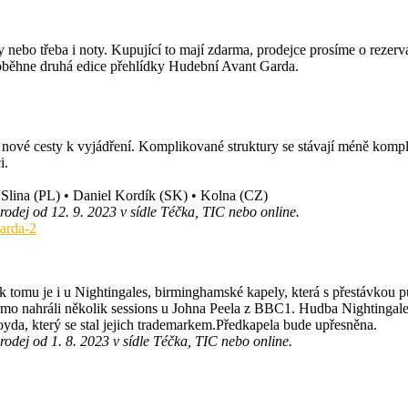
nebo třeba i noty. Kupující to mají zdarma, prodejce prosíme o rezervaci
roběhne druhá edice přehlídky Hudební Avant Garda.
at nové cesty k vyjádření. Komplikované struktury se stávají méně kompl
i.
• Slina (PL) • Daniel Kordík (SK) • Kolna (CZ)
odej od 12. 9. 2023 v sídle Téčka, TIC nebo online.
arda-2
tak tomu je i u Nightingales, birminghamské kapely, která s přestávkou
darmo nahráli několik sessions u Johna Peela z BBC1. Hudba Nightingale
yda, který se stal jejich trademarkem.Předkapela bude upřesněna.
odej od 1. 8. 2023 v sídle Téčka, TIC nebo online.