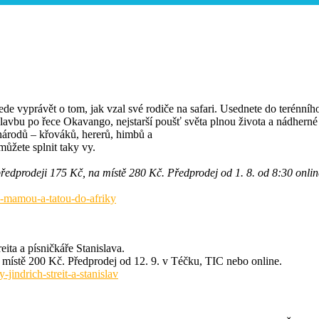
de vyprávět o tom, jak vzal své rodiče na safari. Usednete do terénníh
lavbu po řece Okavango, nejstarší poušť světa plnou života a nádherné 
národů – křováků, hererů, himbů a
 můžete splnit taky vy.
předprodeji 175 Kč, na místě 280 Kč. Předprodej od 1. 8. od 8:30 onlin
s-mamou-a-tatou-do-afriky
ita a písničkáře Stanislava.
 místě 200 Kč. Předprodej od 12. 9. v Téčku, TIC nebo online.
jindrich-streit-a-stanislav