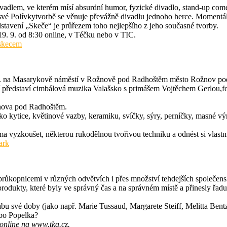
vadlem, ve kterém mísí absurdní humor, fyzické divadlo, stand-up come
své Polívkytvorbě se věnuje převážně divadlu jednoho herce. Moment
vení „Skeče“ je průřezem toho nejlepšího z jeho současné tvorby.
19. 9. od 8:30 online, v Téčku nebo v TIC.
-skecem
. 10. na Masarykově náměstí v Rožnově pod Radhoštěm město Rožnov p
představí cimbálová muzika Valašsko s primášem Vojtěchem Gerlou,fo
žnova pod Radhoštěm.
ako kytice, květinové vazby, keramiku, svíčky, sýry, perníčky, masné v
arma vyzkoušet, některou rukodělnou tvořivou techniku a odnést si vlas
ark
 průkopnicemi v různých odvětvích i přes množství tehdejších společens
odukty, které byly ve správný čas a na správném místě a přinesly řadu
tabu své doby (jako např. Marie Tussaud, Margarete Steiff, Melitta Be
ebo Popelka?
 online na www.tka.cz.