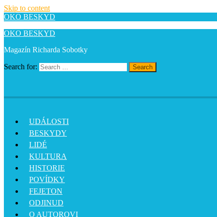
Skip to content
OKO BESKYD
OKO BESKYD
Magazín Richarda Sobotky
Search for:
Search
UDÁLOSTI
BESKYDY
LIDÉ
KULTURA
HISTORIE
POVÍDKY
FEJETON
ODJINUD
O AUTOROVI