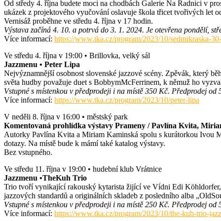
Od středy 4. října budete moci na chodbách Galerie Na Radnici v pro
ukázek z projektového vyučování oslavuje škola třicet tvořivých let o
Vernisáž proběhne ve středu 4. října v 17 hodin.
Výstava začíná 4. 10. a potrvá do 3. 1. 2024. Je otevřena pondělí, stř
Více informací:
https://www.tka.cz/program/2023/10/sedmikraska-30-
Ve středu 4. října v 19:00 • Brillovka, velký sál
Jazzmenu • Peter Lipa
Nejvýznamnější osobnost slovenské jazzové scény. Zpěvák, který během 
světa hudby považuje duet s BobbymMcFerrinem, k němuž ho vyzval s
Vstupné s místenkou v předprodeji i na místě 350 Kč. Předprodej od 5
Více informací:
https://www.tka.cz/program/2023/10/peter-lipa
V neděli 8. října v 16:00 • městský park
Komentovaná prohlídka výstavy Prameny / Pavlína Kvita, Mir
Autorky Pavlína Kvita a Miriam Kaminská spolu s kurátorkou Ivou 
dotazy. Na místě bude k mámí také katalog výstavy.
Bez vstupného.
Ve středu 11. října v 19:00 • hudební klub Vrátnice
Jazzmenu •TheKuh Trio
Trio tvoří vynikající rakouský kytarista žijící ve Vídni Edi Köhldorf
jazzových standardů a originálních skladeb z posledního alba „OldSo
Vstupné s místenkou v předprodeji i na místě 250 Kč. Předprodej od 5
Více informací:
https://www.tka.cz/program/2023/10/the-kuh-trio-ja