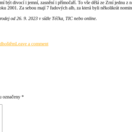
í být divocí i jemní, zasnění i přímočaří. To vše dělá ze Zrní jednu z n
roku 2001. Za sebou mají 7 řadových alb, za která byli několikrát nomi
odej od 26. 9. 2023 v sídle Téčka, TIC nebo online.
dhoštěm
Leave a comment
ou označeny
*