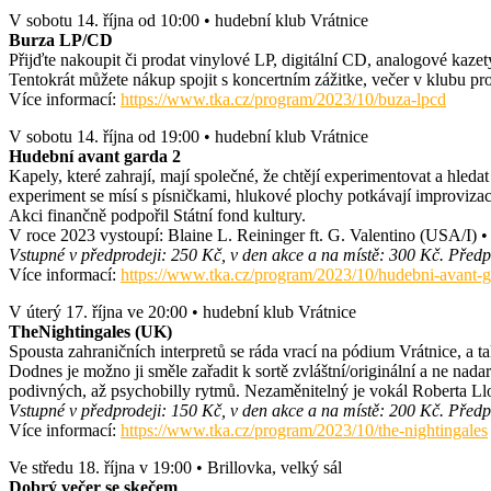
V sobotu 14. října od 10:00 • hudební klub Vrátnice
Burza LP/CD
Přijďte nakoupit či prodat vinylové LP, digitální CD, analogové kazety 
Tentokrát můžete nákup spojit s koncertním zážitke, večer v klubu p
Více informací:
https://www.tka.cz/program/2023/10/buza-lpcd
V sobotu 14. října od 19:00 • hudební klub Vrátnice
Hudební avant garda 2
Kapely, které zahrají, mají společné, že chtějí experimentovat a hled
experiment se mísí s písničkami, hlukové plochy potkávají improvizac
Akci finančně podpořil Státní fond kultury.
V roce 2023 vystoupí: Blaine L. Reininger ft. G. Valentino (USA/I) 
Vstupné v předprodeji: 250 Kč, v den akce a na místě: 300 Kč. Předpr
Více informací:
https://www.tka.cz/program/2023/10/hudebni-avant-g
V úterý 17. října ve 20:00 • hudební klub Vrátnice
TheNightingales (UK)
Spousta zahraničních interpretů se ráda vrací na pódium Vrátnice, a 
Dodnes je možno ji směle zařadit k sortě zvláštní/originální a ne na
podivných, až psychobilly rytmů. Nezaměnitelný je vokál Roberta Llo
Vstupné v předprodeji: 150 Kč, v den akce a na místě: 200 Kč. Předpr
Více informací:
https://www.tka.cz/program/2023/10/the-nightingales
Ve středu 18. října v 19:00 • Brillovka, velký sál
Dobrý večer se skečem