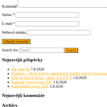
Komentář
Jméno
*
E-mail
*
Webová stránka
Search for:
Search
Nejnovější příspěvky
Jak jsme žili
7.8.2026
Ivančena – 80 let mohyly ostravských Junáků pod Lysou horou
Rok na planetě Zemi – měsíc S R P E N
1.8.2026
Kulturní výročí srpen 2026
1.8.2026
Kalendárium srpen 2026
1.8.2026
Nejnovější komentáře
Archivy