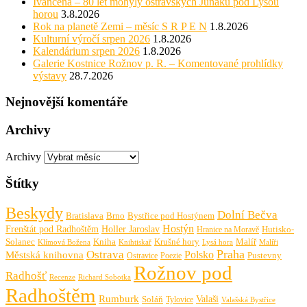
Ivančena – 80 let mohyly ostravských Junáků pod Lysou
horou
3.8.2026
Rok na planetě Zemi – měsíc S R P E N
1.8.2026
Kulturní výročí srpen 2026
1.8.2026
Kalendárium srpen 2026
1.8.2026
Galerie Kostnice Rožnov p. R. – Komentované prohlídky
výstavy
28.7.2026
Nejnovější komentáře
Archivy
Archivy
Štítky
Beskydy
Dolní Bečva
Bratislava
Brno
Bystřice pod Hostýnem
Hostýn
Frenštát pod Radhoštěm
Holler Jaroslav
Hutisko-
Hranice na Moravě
Solanec
Krušné hory
Kniha
Malíř
Knihtiskař
Malíři
Klímová Božena
Lysá hora
Praha
Ostrava
Městská knihovna
Polsko
Pustevny
Ostravice
Poezie
Rožnov pod
Radhošť
Richard Sobotka
Recenze
Radhoštěm
Rumburk
Valaši
Soláň
Tylovice
Valašská Bystřice