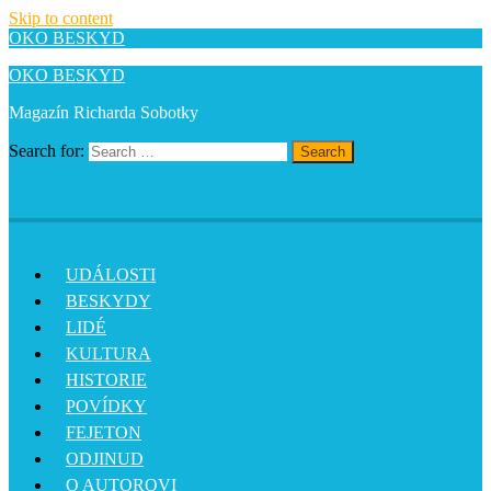
Skip to content
OKO BESKYD
OKO BESKYD
Magazín Richarda Sobotky
Search for:
Search
UDÁLOSTI
BESKYDY
LIDÉ
KULTURA
HISTORIE
POVÍDKY
FEJETON
ODJINUD
O AUTOROVI