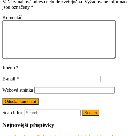
Vaše e-mailová adresa nebude zveřejněna.
Vyžadované informace
jsou označeny
*
Komentář
Jméno
*
E-mail
*
Webová stránka
Search for:
Search
Nejnovější příspěvky