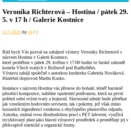
Veronika Richterová – Hostina / pátek 29.
5. v 17 h / Galerie Kostnice
22.5.2026
by
sb
/
0
Rád bych Vás pozval na zahájení výstavy Veroniky Richretové s
názvem Hostina v Galerii Kostnice,
které proběhne v pátek 29. května v 17:00 hodin ve farské zahradě
kostela Všech svatých v Rožnově pod Radhoštěm.
Výstavu zahájí společně s autorkou kurátorka Gabriela Nováková .
Hudební doprovod Martin Kusko.
Instalace s názvem Hostina vás přenese do bohaté, téměř barokně
působící kompozice, nabídne opulentní podívanou, která na první
pohled oslní svými tvary a hojností. Slavnostní tabule bude přetékat
jak vznešeným hodovním servisem, tak i pokrmy, jež však místo
luxusních ingrediencí vzniknou z obyčejného plastového odpadu.
Autorka, známá svou dlouhodobou prací s PET lahvemi, využívá
recyklovaný plast jako hlavní výrazový prostředek a proměňuje jej v
překvapivě estetické a organické formy.