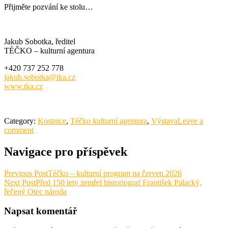
Přijměte pozvání ke stolu…
Jakub Sobotka, ředitel
TÉČKO – kulturní agentura
+420 737 252 778
jakub.sobotka@tka.cz
www.tka.cz
Category:
Kostnice
,
Téčko kulturní agentura
,
Výstava
Leave a
comment
Navigace pro příspěvek
Previous Post
Téčko – kulturní program na červen 2026
Next Post
Před 150 lety zemřel historiograf František Palacký,
řečený Otec národa
Napsat komentář