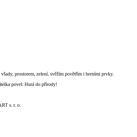
všady, prostorem, zelení, svěžím povětřím i herními prvky.
itelka povel: Hurá do přírody!
RT s. r. o.