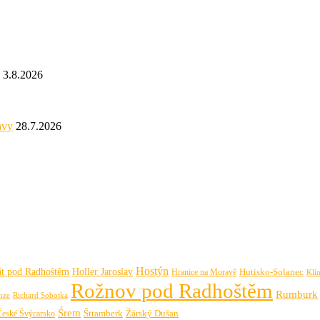
3.8.2026
avy
28.7.2026
Hostýn
át pod Radhoštěm
Holler Jaroslav
Hutisko-Solanec
Hranice na Moravě
Klí
Rožnov pod Radhoštěm
Rumburk
Richard Sobotka
nze
Śrem
České Švýcarsko
Štramberk
Žárský Dušan