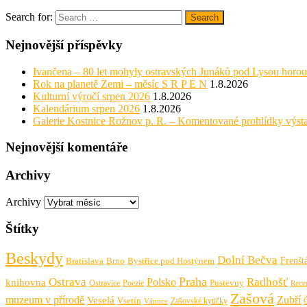
Search for:
Search
Nejnovější příspěvky
Ivančena – 80 let mohyly ostravských Junáků pod Lysou horou
Rok na planetě Zemi – měsíc S R P E N
1.8.2026
Kulturní výročí srpen 2026
1.8.2026
Kalendárium srpen 2026
1.8.2026
Galerie Kostnice Rožnov p. R. – Komentované prohlídky výst
Nejnovější komentáře
Archivy
Archivy
Štítky
Beskydy
Dolní Bečva
Frenšt
Bratislava
Brno
Bystřice pod Hostýnem
Praha
Ostrava
Radhošť
knihovna
Polsko
Pustevny
Ostravice
Poezie
Rece
Zašová
muzeum v přírodě
Zubří
Veselá
Vsetín
Zašovské kytičky
Vánoce