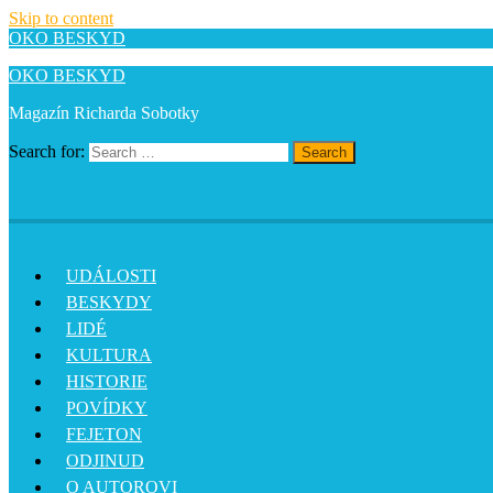
Skip to content
OKO BESKYD
OKO BESKYD
Magazín Richarda Sobotky
Search for:
Search
UDÁLOSTI
BESKYDY
LIDÉ
KULTURA
HISTORIE
POVÍDKY
FEJETON
ODJINUD
O AUTOROVI