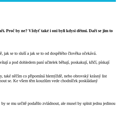
ří. Proč by ne? Vždyť také i oni byli kdysi dětmi. Daří se jim to
ě, jak se to sluší a jak se to od dospělého člověka očekává.
jí a pod dohledem paní učitelek běhají, poskakují, křičí, pískají
ky, také něčím co připomíná hlemýždě, nebo obrovský krásný list
upnout se. Ke všem těm kouzlům vede chodníček poskládaný
 by se mu určitě podařilo zvládnout, ale musel by splnit jednu jedinou