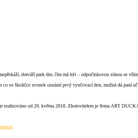
nepřekáží, dotváří park tím, čím má být – odpočinkovou zónou se vším 
jen co ve školičce zvonek oznámí prvý vyučovací den, možná dá paní uč
je realizováno od 29. května 2018. Zhotovitelem je firma ART DUCKA
omment