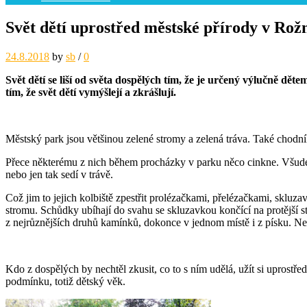
Svět dětí uprostřed městské přírody v Ro
24.8.2018
by
sb
/
0
Svět dětí se liší od světa dospělých tím, že je určený výlučně dět
tím, že svět dětí vymýšlejí a zkrášlují.
Městský park jsou většinou zelené stromy a zelená tráva. Také chodníky
Přece některému z nich během procházky v parku něco cinkne. Všude ko
nebo jen tak sedí v trávě.
Což jim to jejich kolbiště zpestřit prolézačkami, přelézačkami, skl
stromu. Schůdky ubíhají do svahu se skluzavkou končící na protější
z nejrůznějších druhů kamínků, dokonce v jednom místě i z písku. Nes
Kdo z dospělých by nechtěl zkusit, co to s ním udělá, užít si uprostře
podmínku, totiž dětský věk.