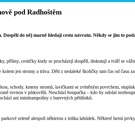
žnově pod Radhoštěm
em. Dospělí do něj marně hledají cestu návratu. Někdy se jim to poda
, pěšiny, cestičky kudy se procházejí dospělí, diskutují a tváří se vážn
lem jen stromy a tráva. Děti z nedaleké školičky tam čas od času zavíta
uzavkou, schody, kmeny stromů, lavičkami se zvlněným povrchem, stupín
 straně rovnou v pískovišti. Neschází houpačka – kdo by odolal nezho
chází ani minitrampolíny z barevných pětilístků.
d parkové zeleně alespoň některou z tolika lahůdek. Některé herní prvky