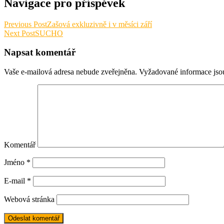
Navigace pro příspěvek
Previous Post
Zašová exkluzivně i v měsíci září
Next Post
SUCHO
Napsat komentář
Vaše e-mailová adresa nebude zveřejněna.
Vyžadované informace js
Komentář
Jméno
*
E-mail
*
Webová stránka