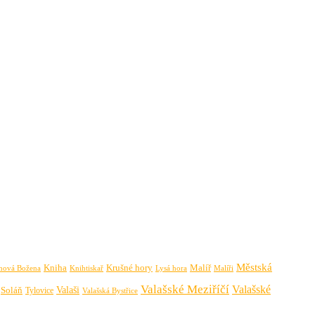
Městská
Krušné hory
Kniha
Malíř
Knihtiskař
Malíři
mová Božena
Lysá hora
Valašské Meziříčí
Valašské
Valaši
Soláň
Tylovice
Valašská Bystřice