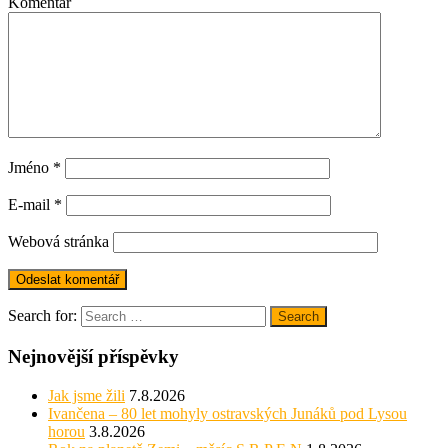
Komentář
Jméno
*
E-mail
*
Webová stránka
Search for:
Search
Nejnovější příspěvky
Jak jsme žili
7.8.2026
Ivančena – 80 let mohyly ostravských Junáků pod Lysou
horou
3.8.2026