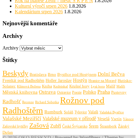
Rok na planetě Zemi – měsíc S R P E N
1.8.2026
Kulturní výročí srpen 2026
1.8.2026
Kalendárium srpen 2026
1.8.2026
Nejnovější komentáře
Archivy
Archivy
Štítky
Beskydy
Dolní Bečva
Bratislava
Brno
Bystřice pod Hostýnem
Hostýn
Frenštát pod Radhoštěm
Holler Jaroslav
Hutisko-
Hranice na Moravě
Solanec
Krušné hory
Kniha
Malíř
Knihtiskař
Malíři
Klímová Božena
Lysá hora
Praha
Ostrava
Městská knihovna
Polsko
Pustevny
Ostravice
Poezie
Rožnov pod
Radhošť
Richard Sobotka
Recenze
Radhoštěm
Rumburk
Valaši
Soláň
Tylovice
Valašská Bystřice
Valašské Meziříčí
Valašské muzeum v přírodě
Veselá
Vsetín
Vánoce
Zašová
Zubří
Śrem
Zašovské kytičky
České Švýcarsko
Štramberk
Žárský
Dušan
© 2026 OKO BESKYD
/
Powered by WordPress
/
Theme by