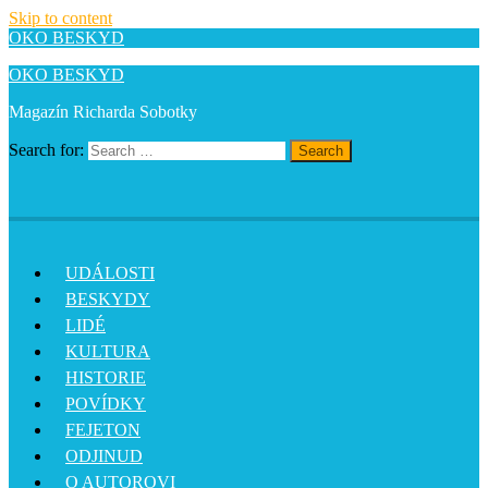
Skip to content
OKO BESKYD
OKO BESKYD
Magazín Richarda Sobotky
Search for:
Search
UDÁLOSTI
BESKYDY
LIDÉ
KULTURA
HISTORIE
POVÍDKY
FEJETON
ODJINUD
O AUTOROVI