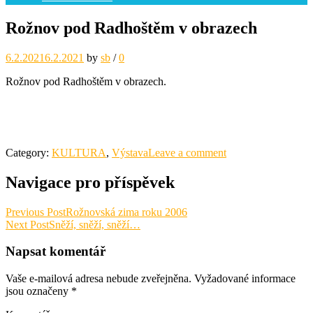
Rožnov pod Radhoštěm v obrazech
6.2.2021
6.2.2021
by
sb
/
0
Rožnov pod Radhoštěm v obrazech.
Category:
KULTURA
,
Výstava
Leave a comment
Navigace pro příspěvek
Previous Post
Rožnovská zima roku 2006
Next Post
Sněží, sněží, sněží…
Napsat komentář
Vaše e-mailová adresa nebude zveřejněna.
Vyžadované informace
jsou označeny
*