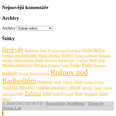
Nejnovější komentáře
Archivy
Archivy
Štítky
Beskydy
Dolní Bečva
Bratislava
Brno
Bystřice pod Hostýnem
Hostýn
Frenštát pod Radhoštěm
Holler Jaroslav
Hutisko-
Hranice na Moravě
Solanec
Krušné hory
Kniha
Malíř
Knihtiskař
Malíři
Klímová Božena
Lysá hora
Praha
Ostrava
Městská knihovna
Polsko
Pustevny
Ostravice
Poezie
Rožnov pod
Radhošť
Richard Sobotka
Recenze
Radhoštěm
Rumburk
Valaši
Soláň
Tylovice
Valašská Bystřice
Valašské Meziříčí
Valašské muzeum v přírodě
Veselá
Vsetín
Vánoce
Zašová
Zubří
Śrem
Zašovské kytičky
České Švýcarsko
Štramberk
Žárský
Dušan
© 2026 OKO BESKYD
/
Powered by WordPress
/
Theme by
Design Lab