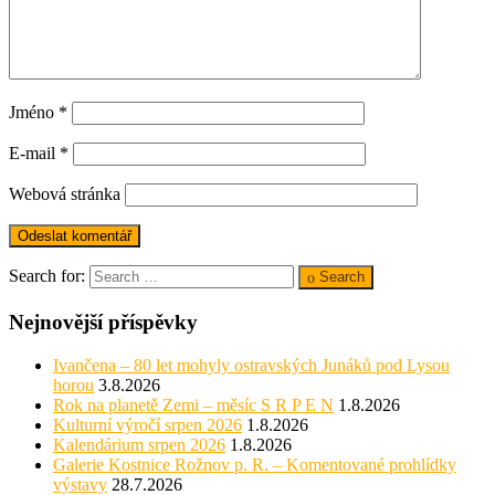
Jméno
*
E-mail
*
Webová stránka
Search for:
Search
Nejnovější příspěvky
Ivančena – 80 let mohyly ostravských Junáků pod Lysou
horou
3.8.2026
Rok na planetě Zemi – měsíc S R P E N
1.8.2026
Kulturní výročí srpen 2026
1.8.2026
Kalendárium srpen 2026
1.8.2026
Galerie Kostnice Rožnov p. R. – Komentované prohlídky
výstavy
28.7.2026