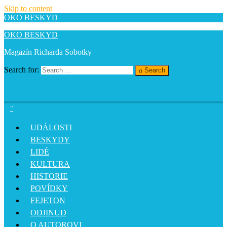
Skip to content
OKO BESKYD
OKO BESKYD
Magazín Richarda Sobotky
Search for:
Search
UDÁLOSTI
BESKYDY
LIDÉ
KULTURA
HISTORIE
POVÍDKY
FEJETON
ODJINUD
O AUTOROVI