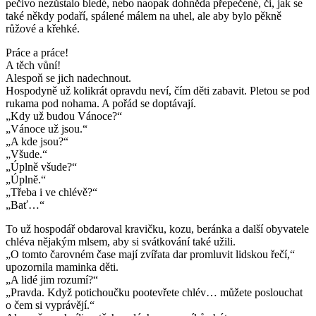
pečivo nezůstalo bledé, nebo naopak dohněda přepečené, či, jak se
také někdy podaří, spálené málem na uhel, ale aby bylo pěkně
růžové a křehké.
Práce a práce!
A těch vůní!
Alespoň se jich nadechnout.
Hospodyně už kolikrát opravdu neví, čím děti zabavit. Pletou se pod
rukama pod nohama. A pořád se doptávají.
„Kdy už budou Vánoce?“
„Vánoce už jsou.“
„A kde jsou?“
„Všude.“
„Úplně všude?“
„Úplně.“
„Třeba i ve chlévě?“
„Bať…“
To už hospodář obdaroval kravičku, kozu, beránka a další obyvatele
chléva nějakým mlsem, aby si svátkování také užili.
„O tomto čarovném čase mají zvířata dar promluvit lidskou řečí,“
upozornila maminka děti.
„A lidé jim rozumí?“
„Pravda. Když potichoučku pootevřete chlév… můžete poslouchat
o čem si vyprávějí.“