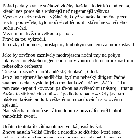
Pořád padaly krásné sněhové vločky, každá jak dětská dlaň velká,
křehčí než porcelán a krásnější než nejjemnější výšivka.
Vysoko v nadzemských výšinách, když se našedlá mračna přece
trochu pootevřela, bylo možné zahlédnout jiskření nekonečného
počtu hvězd.
Mezi nimi i hvězdu velkou a jasnou.
Právě za tou vykročili.
Jen úzký chodníček, prošlapaný hlubokým sněhem za nimi zůstával.
Jako by ozvěnou zaznívaly modrojasem noční tmy na pokyn
taktovky andělského regenschori tóny vánočních melodií z nástrojů
nebeského orchestru.
Také se rozezněl chorál andělských hlasů: „Gloria…“
Jen z úst nejmenšího andělíčka, byť mu nebeský dirigent žádné
znamení nedal, vyšlo to jeho moldánkově laděné: „Áááá…“ Tu a
tam zase klepnutí kovovou paličkou na svěřený mu nástroj – triangl.
Avšak to stříbrné cinknutí – ať padlo kdy padlo – vždy jasným
hláskem krásně ladilo k veškerému muzicírování i sborovému
zpívání.
Nad střechami domů se už tou dobou z povzdálí chvěl hlahol
vánočních zvonů.
Určitě i tentokrát svítí na obloze veliká jasná hvězda.
Znovu nastala Velká Chvíle a narodilo se děťátko, které snad
jednou, někdy v budoucnu, zase pozmění světa běh k lepšímu.