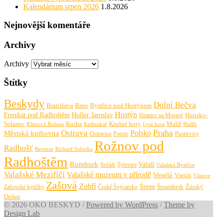
Kalendárium srpen 2026
1.8.2026
Nejnovější komentáře
Archivy
Archivy
Štítky
Beskydy
Dolní Bečva
Bratislava
Brno
Bystřice pod Hostýnem
Hostýn
Frenštát pod Radhoštěm
Holler Jaroslav
Hutisko-
Hranice na Moravě
Solanec
Krušné hory
Kniha
Malíř
Knihtiskař
Malíři
Klímová Božena
Lysá hora
Praha
Ostrava
Městská knihovna
Polsko
Pustevny
Ostravice
Poezie
Rožnov pod
Radhošť
Richard Sobotka
Recenze
Radhoštěm
Rumburk
Valaši
Soláň
Tylovice
Valašská Bystřice
Valašské Meziříčí
Valašské muzeum v přírodě
Veselá
Vsetín
Vánoce
Zašová
Zubří
Śrem
Zašovské kytičky
České Švýcarsko
Štramberk
Žárský
Dušan
© 2026 OKO BESKYD
/
Powered by WordPress
/
Theme by
Design Lab