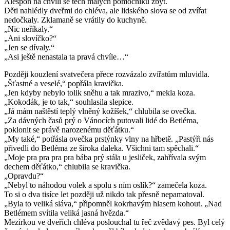
Alespoň na chvíli se těch malých pomocníků zbýt.
Děti nahlédly dveřmi do chléva, ale lidského slova se od zvířat
nedočkaly. Zklamaně se vrátily do kuchyně.
„Nic neříkaly.“
„Ani slovíčko?“
„Jen se dívaly.“
„Asi ještě nenastala ta pravá chvíle…“
Později kouzlení svatvečera přece rozvázalo zvířatům mluvidla.
„Šťastné a veselé,“ popřála kravička.
„Jen kdyby nebylo tolik sněhu a tak mrazivo,“ mekla koza.
„Kokodák, je to tak,“ souhlasila slepice.
„Já mám naštěstí teplý vlněný kožíšek,“ chlubila se ovečka.
„Za dávných časů prý o Vánocích putovali lidé do Betléma,
poklonit se právě narozenému děťátku.“
„My také,“ potřásla ovečka prstýnky vlny na hřbetě. „Pastýři nás
přivedli do Betléma ze široka daleka. Všichni tam spěchali.“
„Moje pra pra pra pra bába prý stála u jesliček, zahřívala svým
dechem děťátko,“ chlubila se kravička.
„Opravdu?“
„Nebyl to náhodou volek a spolu s ním oslík?“ zamečela koza.
To si o dva tisíce let později už nikdo tak přesně nepamatoval.
„Byla to veliká sláva,“ připomněl kokrhavým hlasem kohout. „Nad
Betlémem svítila veliká jasná hvězda.“
Mezírkou ve dveřích chléva poslouchal tu řeč zvědavý pes. Byl celý