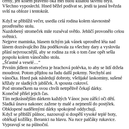
černý, jen kolem pravého oka měl bílou kulatou skvrnu brýlí.
Všechno vyposlechl. Hned běžel podívat se, jestli ta jasná hvězda
svítí na obloze i tentokrát.
Když se přiblížil večer, usedla celá rodina kolem slavnostně
prostřeného stolu.
Nazdobený stromeček mile rozséval světlo. Jehličí provonělo celou
světnici.
Nejprve maminka, hlasem tichým jak vánek uprostřed léta nad
lánem dozrávajícího žita poděkovala za všechny dary a vyslovila
přání nejvroucnější, aby se rodina za rok o tom čase opět sešla
pospolu kolem vánočního stolu.
„Šťastné a veselé…“
Prvním jídlem svatvečera je hrachová polévka, to aby se lidí držela
moudrost. Potom přijdou na řadu další pokrmy. Nechybí ani
vánočka. Hned pak následují dobroty, všelijaké laskominy, sušené
křížaly ze sladkých jablíček. A spousta cukroví.
Pod stromečkem na svou chvíli netrpělivě čekají dárky.
Konečně přišel jejich čas.
Tím nejkrásnějším dárkem každých Vánoc jsou zářící oči dětí.
Sladká únava nakonec zažene ty malé a nejmenší do postýlek.
Obklopené nadělenými dárky spokojeně oddychují.
Když se přiblíží půlnoc, nazouvají si dospělí vysoké teplé boty,
oblékají kožíšky. Beranici na hlavu. Na ruce palčáky rukavice.
Vypravují se na půlnoční.