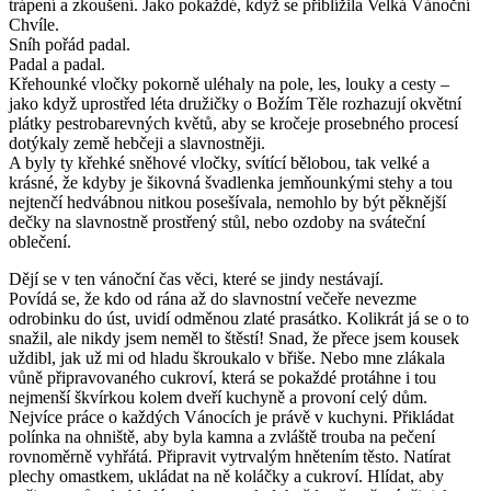
trápení a zkoušení. Jako pokaždé, když se přiblížila Velká Vánoční
Chvíle.
Sníh pořád padal.
Padal a padal.
Křehounké vločky pokorně uléhaly na pole, les, louky a cesty –
jako když uprostřed léta družičky o Božím Těle rozhazují okvětní
plátky pestrobarevných květů, aby se kročeje prosebného procesí
dotýkaly země hebčeji a slavnostněji.
A byly ty křehké sněhové vločky, svítící bělobou, tak velké a
krásné, že kdyby je šikovná švadlenka jemňounkými stehy a tou
nejtenčí hedvábnou nitkou posešívala, nemohlo by být pěknější
dečky na slavnostně prostřený stůl, nebo ozdoby na sváteční
oblečení.
Dějí se v ten vánoční čas věci, které se jindy nestávají.
Povídá se, že kdo od rána až do slavnostní večeře nevezme
odrobinku do úst, uvidí odměnou zlaté prasátko. Kolikrát já se o to
snažil, ale nikdy jsem neměl to štěstí! Snad, že přece jsem kousek
uždibl, jak už mi od hladu škroukalo v břiše. Nebo mne zlákala
vůně připravovaného cukroví, která se pokaždé protáhne i tou
nejmenší škvírkou kolem dveří kuchyně a provoní celý dům.
Nejvíce práce o každých Vánocích je právě v kuchyni. Přikládat
polínka na ohniště, aby byla kamna a zvláště trouba na pečení
rovnoměrně vyhřátá. Připravit vytrvalým hnětením těsto. Natírat
plechy omastkem, ukládat na ně koláčky a cukroví. Hlídat, aby