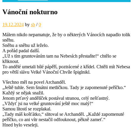
Vánoční nokturno
19.12.2024
by
sb
/
0
Málem nikdo nepamatuje, že by o některých Vánocích napadlo tolik
sněhu.
Sněhu a sněhu už leželo.
A pořád padal další.
„Už s tím gruntováním tam na Nebesích přestaňte!“ chtělo se
křiknout.
To andělé umetali bílé pápěří, poztrácené z křídel. Chtěli mít Nebesa
pro větší slávu Velké Vánoční Chvíle špiglnikl.
Všechno měl na povel Archanděl.
„Ještě tuhle. Sem šmátni metličkou. Tady je zapomenuté peříčko.“
Každý se nějak snažil.
Jenom prťavý andělíček postával stranou, celý nešťastný.
„Vždyť jsi na velké gruntování ještě moc malý!“
Samou lítostí se rozplakal.
„Tady máš košťátko,“ slitoval se Archanděl. „Každé zapomenuté
peříčko, co ani vítr nestačil odfouknout, pěkně zameť.“
Hned bylo veseleji.