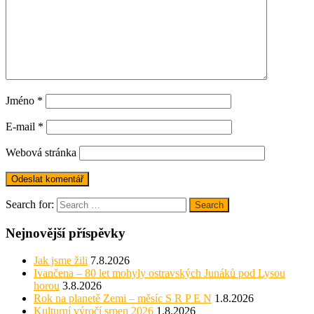
Jméno
*
E-mail
*
Webová stránka
Search for:
Search
Nejnovější příspěvky
Jak jsme žili
7.8.2026
Ivančena – 80 let mohyly ostravských Junáků pod Lysou
horou
3.8.2026
Rok na planetě Zemi – měsíc S R P E N
1.8.2026
Kulturní výročí srpen 2026
1.8.2026