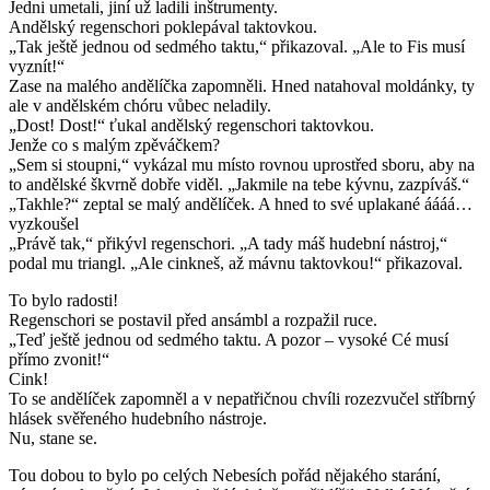
Jedni umetali, jiní už ladili inštrumenty.
Andělský regenschori poklepával taktovkou.
„Tak ještě jednou od sedmého taktu,“ přikazoval. „Ale to Fis musí
vyznít!“
Zase na malého andělíčka zapomněli. Hned natahoval moldánky, ty
ale v andělském chóru vůbec neladily.
„Dost! Dost!“ ťukal andělský regenschori taktovkou.
Jenže co s malým zpěváčkem?
„Sem si stoupni,“ vykázal mu místo rovnou uprostřed sboru, aby na
to andělské škvrně dobře viděl. „Jakmile na tebe kývnu, zazpíváš.“
„Takhle?“ zeptal se malý andělíček. A hned to své uplakané áááá…
vyzkoušel
„Právě tak,“ přikývl regenschori. „A tady máš hudební nástroj,“
podal mu triangl. „Ale cinkneš, až mávnu taktovkou!“ přikazoval.
To bylo radosti!
Regenschori se postavil před ansámbl a rozpažil ruce.
„Teď ještě jednou od sedmého taktu. A pozor – vysoké Cé musí
přímo zvonit!“
Cink!
To se andělíček zapomněl a v nepatřičnou chvíli rozezvučel stříbrný
hlásek svěřeného hudebního nástroje.
Nu, stane se.
Tou dobou to bylo po celých Nebesích pořád nějakého starání,