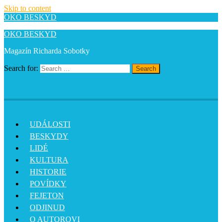
Skip to content
OKO BESKYD
OKO BESKYD
Magazín Richarda Sobotky
Search for:
Search
UDÁLOSTI
BESKYDY
LIDÉ
KULTURA
HISTORIE
POVÍDKY
FEJETON
ODJINUD
O AUTOROVI