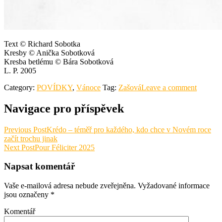
Text © Richard Sobotka
Kresby © Anička Sobotková
Kresba betlému © Bára Sobotková
L. P. 2005
Category:
POVÍDKY
,
Vánoce
Tag:
Zašová
Leave a comment
Navigace pro příspěvek
Previous Post
Krédo – téměř pro každého, kdo chce v Novém roce
začít trochu jinak
Next Post
Pour Féliciter 2025
Napsat komentář
Vaše e-mailová adresa nebude zveřejněna.
Vyžadované informace
jsou označeny
*
Komentář