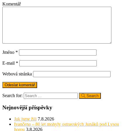
Komentář
Jméno
*
E-mail
*
Webová stránka
Search for:
Search
Nejnovější příspěvky
Jak jsme žili
7.8.2026
Ivančena – 80 let mohyly ostravských Junáků pod Lysou
horou
3.8.2026