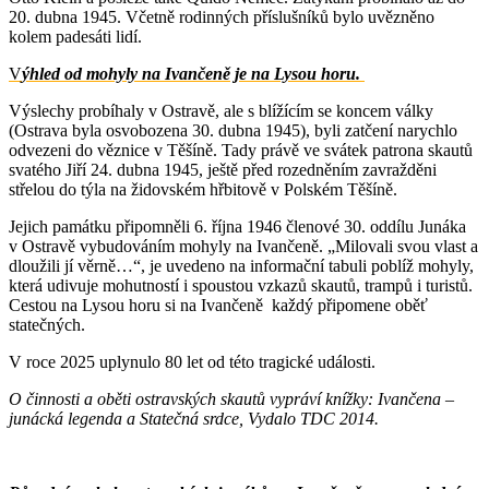
20. dubna 1945. Včetně rodinných příslušníků bylo uvězněno
kolem padesáti lidí.
V
ýhled od mohyly na Ivančeně je na Lysou horu.
Výslechy probíhaly v Ostravě, ale s blížícím se koncem války
(Ostrava byla osvobozena 30. dubna 1945), byli zatčení narychlo
odvezeni do věznice v Těšíně. Tady právě ve svátek patrona skautů
svatého Jiří 24. dubna 1945, ještě před rozedněním zavražděni
střelou do týla na židovském hřbitově v Polském Těšíně.
Jejich památku připomněli 6. října 1946 členové 30. oddílu Junáka
v Ostravě vybudováním mohyly na Ivančeně. „Milovali svou vlast a
dloužili jí věrně…“, je uvedeno na informační tabuli poblíž mohyly,
která udivuje mohutností i spoustou vzkazů skautů, trampů i turistů.
Cestou na Lysou horu si na Ivančeně každý připomene oběť
statečných.
V roce 2025 uplynulo 80 let od této tragické události.
O činnosti a oběti ostravských skautů vypráví knížky: Ivančena –
junácká legenda a Statečná srdce, Vydalo TDC 2014.