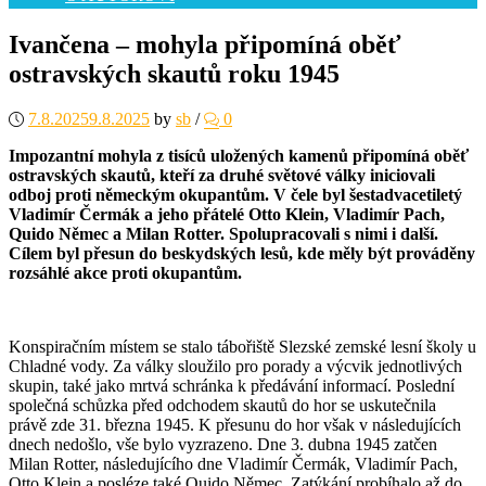
Ivančena – mohyla připomíná oběť
ostravských skautů roku 1945
7.8.2025
9.8.2025
by
sb
/
0
Impozantní mohyla z tisíců uložených kamenů připomíná oběť
ostravských skautů, kteří za druhé světové války iniciovali
odboj proti německým okupantům. V čele byl šestadvacetiletý
Vladimír Čermák a jeho přátelé Otto Klein, Vladimír Pach,
Quido Němec a Milan Rotter. Spolupracovali s nimi i další.
Cílem byl přesun do beskydských lesů, kde měly být prováděny
rozsáhlé akce proti okupantům.
Konspiračním místem se stalo tábořiště Slezské zemské lesní školy u
Chladné vody. Za války sloužilo pro porady a výcvik jednotlivých
skupin, také jako mrtvá schránka k předávání informací. Poslední
společná schůzka před odchodem skautů do hor se uskutečnila
právě zde 31. března 1945. K přesunu do hor však v následujících
dnech nedošlo, vše bylo vyzrazeno. Dne 3. dubna 1945 zatčen
Milan Rotter, následujícího dne Vladimír Čermák, Vladimír Pach,
Otto Klein a posléze také Quido Němec. Zatýkání probíhalo až do