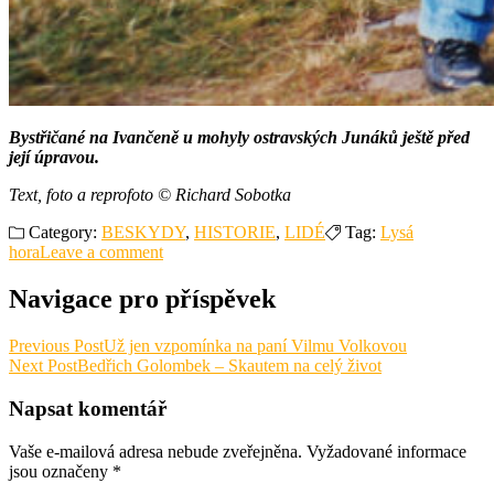
Bystřičané na Ivančeně u mohyly ostravských Junáků ještě před
její úpravou.
Text, foto a reprofoto © Richard Sobotka
Category:
BESKYDY
,
HISTORIE
,
LIDÉ
Tag:
Lysá
hora
Leave a comment
Navigace pro příspěvek
Previous Post
Už jen vzpomínka na paní Vilmu Volkovou
Next Post
Bedřich Golombek – Skautem na celý život
Napsat komentář
Vaše e-mailová adresa nebude zveřejněna.
Vyžadované informace
jsou označeny
*