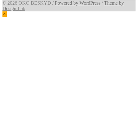
© 2026 OKO BESKYD
/
Powered by WordPress
/
Theme by
Design Lab