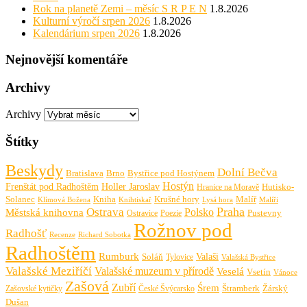
Rok na planetě Zemi – měsíc S R P E N
1.8.2026
Kulturní výročí srpen 2026
1.8.2026
Kalendárium srpen 2026
1.8.2026
Nejnovější komentáře
Archivy
Archivy
Štítky
Beskydy
Dolní Bečva
Bratislava
Brno
Bystřice pod Hostýnem
Hostýn
Frenštát pod Radhoštěm
Holler Jaroslav
Hutisko-
Hranice na Moravě
Solanec
Krušné hory
Kniha
Malíř
Knihtiskař
Malíři
Klímová Božena
Lysá hora
Praha
Ostrava
Městská knihovna
Polsko
Pustevny
Ostravice
Poezie
Rožnov pod
Radhošť
Richard Sobotka
Recenze
Radhoštěm
Rumburk
Valaši
Soláň
Tylovice
Valašská Bystřice
Valašské Meziříčí
Valašské muzeum v přírodě
Veselá
Vsetín
Vánoce
Zašová
Zubří
Śrem
Zašovské kytičky
České Švýcarsko
Štramberk
Žárský
Dušan