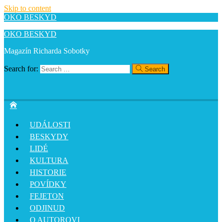
Skip to content
OKO BESKYD
OKO BESKYD
Magazín Richarda Sobotky
Search for:
Search
UDÁLOSTI
BESKYDY
LIDÉ
KULTURA
HISTORIE
POVÍDKY
FEJETON
ODJINUD
O AUTOROVI