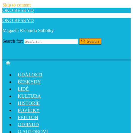
Skip to content
OKO BESKYD
OKO BESKYD
Magazín Richarda Sobotky
Search for:
Search
UDÁLOSTI
BESKYDY
LIDÉ
KULTURA
HISTORIE
POVÍDKY
FEJETON
ODJINUD
O AUTOROVI