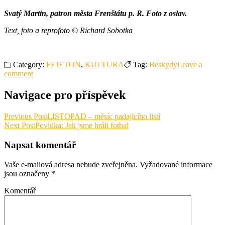
Svatý Martin, patron města Frenštátu p. R. Foto z oslav.
Text, foto a reprofoto © Richard Sobotka
Category:
FEJETON
,
KULTURA
Tag:
Beskydy
Leave a
comment
Navigace pro příspěvek
Previous Post
LISTOPAD – měsíc padajícího listí
Next Post
Povídka: Jak jsme hráli fotbal
Napsat komentář
Vaše e-mailová adresa nebude zveřejněna.
Vyžadované informace
jsou označeny
*
Komentář