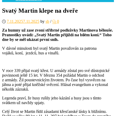
Svatý Martin klepe na dveře
7.11.2025
7.11.2025
by
sb
/
0
Za humny už zase zvoní stříbrné podkůvky Martinova bělouše.
Pranostiky uvádí: „Svatý Martin přijíždí na bílém koni.“ Toho
dne by se měl ukázat první sníh.
V dávné minulosti byl svatý Martin považován za patrona
vojáků, koní, jezdců, hus a vinařů.
V roce 339 přijal svatý křest. U armády zůstal pro své důstojnické
povinnosti ještě 15 let. V březnu 354 požádal Martin o odchod
z armády. Žil poustevnickým životem. Po čase byl vysvěcen na
jáhna a poté přijal kněžské svěcení. Hlásal evangelium a vykonal
několik zázraků.
Legenda praví, že husy rušily jeho kázání a husy jsou s tímto
svátkem už navždy spjaty.
Celý život se Martin řídil zásadami křesťanské lásky k bližnímu.