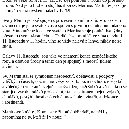
Dožil se věku 80 let a 11. 11. 397 byl pohřben v Tours do prostého
hrobu. Nad jeho hrobem stojí bazilika sv. Martina. Martinův plášť je
uchován v královském paláci v Paříži.
Svatý Martin je také spojen s procesem zrání hroznů. V oblastech
s vinicemi je jeho svátek často spojen s prvním ochutnáním mladého
vína. Víno určené k oslavě svatého Martina zraje pouhé dva týdny,
přesto má svou vlastní chuť. Tradičně se první láhve vína otevírají
11. listopadu v 11 hodin, víno se vždy nalévá z lahve, nikdy ne ze
sudu.
Oslavy 11. listopadu jsou také ve znamení konce zemědělského
roku a oslavou úrody a tento den je spojený s radostí, jídlem
a vínem.
Sv. Martin stal se symbolem nesobectví, obětavosti a podpory
v těžkých časech, což mu na věky zajistilo pozici ochránce vojáků
a válečných veteránů, stejně jako švadlen, kožešníků a všech, kdo se
starají o výrobu oděvů pro ostatní, stal se patronem nejen vojáků,
chudáků, pastýřů, hostitelských činností, ale i vinařů, a dokonce
i abstinentů.
Martinovo krédo: „Komu se v životě dobře daří, neměl by
zapomínat na ty, kteří žijí v nouzi.“