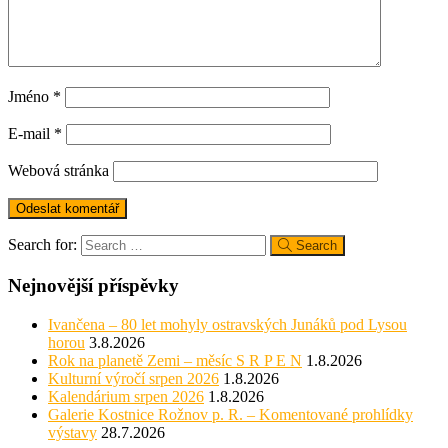
Jméno
*
E-mail
*
Webová stránka
Search for:
Search
Nejnovější příspěvky
Ivančena – 80 let mohyly ostravských Junáků pod Lysou
horou
3.8.2026
Rok na planetě Zemi – měsíc S R P E N
1.8.2026
Kulturní výročí srpen 2026
1.8.2026
Kalendárium srpen 2026
1.8.2026
Galerie Kostnice Rožnov p. R. – Komentované prohlídky
výstavy
28.7.2026