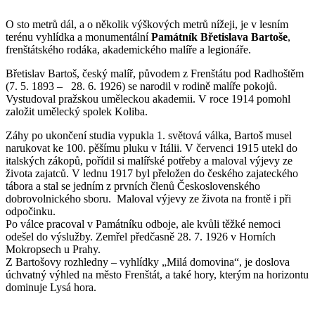
O sto metrů dál, a o několik výškových metrů nížeji, je v lesním
terénu vyhlídka a monumentální
Památník Břetislava Bartoše
,
frenštátského rodáka, akademického malíře a legionáře.
Břetislav Bartoš, český malíř, původem z Frenštátu pod Radhoštěm
(7. 5. 1893 – 28. 6. 1926) se narodil v rodině malíře pokojů.
Vystudoval pražskou uměleckou akademii. V roce 1914 pomohl
založit umělecký spolek Koliba.
Záhy po ukončení studia vypukla 1. světová válka, Bartoš musel
narukovat ke 100. pěšímu pluku v Itálii. V červenci 1915 utekl do
italských zákopů, pořídil si malířské potřeby a maloval výjevy ze
života zajatců. V lednu 1917 byl přeložen do českého zajateckého
tábora a stal se jedním z prvních členů Československého
dobrovolnického sboru. Maloval výjevy ze života na frontě i při
odpočinku.
Po válce pracoval v Památníku odboje, ale kvůli těžké nemoci
odešel do výslužby. Zemřel předčasně 28. 7. 1926 v Horních
Mokropsech u Prahy.
Z Bartošovy rozhledny – vyhlídky „Milá domovina“, je doslova
úchvatný výhled na město Frenštát, a také hory, kterým na horizontu
dominuje Lysá hora.