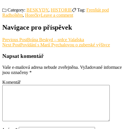
Category:
BESKYDY
,
HISTORIE
Tag:
Frenštát pod
Radhoštěm
,
Horečky
Leave a comment
Navigace pro příspěvek
Previous Post
Brána Beskyd – srdce Valašska
Next Post
Povídání s Marií Pyrchalovou o zuberské výšivce
Napsat komentář
Vaše e-mailová adresa nebude zveřejněna.
Vyžadované informace
jsou označeny
*
Komentář