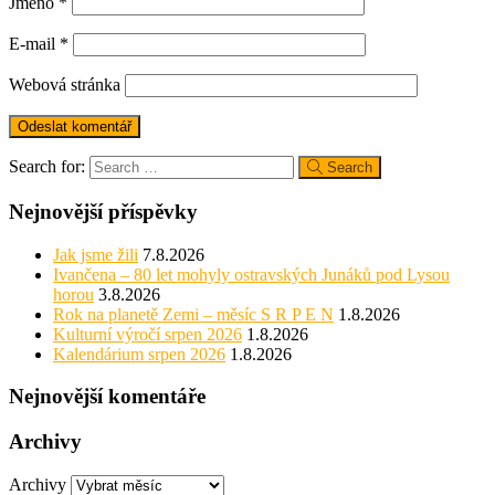
Jméno
*
E-mail
*
Webová stránka
Search for:
Search
Nejnovější příspěvky
Jak jsme žili
7.8.2026
Ivančena – 80 let mohyly ostravských Junáků pod Lysou
horou
3.8.2026
Rok na planetě Zemi – měsíc S R P E N
1.8.2026
Kulturní výročí srpen 2026
1.8.2026
Kalendárium srpen 2026
1.8.2026
Nejnovější komentáře
Archivy
Archivy