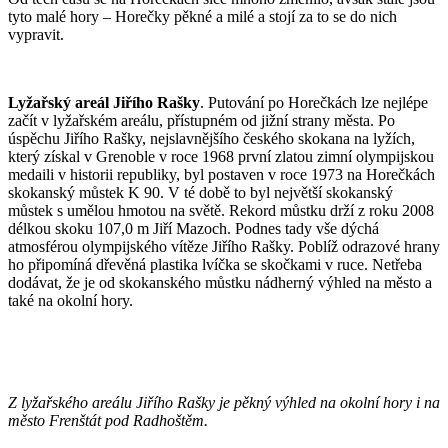
tyto malé hory – Horečky pěkné a milé a stojí za to se do nich
vypravit.
Lyžařský areál Jiřího Rašky
. Putování po Horečkách lze nejlépe
začít v lyžařském areálu, přístupném od jižní strany města. Po
úspěchu Jiřího Rašky, nejslavnějšího českého skokana na lyžích,
který získal v Grenoble v roce 1968 první zlatou zimní olympijskou
medaili v historii republiky, byl postaven v roce 1973 na Horečkách
skokanský můstek K 90. V té době to byl největší skokanský
můstek s umělou hmotou na světě. Rekord můstku drží z roku 2008
délkou skoku 107,0 m Jiří Mazoch. Podnes tady vše dýchá
atmosférou olympijského vítěze Jiřího Rašky. Poblíž odrazové hrany
ho připomíná dřevěná plastika lvíčka se skočkami v ruce. Netřeba
dodávat, že je od skokanského můstku nádherný výhled na město a
také na okolní hory.
Z lyžařského areálu Jiřího Rašky je pěkný výhled na okolní hory i na
město Frenštát pod Radhoštěm.