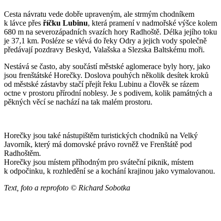
Cesta návratu vede dobře upraveným, ale strmým chodníkem
k lávce přes
říčku Lubinu
, která pramení v nadmořské výšce kolem
680 m na severozápadních svazích hory Radhoště. Délka jejího toku
je 37,1 km. Posléze se vlévá do řeky Odry a jejich vody společně
předávají pozdravy Beskyd, Valašska a Slezska Baltskému moři.
Nestává se často, aby součástí městské aglomerace byly hory, jako
jsou frenštátské Horečky. Doslova pouhých několik desítek kroků
od městské zástavby stačí přejít řeku Lubinu a člověk se rázem
octne v prostoru přírodní noblesy. Je s podivem, kolik památných a
pěkných věcí se nachází na tak malém prostoru.
Horečky jsou také nástupištěm turistických chodníků na Velký
Javorník, který má domovské právo rovněž ve Frenštátě pod
Radhoštěm.
Horečky jsou místem příhodným pro sváteční piknik, místem
k odpočinku, k rozhledění se a kochání krajinou jako vymalovanou.
Text, foto a reprofoto © Richard Sobotka