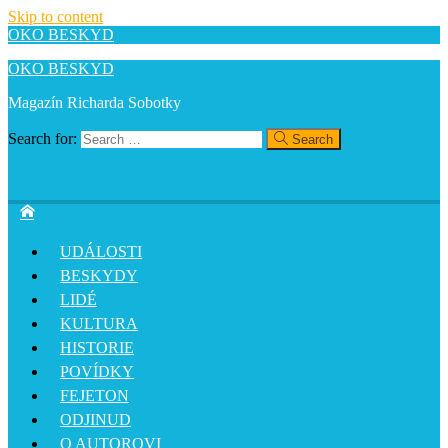
Skip to content
OKO BESKYD
OKO BESKYD
Magazín Richarda Sobotky
Search for:
Search
UDÁLOSTI
BESKYDY
LIDÉ
KULTURA
HISTORIE
POVÍDKY
FEJETON
ODJINUD
O AUTOROVI