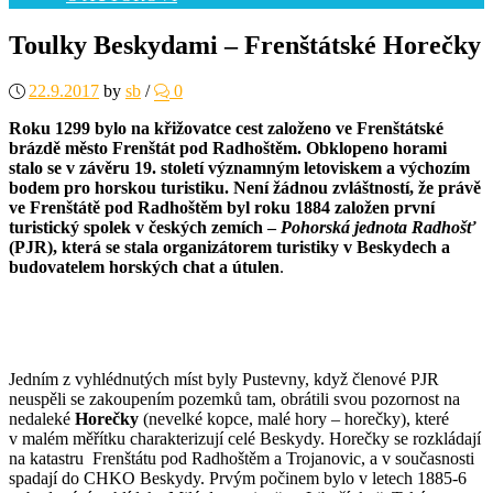
Toulky Beskydami – Frenštátské Horečky
22.9.2017
by
sb
/
0
Roku 1299 bylo na křižovatce cest založeno ve Frenštátské
brázdě město Frenštát pod Radhoštěm. Obklopeno horami
stalo se v závěru 19. století významným letoviskem a výchozím
bodem pro horskou turistiku. Není žádnou zvláštností, že právě
ve Frenštátě pod Radhoštěm byl roku 1884 založen první
turistický spolek v českých zemích –
Pohorská jednota Radhošť
(PJR), která se stala organizátorem turistiky v Beskydech a
budovatelem horských chat a útulen
.
Jedním z vyhlédnutých míst byly Pustevny, když členové PJR
neuspěli se zakoupením pozemků tam, obrátili svou pozornost na
nedaleké
Horečky
(nevelké kopce, malé hory – horečky), které
v malém měřítku charakterizují celé Beskydy. Horečky se rozkládají
na katastru Frenštátu pod Radhoštěm a Trojanovic, a v současnosti
spadají do CHKO Beskydy. Prvým počinem bylo v letech 1885-6