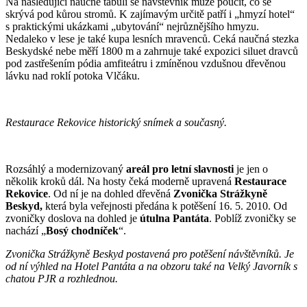
Na následující naučné tabuli se návštěvník může poučit, co se
skrývá pod kůrou stromů. K zajímavým určitě patří i „hmyzí hotel“
s praktickými ukázkami „ubytování“ nejrůznějšího hmyzu.
Nedaleko v lese je také kupa lesních mravenců. Ceká naučná stezka
Beskydské nebe měří 1800 m a zahrnuje také expozici siluet dravců
pod zastřešením pódia amfiteátru i zmíněnou vzdušnou dřevěnou
lávku nad roklí potoka Vlčáku.
Restaurace Rekovice historický snímek a současný.
Rozsáhlý a modernizovaný
areál pro letní slavnosti
je jen o
několik kroků dál. Na hosty čeká moderně upravená
Restaurace
Rekovice
. Od ní je na dohled dřevěná
Zvonička Strážkyně
Beskyd,
která byla veřejnosti předána k potěšení 16. 5. 2010. Od
zvoničky doslova na dohled je
útulna Pantáta
. Poblíž zvoničky se
nachází „
Bosý chodníček
“.
Zvonička Strážkyně Beskyd postavená pro potěšení návštěvníků. Je
od ní výhled na Hotel Pantáta a na obzoru také na Velký Javorník s
chatou PJR a rozhlednou.