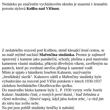
Nedaleko po značeném vycházkovém okruhu je usazená v lesnatém
porostu stylová
Koliba nad Vlčinou
.
Z nedalekého rozcestí pod Kolibou, strmě klesající lesní cestou, se
na malé mýtině nachází
Mařenčina studánka.
Prostor je zajímavě
upravený z kamene jako památeční, schody, plošina a pod masivním
kamenem vlastní studánka, přikrytá dřevěným víkem, zavěšeným na
pantech, které po zvednutí otevřou přístup k samotné vodě.
Místo je spjato s básníkem Josefem Kalusem, nazývaným
„frenštátský slavík“. Kalusovo zátiší u Mařenčiny studánky bylo
vybudováno na rozcestí pod Vlčím potokem v letech 1930-1937
zásluhou frenštátského Okrašlovacího spolku.
Do masivního bloku kamene byly L. P. 1930 vyryty verše Josefa
Kaluse:
Studánko čistá, z rosných perel tkaná, / buď žehnána a
všemi milována, / žíznivé napoj, když jdou kolem tebe, / a vlož jim
do nitra kus svého nebe
.
Na pni jsou poblíž studánky hrníčky k nabrání.