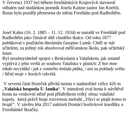
V červenci 1937 byl během frenštátských Krajových slavností
odhalen nad studánkou pomník Josefa Kaluse (autor Jan Knebl).
Busta byla později přenesena do města Frenštátu pod Radhoštěm.
Josef Kalus (16. 2. 1885 – 11. 12. 1934) se narodil ve Frenštátě pod
Radhoštěm jako čtrnácté dítě chudého tkalce. Od roku 1877
publikoval v pražském literárním časopise Lumír. Chtěl se stát
učitelem, za jediný rok absolvoval měšťanskou školu, pak učitelský
ústav.
Byl neodmyslitelně spojen s Beskydami a Valašskem, jak ostatně
vyplývá z jeho veršů ze souboru Valašsko v písních:
Z hor mne
nikdo nevyláká / jak z vonného hnízda ptáka, / ani za poklady světa:
/ štěstí moje v horách vzkvétá.
V severní části Horeček přivítá turistu v nadmořské výšce 426 m
„
Valašská hospoda U Janíka
“. V minulosti zval hosta k návštěvě
hosta na venkovní stěně pod přístřeškem velký obraz valašské
kapely, která právě hraje rozvernou melodii „
Všeci se ptajů komu to
hrajů“.
V závěru léta 2017 nabízeli Domácí borůvkové knedlíky a
Frenštátské škračky.