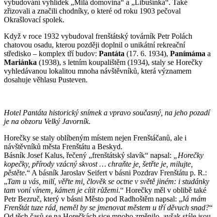
vybudování vyhlídek „Milá domovina“ a „Libušínka“. Také
zřizovali a značili chodníky, o které od roku 1903 pečoval
Okrašlovací spolek.
Když v roce 1932 vybudoval frenštátský továrník Petr Polách
chatovou osadu, kterou později doplnil o unikátní rekreační
středisko – komplex tří budov:
Pantáta
(17. 6. 1934),
Panímáma
a
Mariánka
(1938), s letním koupalištěm (1934), staly se Horečky
vyhledávanou lokalitou mnoha návštěvníků, která významem
dosahuje věhlasu Pusteven.
Hotel Pantáta historický snímek a vpravo současný, na jeho pozadí
je na obzoru Velký Javorník.
Horečky se staly oblíbeným místem nejen Frenštáčanů, ale i
návštěvníků města Frenštátu a Beskyd.
Básník Josef Kalus, řečený „frenštátský slavík“ napsal:
„Horečky
kopečky, přírody vzácný skvost … chraňte je, šetřte je, milujte,
pěstěte
.“ A básník Jaroslav Seifert v básni Pozdrav Frenštátu p. R.:
„
Tam u vás, milí, věřte mi, člověk se octne v světě jiném: i studánky
tam voní vínem, kámen je cítit růžemi
.“ Horečky měl v oblibě také
Petr Bezruč, který v básni Město pod Radhoštěm napsal: „J
á mám
Frenštát tuze rád, neměl by se jmenovat městem u tří děvuch snad?
“
Od těch časů se na Horečkách sice mnoho změnilo, avšak stále jsou