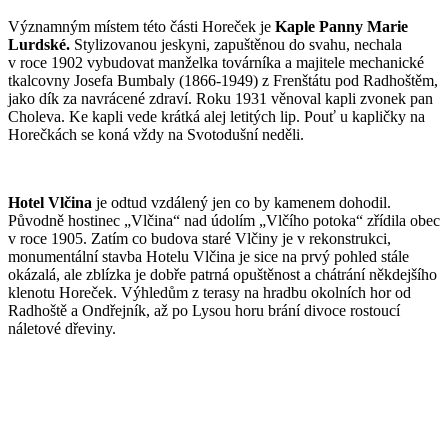
Významným místem této části Horeček je
Kaple Panny Marie
Lurdské.
Stylizovanou jeskyni, zapuštěnou do svahu, nechala
v roce 1902 vybudovat manželka továrníka a majitele mechanické
tkalcovny Josefa Bumbaly (1866-1949) z Frenštátu pod Radhoštěm,
jako dík za navrácené zdraví. Roku 1931 věnoval kapli zvonek pan
Choleva. Ke kapli vede krátká alej letitých lip. Pouť u kapličky na
Horečkách se koná vždy na Svotodušní neděli.
Hotel Vlčina
je odtud vzdálený jen co by kamenem dohodil.
Původně hostinec „Vlčina“ nad údolím „Vlčího potoka“ zřídila obec
v roce 1905. Zatím co budova staré Vlčiny je v rekonstrukci,
monumentální stavba Hotelu Vlčina je sice na prvý pohled stále
okázalá, ale zblízka je dobře patrná opuštěnost a chátrání někdejšího
klenotu Horeček. Výhledům z terasy na hradbu okolních hor od
Radhoště a Ondřejník, až po Lysou horu brání divoce rostoucí
náletové dřeviny.