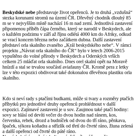
Beskydské nebe
představuje život opeřenců. Je to druhá „vzdušná“
stezka korunami stromů na území ČR. Dřevěný chodník dlouhý 85
m se v nejvyšším místě nachází 16 m nad zemí. Jednotlivá zastavení
připomenou příběh čápa černého, který se narodil v Beskydech, ale
o každém podzimu v září až říjnu odlétá 4000 km do Afriky, odkud
se vrací koncem března nebo začátkem dubna. Další zastavení
představí orla skalního zvaného „Král beskydského nebe“. V rámci
projektu „Návrat orla skalního do ČR“ bylo v letech 2006-2015
vypuštěno do volné přírody v Beskydech a Oderských vrších
celkem 25 mláďat orla skalního. Dnes orel skalní opět na Moravě
hnízdí a stal se trvalou součástí aviafauny ČR. Kromě pera z letky
lze v této expozici obdivovat také dokonalou dřevěnou plastiku orla
skalního.
Kdo si neví rady s ptačími budkami, může si tvary a rozměry ptačích
příbytků pro jednotlivé druhy opeřenců prohlédnout v další
expozici. Zajímavé zastavení je u sov. Zaujmou také ptačí hodiny:
sovy se hlásí od devíti večer do dvou hodin nad ránem, kos,
červenka, rehek, drozd a budníček od dvou do tří ráno, pěnkava,
špaček, sýkora koňadra a střízlík od třetí do čtvrté ráno, žluna zelená
a další opeřenci od čtvrté do páté ráno.