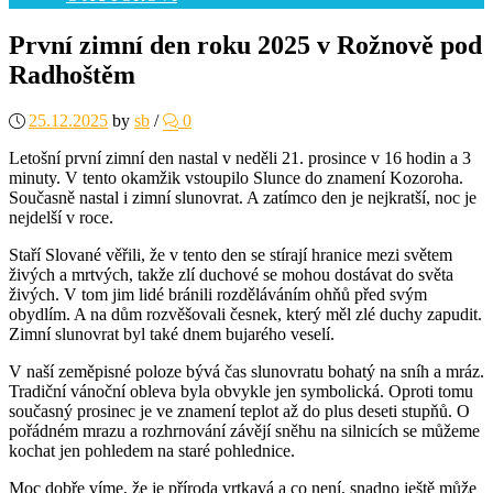
První zimní den roku 2025 v Rožnově pod
Radhoštěm
25.12.2025
by
sb
/
0
Letošní první zimní den nastal v neděli 21. prosince v 16 hodin a 3
minuty. V tento okamžik vstoupilo Slunce do znamení Kozoroha.
Současně nastal i zimní slunovrat. A zatímco den je nejkratší, noc je
nejdelší v roce.
Staří Slované věřili, že v tento den se stírají hranice mezi světem
živých a mrtvých, takže zlí duchové se mohou dostávat do světa
živých. V tom jim lidé bránili rozděláváním ohňů před svým
obydlím. A na dům rozvěšovali česnek, který měl zlé duchy zapudit.
Zimní slunovrat byl také dnem bujarého veselí.
V naší zeměpisné poloze bývá čas slunovratu bohatý na sníh a mráz.
Tradiční vánoční obleva byla obvykle jen symbolická. Oproti tomu
současný prosinec je ve znamení teplot až do plus deseti stupňů. O
pořádném mrazu a rozhrnování závějí sněhu na silnicích se můžeme
kochat jen pohledem na staré pohlednice.
Moc dobře víme, že je příroda vrtkavá a co není, snadno ještě může