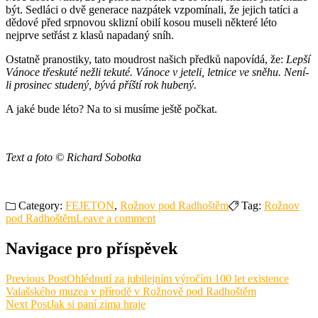
být. Sedláci o dvě generace nazpátek vzpomínali, že jejich tatíci a
dědové před srpnovou sklizní obilí kosou museli některé léto
nejprve setřást z klasů napadaný sníh.
Ostatně pranostiky, tato moudrost našich předků napovídá, že:
Lepší
Vánoce třeskuté nežli tekuté. Vánoce v jeteli, letnice ve sněhu. Není-
li prosinec studený, bývá příští rok hubený.
A jaké bude léto? Na to si musíme ještě počkat.
Text a foto © Richard Sobotka
Category:
FEJETON
,
Rožnov pod Radhoštěm
Tag:
Rožnov
pod Radhoštěm
Leave a comment
Navigace pro příspěvek
Previous Post
Ohlédnutí za jubilejním výročím 100 let existence
Valašského muzea v přírodě v Rožnově pod Radhoštěm
Next Post
Jak si paní zima hraje