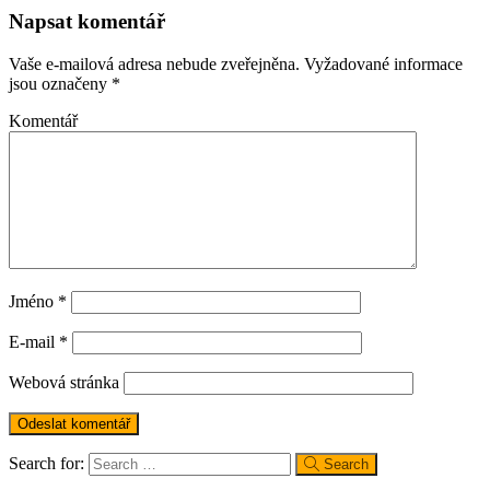
Napsat komentář
Vaše e-mailová adresa nebude zveřejněna.
Vyžadované informace
jsou označeny
*
Komentář
Jméno
*
E-mail
*
Webová stránka
Search for:
Search