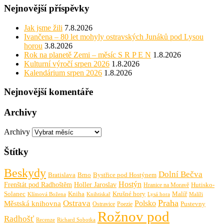
Nejnovější příspěvky
Jak jsme žili
7.8.2026
Ivančena – 80 let mohyly ostravských Junáků pod Lysou
horou
3.8.2026
Rok na planetě Zemi – měsíc S R P E N
1.8.2026
Kulturní výročí srpen 2026
1.8.2026
Kalendárium srpen 2026
1.8.2026
Nejnovější komentáře
Archivy
Archivy
Štítky
Beskydy
Dolní Bečva
Bratislava
Brno
Bystřice pod Hostýnem
Hostýn
Frenštát pod Radhoštěm
Holler Jaroslav
Hutisko-
Hranice na Moravě
Solanec
Krušné hory
Kniha
Malíř
Knihtiskař
Malíři
Klímová Božena
Lysá hora
Praha
Ostrava
Městská knihovna
Polsko
Pustevny
Ostravice
Poezie
Rožnov pod
Radhošť
Richard Sobotka
Recenze