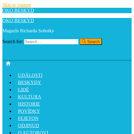
Skip to content
OKO BESKYD
OKO BESKYD
Magazín Richarda Sobotky
Search for:
Search
UDÁLOSTI
BESKYDY
LIDÉ
KULTURA
HISTORIE
POVÍDKY
FEJETON
ODJINUD
O AUTOROVI