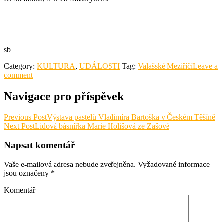
sb
Category:
KULTURA
,
UDÁLOSTI
Tag:
Valašské Meziříčí
Leave a
comment
Navigace pro příspěvek
Previous Post
Výstava pastelů Vladimíra Bartoška v Českém Těšíně
Next Post
Lidová básnířka Marie Holišová ze Zašové
Napsat komentář
Vaše e-mailová adresa nebude zveřejněna.
Vyžadované informace
jsou označeny
*
Komentář