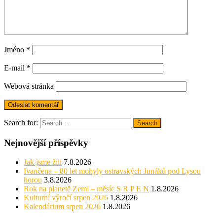
Jméno
*
E-mail
*
Webová stránka
Search for:
Search
Nejnovější příspěvky
Jak jsme žili
7.8.2026
Ivančena – 80 let mohyly ostravských Junáků pod Lysou
horou
3.8.2026
Rok na planetě Zemi – měsíc S R P E N
1.8.2026
Kulturní výročí srpen 2026
1.8.2026
Kalendárium srpen 2026
1.8.2026