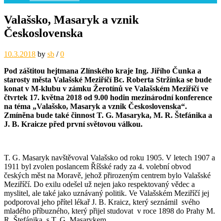
Valašsko, Masaryk a vznik
Československa
10.3.2018
by
sb
/
0
Pod záštitou hejtmana Zlínského kraje Ing. Jiřího Čunka a
starosty města Valašské Meziříčí Bc. Roberta Stržínka se bude
konat v M-klubu v zámku Žerotínů ve Valašském Meziříčí ve
čtvrtek 17. května 2018 od 9.00 hodin mezinárodní konference
na téma „Valašsko, Masaryk a vznik Československa“.
Zmíněna bude také činnost T. G. Masaryka, M. R. Štefánika a
J. B. Kraicze před první světovou válkou.
T. G. Masaryk navštěvoval Valašsko od roku 1905. V letech 1907 a
1911 byl zvolen poslancem Říšské rady za 4. volební obvod
českých měst na Moravě, jehož přirozeným centrem bylo Valašské
Meziříčí. Do exilu odešel už nejen jako respektovaný vědec a
myslitel, ale také jako uznávaný politik. Ve Valašském Meziříčí jej
podporoval jeho přítel lékař J. B. Kraicz, který seznámil svého
mladého příbuzného, který přijel studovat v roce 1898 do Prahy M.
R. Štefánika, s T. G. Masarykem.