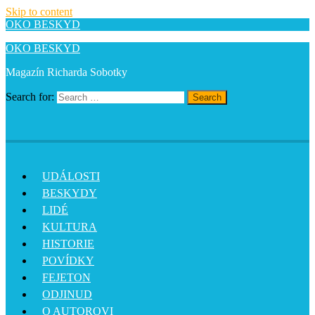
Skip to content
OKO BESKYD
OKO BESKYD
Magazín Richarda Sobotky
Search for:
Search
UDÁLOSTI
BESKYDY
LIDÉ
KULTURA
HISTORIE
POVÍDKY
FEJETON
ODJINUD
O AUTOROVI