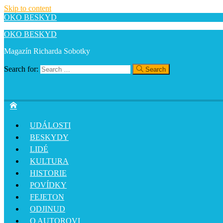
Skip to content
OKO BESKYD
OKO BESKYD
Magazín Richarda Sobotky
Search for:
Search
UDÁLOSTI
BESKYDY
LIDÉ
KULTURA
HISTORIE
POVÍDKY
FEJETON
ODJINUD
O AUTOROVI