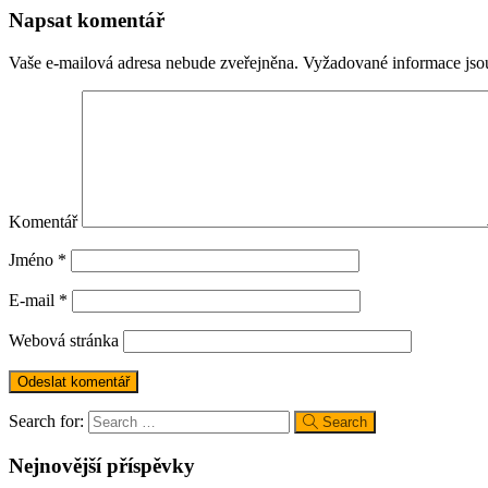
Napsat komentář
Vaše e-mailová adresa nebude zveřejněna.
Vyžadované informace js
Komentář
Jméno
*
E-mail
*
Webová stránka
Search for:
Search
Nejnovější příspěvky