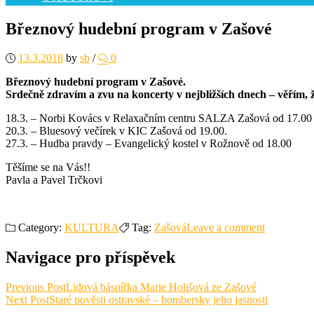
Březnový hudební program v Zašové
13.3.2018
by
sb
/
0
Březnový hudební program v Zašové.
Srdečně zdravím a zvu na koncerty v nejbližších dnech – věřím, ž
18.3. – Norbi Kovács v Relaxačním centru SALZA Zašová od 17.00 
20.3. – Bluesový večírek v KIC Zašová od 19.00.
27.3. – Hudba pravdy – Evangelický kostel v Rožnově od 18.00
Těšíme se na Vás!!
Pavla a Pavel Trčkovi
Category:
KULTURA
Tag:
Zašová
Leave a comment
Navigace pro příspěvek
Previous Post
Lidová básnířka Marie Holišová ze Zašové
Next Post
Staré pověsti ostravské – bombersky jeho jasnosti